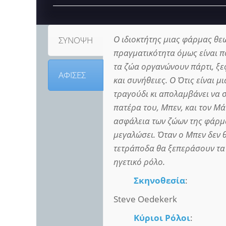
Ο ιδιοκτήτης μιας φάρμας θεω
ΣΥΝΟΨΗ
πραγματικότητα όμως είναι π
τα ζώα οργανώνουν πάρτι, ξ
ΑΦΙΣΕΣ
και συνήθειες. Ο Ότις είναι μ
τραγούδι κι απολαμβάνει να 
πατέρα του, Μπεν, και τον Μά
ασφάλεια των ζώων της φάρμας
μεγαλώσει. Όταν ο Μπεν δεν θ
τετράποδα θα ξεπεράσουν τα 
ηγετικό ρόλο.
Σκηνοθεσία
:
Steve Oedekerk
Κύριοι Ρόλοι
: