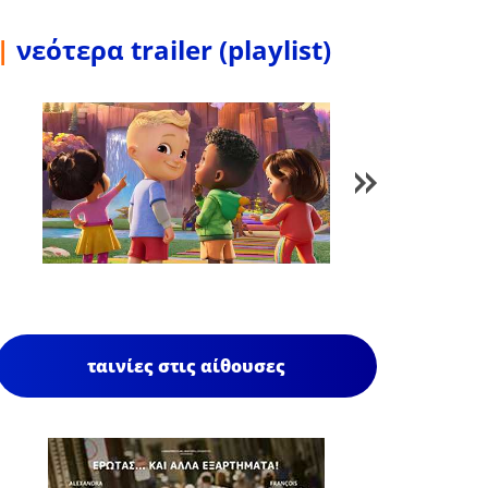
|
νεότερα trailer (playlist)
1
/
85
ταινίες στις αίθουσες