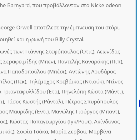
 the Barnyard, που προβάλλονταν στο Nickelodeon
orge Orwell αποτέλεσε την έμπνευση του στόρι.
ηθεί και η φωνή του Billy Crystal.
 φωνές των: Γιάννης Στεφόπουλος (Ότις), Λεωνίδας
ς Σεραφειμίδης (Μπεν), Παντελής Καναράκης (Πιπ),
Βίνα Παπαδοπούλου (Μπέσι), Αντώνης Λουδάρος
ίλας (Πεκ), Τηλέμαχος Κρεβάικας (Ντιούκ), Ντίνος
α Τριανταφυλλίδου (Έτα), Πηνελόπη Κώστα (Μάντι),
ι), Τάσος Κωστής (Ράνταλ), Πέτρος Σπυρόπουλος
ύρος Μαυρίδης (Έντι), Μανώλης Γιούργος (Μπαντ),
ς), Κώστας Παπαγεωργίου (Ιγκ/Ρουτ), Ακίνδυνος
μικός), Σοφία Τσάκα, Μαρία Ζερβού, Μαρβίνα