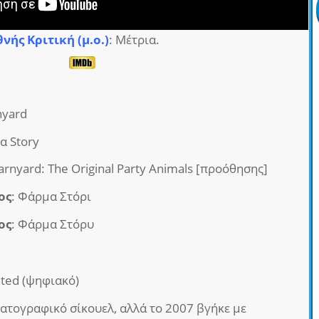
θνής Κριτική (μ.ο.)
: Μέτρια.
nyard
α Story
Barnyard: The Original Party Animals [προόθησης]
ος
: Φάρμα Στόρι
ος
: Φάρμα Στόρυ
ted (ψηφιακό)
ματογραφικό σίκουελ, αλλά το 2007 βγήκε με