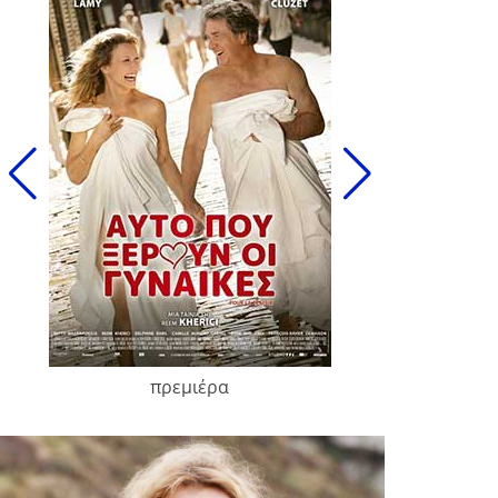
πρεμιέρα
François