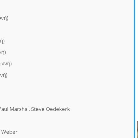
ωνή)
ή)
νή)
φωνή)
νή)
aul Marshal, Steve Oedekerk
ly Weber