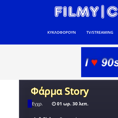
ΚΥΚΛΟΦΟΡΟΥΝ
TV/STREAMING
Φάρμα Story
Εγχρ.
01 ωρ. 30 λεπ.