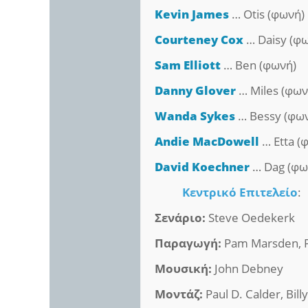
Kevin James
… Otis (φωνή)
Courteney Cox
… Daisy (φ
Sam Elliott
… Ben (φωνή)
Danny Glover
… Miles (φων
Wanda Sykes
… Bessy (φω
Andie MacDowell
… Etta (
David Koechner
… Dag (φω
Κεντρικό Επιτελείο
:
Σενάριο:
Steve Oedekerk
Παραγωγή:
Pam Marsden, P
Μουσική:
John Debney
Μοντάζ:
Paul D. Calder, Bil