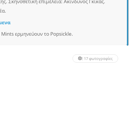
ης. Σκηνοθετική επιμέλεια: Ακίνδυνος Γκίκας.
έα.
μενα
ht Mints ερμηνεύουν το Popsickle.
17 φωτογραφίες