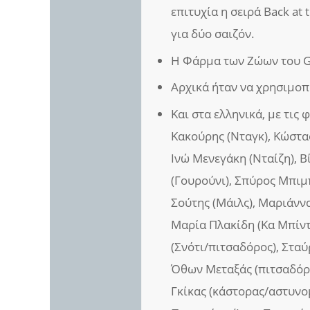
επιτυχία η σειρά Back at
για δύο σαιζόν.
Η Φάρμα των Ζώων του Ge
Αρχικά ήταν να χρησιμοποι
Και στα ελληνικά, με τις
Κακούρης (Νταγκ), Κώστα
Ινώ Μενεγάκη (Νταίζη), 
(Γουρούνι), Σπύρος Μπιμπ
Σούτης (Μάιλς), Μαριάνν
Μαρία Πλακίδη (Κα Μπίντ
(Σνότι/πιτσαδόρος), Στα
Όθων Μεταξάς (πιτσαδόρο
Γκίκας (κάστορας/αστυνο