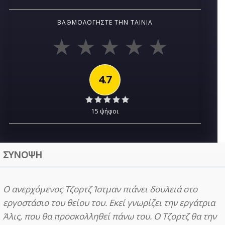
ΒΑΘΜΟΛΟΓΉΣΤΕ ΤΗΝ ΤΑΙΝΊΑ
4.7
15 ψήφοι
ΣΥΝΟΨΗ
Ο ανερχόμενος Τζορτζ Ίστμαν πιάνει δουλειά στο
εργοστάσιο του θείου του. Εκεί γνωρίζει την εργάτρια
Άλις, που θα προσκολληθεί πάνω του. Ο Τζορτζ θα την