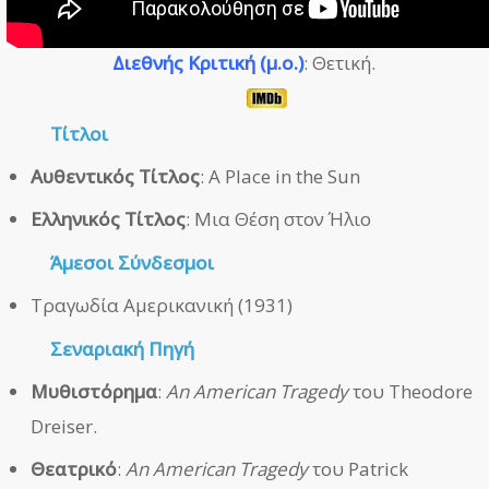
Διεθνής Κριτική (μ.ο.)
: Θετική.
Τίτλοι
Αυθεντικός Τίτλος
: A Place in the Sun
Ελληνικός Τίτλος
: Μια Θέση στον Ήλιο
Άμεσοι
Σύνδεσμοι
Τραγωδία Αμερικανική (1931)
Σεναριακή Πηγή
Μυθιστόρημα
:
An American Tragedy
του Theodore
Dreiser.
Θεατρικό
:
An American Tragedy
του Patrick