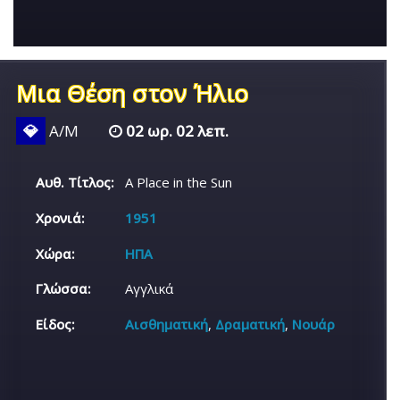
Μια Θέση στον Ήλιο
💎
Α/Μ
02 ωρ. 02 λεπ.
Αυθ. Τίτλος:
A Place in the Sun
Χρονιά:
1951
Χώρα:
ΗΠΑ
Γλώσσα:
Αγγλικά
Είδος:
Αισθηματική
,
Δραματική
,
Νουάρ