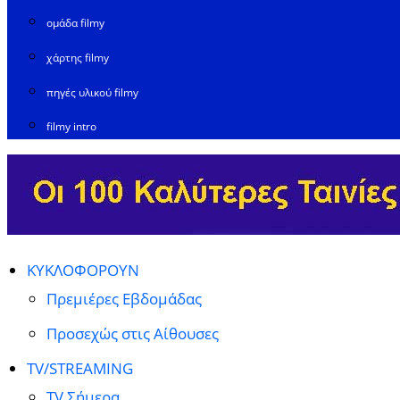
ομάδα filmy
χάρτης filmy
πηγές υλικού filmy
filmy intro
ΚΥΚΛΟΦΟΡΟΥΝ
Πρεμιέρες Εβδομάδας
Προσεχώς στις Αίθουσες
TV/STREAMING
TV Σήμερα