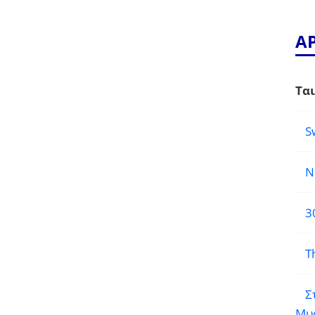
Α
Ται
S
N
3
T
Σ
Μυ