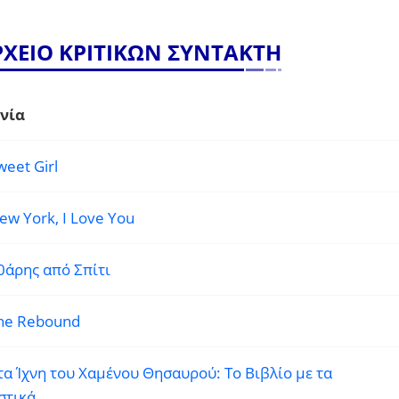
ΡΧΕΙΟ ΚΡΙΤΙΚΩΝ ΣΥΝΤΑΚΤΗ
νία
weet Girl
ew York, I Love You
0άρης από Σπίτι
he Rebound
τα Ίχνη του Χαμένου Θησαυρού: Το Βιβλίο με τα
στικά