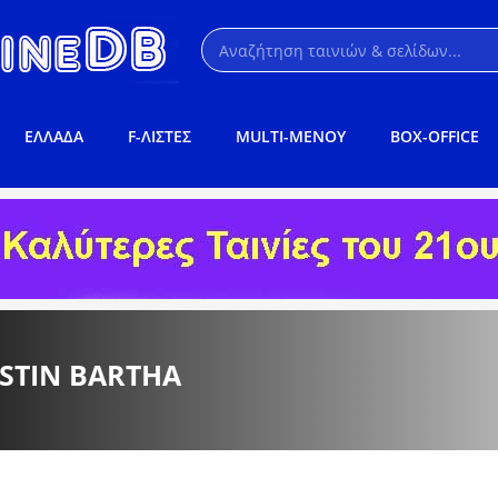
ΕΛΛΑΔΑ
F-ΛΙΣΤΕΣ
MULTI-ΜΕΝΟΥ
BOX-OFFICE
USTIN BARTHA