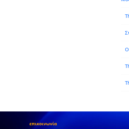
T
Σ
Ο
T
T
επικοινωνία