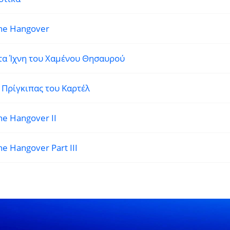
he Hangover
τα Ίχνη του Χαμένου Θησαυρού
 Πρίγκιπας του Καρτέλ
he Hangover II
he Hangover Part III