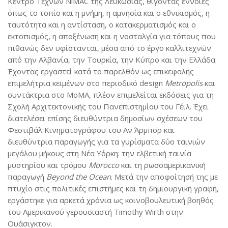
Κέντρο Τεχνών NiMAC της Λευκωσίας, θίγοντας έννοιες
όπως το τοπίο και η μνήμη, η αμνησία και ο εθνικισμός, η
ταυτότητα και η αντίσταση, ο κατακερματισμός και ο
εκτοπισμός, η αποξένωση και η νοσταλγία για τόπους που
πιθανώς δεν υφίστανται, μέσα από το έργο καλλιτεχνών
από την Αλβανία, την Τουρκία, την Κύπρο και την Ελλάδα.
Έχοντας εργαστεί κατά το παρελθόν ως επικεφαλής
επιμελήτρια κειμένων στο περιοδικό design
Metropolis
και
συντάκτρια στο MoMA, πλέον επιμελείται εκδόσεις για τη
Σχολή Αρχιτεκτονικής του Πανεπιστημίου του Γέιλ. Έχει
διατελέσει επίσης διευθύντρια δημοσίων σχέσεων του
Φεστιβάλ Κινηματογράφου του Αν Άρμπορ και
διευθύντρια παραγωγής για τα γυρίσματα δύο ταινιών
μεγάλου μήκους στη Νέα Υόρκη: την ελβετική ταινία
μυστηρίου και τρόμου
Morocco
και τη ρωσοαμερικανική
παραγωγή
Beyond
the
Ocean
. Μετά την αποφοίτησή της με
πτυχίο στις πολιτικές επιστήμες και τη δημιουργική γραφή,
εργάστηκε για αρκετά χρόνια ως κοινοβουλευτική βοηθός
του Αμερικανού γερουσιαστή Timothy Wirth στην
Ουάσιγκτον.