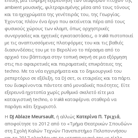
επίσης μια τολμηρή εξερεύνηση των διαφόρων πτυχών της
ambient μουσικής, φιλτραρισμένης μέσα από τους τόνους
και τα ηχοχρώματα της γενέτειράς του, της Γεωργίας.
Έχοντας πλέον ένα έργο που εκτείνεται πέρα από τους
φυσικούς χώρους των κλαμπ, όπως ορχηστρικές
συνεργασίες και ηχητικές εγκαταστάσεις, ο Irakli πιστοποιεί
με τις αναπτυσσόμενες πλατφόρμες του και τις βαθιές
διασυνδέσεις του με το Βερολίνο το πέρασμα από το
αρχικό του βάπτισμα στην τοπική σκηνή σε μια εξόρμηση
στις πιο αφαιρετικές και πειραματικές επικράτειες της
techno. Με τα νέα εγχειρήματα και το δημιουργικό του
ρεπερτόριο σε εξέλιξη, τα DJ σετ, οι εταιρείες και τα πάρτι
του διακρίνονται πάντοτε από μοναδικές ποιότητες. Είτε
εξερευνά ηχοτοπία χωρίς ρυθμικό σκελετό είτε μια
καταιγιστική techno, ο Irakli καταφέρνει σταθερά να
παράγει κάτι ξεχωριστό.
Η
DJ
Ablaze
Meursault
, ή αλλιώς
Κατερίνα Π. Τριχιά
,
αποφοίτησε το 2012 από το «Τμήμα Θεατρικών Σπουδών»
στη Σχολή Καλών Τεχνών Πανεπιστήμιο Πελοποννήσου
και το 2017 ολοκλήρωσε το μεταπτυχιακό της με τίτλο