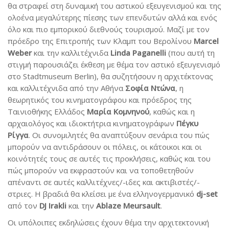
θα στραφεί στη δυναμική του αστικού εξευγενισμού και της
ολοένα μεγαλύτερης πίεσης των επενδυτών αλλά και ενός
όλο και πιο εμπορικού διεθνούς τουρισμού. Μαζί με τον
πρόεδρο της Επιτροπής των Κλαμπ του Βερολίνου
Marcel
Weber
και την καλλιτέχνιδα
Linda Paganelli
(που αυτή τη
στιγμή παρουσιάζει έκθεση με θέμα τον αστικό εξευγενισμό
στο Stadtmuseum Berlin), θα συζητήσουν η αρχιτέκτονας
και καλλιτέχνιδα από την Αθήνα
Σοφία Ντώνα
, η
θεωρητικός του κινηματογράφου και πρόεδρος της
Ταινιοθήκης Ελλάδος
Μαρία Κομνηνού
, καθώς και η
αρχαιολόγος και ιδιοκτήτρια κινηματογράφων
Πέγκυ
Ρίγγα
. Οι συνομιλητές θα αναπτύξουν σενάρια του πώς
μπορούν να αντιδράσουν οι πόλεις, οι κάτοικοι και οι
κοινότητές τους σε αυτές τις προκλήσεις, καθώς και του
πώς μπορούν να εκφραστούν και να τοποθετηθούν
απέναντι σε αυτές καλλιτέχνες/-ιδες και ακτιβιστές/-
στριες. Η βραδιά θα κλείσει με ένα ελληνογερμανικό
dj-set
από τον
DJ Irakli
και την
Ablaze Meursault
.
Οι υπόλοιπες εκδηλώσεις έχουν θέμα την αρχιτεκτονική