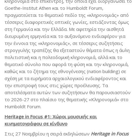
κληρονομιά στο επίκεντρο], την οποία έχει διοργανώσει το
Goethe-Institut Athen και το Humboldt Forum,
πραγματεύεται το θεματικό πεδίο της «κληρονομιάς» από
τέσσερις διαφορετικές οπτικές γωνίες, εστιάζοντας όμως
στη Γερμανία και την Ελλάδα. Με αφετηρία την αισθητά
διευρυμένη ερμηνεία και το αυξανόμενο ενδιαφέρον για
την έννοια της «κληρονομιάς», σε τέσσερις συζητήσεις
στρογγυλής τραπέζης θα εξεταστούν θέματα όπως η άυλη
πολιτιστική και η πολεοδομική κληρονομιά, αλλά και το
θεματικό σύνολο που αφορά τη φύση και την κληρονομιά,
καθώς και το ζήτημα της εθνογένεσης (nation building) σε
σχέση με τα ευρήματα αρχαιολογικού ενδιαφέροντος και
την επιστροφή τους στις χώρες προέλευσης. Τα
αποτελέσματα αυτών των συζητήσεων θα παρουσιαστούν
το 2026-27 στο πλαίσιο της θεματικής «Κληρονομιά» στο
Humboldt Forum.
Heritage in Focus #1: Χώροι μουσικής και
κινηματογράφου σε κίνδυνο
Στις 27 Νοεμβρίου η σειρά εκδηλώσεων
Heritage in Focus