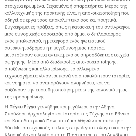
στοιχεία κρυμμένα, ξεχασμένα ή απαρατήρητα. Μέρος της
καλλιτεχνικής της πρακτικής είναι η απο-οικειοποίηση που
οδηγεί σε έργα τόσο αποκαλυπτικά όσο και ποιητικά.
Συγκεκριμένες πράξεις, όπως η κατασκευή του αντίγραφου
μιας συνοριακής οροσειράς από άμμο, ο διπλασιασμός
ενός μπαλκονιού, η μεταφορά ενός φωτιστικού
αυτοκινητοδρόμου ή η μεγέθυνση μιας πόρτας,
μετατρέπουν οικεία αντικείμενα σε απροσδόκητα στοιχεία
αφήγησης. Μέσα από διαδικασίες απο-οικειοποίησης,
αποξένωσης και αλλοτρίωσης, τα αλλαγμένα
τεχνουργήματα γίνονται ικανά να αποκαλύπτουν ιστορίες
και νοήματα, να αναπαράγουν αναμνήσεις και να
αυξάνουν την ευαισθητοποίηση, μέσω της κανονικότητας
της προσομοίωσης.
Η
Πέγκυ Ρίγγα
γεννήθηκε και μεγάλωσε στην Αθήνα.
Σπούδασε Αρχαιολογία και Ιστορία της Τέχνης στο Εθνικό
και Καποδιστριακό Πανεπιστήμιο Αθηνών και απέκτησε
δύο Μεταπτυχιακούς τίτλους στην Αιγυπτιολογία και στην
Κλασική Αρχαιολογία από το Πανεπιστήμιο του Λονδίνου