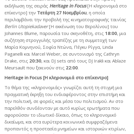
εκδήλωση της σειράς
Heritage in Focus
[Η κληρονομιά στο
επίκεντρο] την
Τετάρτη 27 Νοεμβρίου
, η οποία
περιλαμβάνει την προβολή της κινηματογραφικής ταινίας
Berlin Utopiekadaver
[Η εκκένωση του Βερολίνου] του
Johannes Blume, παρουσία του σκηνοθέτη, στις
18:00
, μια
συζήτηση στρογγυλής τραπέζης με τη συμμετοχή των
Μαρία Κομνηνού, Σοφία Ντώνα, Πέγκυ Ρίγγα, Linda
Paganelli και Marcel Weber, σε συντονισμό της Cathryn
Drake, στις
20:30
, και DJ sets από τους DJ Irakli και Ablaze
Meursault που ξεκινούν στις
22:00
.
Heritage in Focus [Η κληρονομιά στο επίκεντρο]
Το θέμα της «κληρονομιάς» γνωρίζει αυτή τη στιγμή μια
πραγματική έκρηξη του ενδιαφέροντος στην επιστήμη και
την πολιτική, σε φορείς και μέσα του πολιτισμού. Αν στο
παρελθόν συνδέονταν με αυτό κυρίως ερωτήματα που
αφορούσαν το ιδιωτικό δίκαιο, όπως το κληρονομικό
δικαίωμα, και στα ευρύτερα κοινωνικά συμφραζόμενα
προπαντός η προστασία μνημείων και ιστορικών κτιρίων,