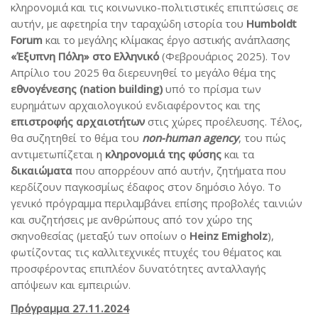
κληρονομιά και τις κοινωνικο-πολιτιστικές επιπτώσεις σε
αυτήν, με αφετηρία την ταραχώδη ιστορία του
Humboldt
Forum
και το μεγάλης κλίμακας έργο αστικής ανάπλασης
«Έξυπνη Πόλη» στο Ελληνικό
(Φεβρουάριος 2025). Τον
Απρίλιο του 2025 θα διερευνηθεί το μεγάλο θέμα της
εθνογένεσης (nation building)
υπό το πρίσμα των
ευρημάτων αρχαιολογικού ενδιαφέροντος και της
επιστροφής αρχαιοτήτων
στις χώρες προέλευσης. Τέλος,
θα συζητηθεί το θέμα του
non-human agency
, του πώς
αντιμετωπίζεται η
κληρονομιά της φύσης
και τα
δικαιώματα
που απορρέουν από αυτήν, ζητήματα που
κερδίζουν παγκοσμίως έδαφος στον δημόσιο λόγο. Το
γενικό πρόγραμμα περιλαμβάνει επίσης προβολές ταινιών
και συζητήσεις με ανθρώπους από τον χώρο της
σκηνοθεσίας (μεταξύ των οποίων ο
Heinz Emigholz
),
φωτίζοντας τις καλλιτεχνικές πτυχές του θέματος και
προσφέροντας επιπλέον δυνατότητες ανταλλαγής
απόψεων και εμπειριών.
Πρόγραμμα 27.11.2024