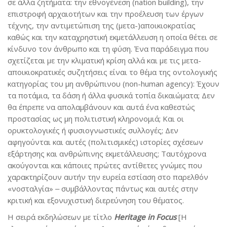
σε άλλα ζητήματα: την εθνογένεση (nation building), την
επιστροφή αρχαιοτήτων και την προέλευση των έργων
τέχνης, την αντιμετώπιση της (μετα-)αποικιοκρατίας
καθώς και την καταχρηστική εκμετάλλευση η οποία θέτει σε
κίνδυνο τον άνθρωπο και τη φύση. Ένα παράδειγμα που
σχετίζεται με την κλιματική κρίση αλλά και με τις μετα-
αποικιοκρατικές συζητήσεις είναι το θέμα της οντολογικής
κατηγορίας του μη ανθρώπινου (non-human agency): Έχουν
τα ποτάμια, τα δάση ή άλλα φυσικά τοπία δικαιώματα; Δεν
θα έπρεπε να απολαμβάνουν και αυτά ένα καθεστώς
προστασίας ως μη πολιτιστική κληρονομιά; Και οι
ορυκτολογικές ή φυσιογνωστικές συλλογές; Δεν
αφηγούνται και αυτές (πολιτισμικές) ιστορίες σχέσεων
εξάρτησης και ανθρώπινης εκμετάλλευσης; Ταυτόχρονα
ακούγονται και κάποιες πρώτες αντίθετες γνώμες που
χαρακτηρίζουν αυτήν την ευρεία εστίαση στο παρελθόν
«νοσταλγία» ‒ συμβάλλοντας πάντως και αυτές στην
κριτική και εξονυχιστική διερεύνηση του θέματος.
Η σειρά εκδηλώσεων με τίτλο
Heritage in Focus
[Η