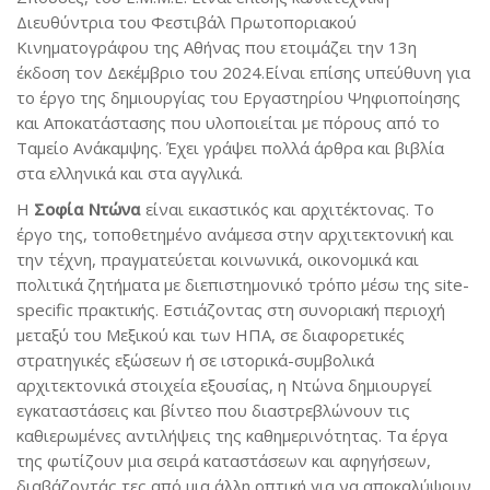
Διευθύντρια του Φεστιβάλ Πρωτοποριακού
Κινηματογράφου της Αθήνας που ετοιμάζει την 13η
έκδοση τον Δεκέμβριο του 2024.Είναι επίσης υπεύθυνη για
το έργο της δημιουργίας του Εργαστηρίου Ψηφιοποίησης
και Αποκατάστασης που υλοποιείται με πόρους από το
Ταμείο Ανάκαμψης. Έχει γράψει πολλά άρθρα και βιβλία
στα ελληνικά και στα αγγλικά.
Η
Σοφία Ντώνα
είναι εικαστικός και αρχιτέκτονας. Το
έργο της, τοποθετημένο ανάμεσα στην αρχιτεκτονική και
την τέχνη, πραγματεύεται κοινωνικά, οικονομικά και
πολιτικά ζητήματα με διεπιστημονικό τρόπο μέσω της site-
specific πρακτικής. Εστιάζοντας στη συνοριακή περιοχή
μεταξύ του Μεξικού και των ΗΠΑ, σε διαφορετικές
στρατηγικές εξώσεων ή σε ιστορικά-συμβολικά
αρχιτεκτονικά στοιχεία εξουσίας, η Ντώνα δημιουργεί
εγκαταστάσεις και βίντεο που διαστρεβλώνουν τις
καθιερωμένες αντιλήψεις της καθημερινότητας. Τα έργα
της φωτίζουν μια σειρά καταστάσεων και αφηγήσεων,
διαβάζοντάς τες από μια άλλη οπτική για να αποκαλύψουν