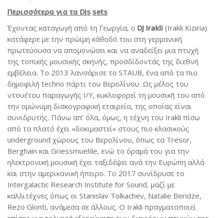
Περισσότερα για τα
DJs
sets
Έχοντας καταγωγή από τη Γεωργία, ο
DJ Irakli
(Irakli Kiziria)
κατάφερε με την πρώιμη κάθοδό του στη γερμανική
πρωτεύουσα να απομονώσει και να αναδείξει μια πτυχή
της τοπικής μουσικής σκηνής, προσδίδοντάς της διεθνή
εμβέλεια. Το 2013 λανσάρισε το STAUB, ένα από τα πιο
δημοφιλή techno πάρτι του Βερολίνου. Ως μέλος του
ντουέτου παραγωγής I/Y, κυκλοφορεί τη μουσική του από
την ομώνυμη δισκογραφική εταιρεία, της οποίας είναι
συνιδρυτής. Πάνω απ’ όλα, όμως, η τέχνη του Irakli πίσω
από τα πλατό έχει «δοκιμαστεί» στους πιο κλασικούς
underground χώρους του Βερολίνου, όπως τα Tresor,
Berghain και Griessmuehle, ενώ το όραμά του για την
ηλεκτρονική μουσική έχει ταξιδέψει ανά την Ευρώπη αλλά
και στην αμερικανική ήπειρο. Το 2017 συνίδρυσε το
Intergalactic Research Institute for Sound, μαζί με
καλλιτέχνες όπως οι Stanislav Tolkachev, Natalie Beridze,
Rezo Glonti, ανάμεσα σε άλλους. Ο Irakli πραγματοποιεί