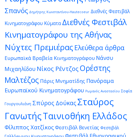
Σπανός
Διεθνές Φεστιβάλ
Δημήτρης Κωνσταντίνου-Hautecoeur
Διεθνές Φεστιβάλ
Κινηματογράφου Κύματα
Κινηματογράφου της Αθήνας
Νύχτες Πρεμιέρας
Ελεύθερα άρθρα
Νάνσυ
Ευρωπαϊκά Βραβεία Κινηματογράφου
Ορέστης
Νίκος Ρέντζος
Μιχαηλίδου
Μαλτέζος
Πανόραμα
Πάρις Μνηματίδης
Ευρωπαϊκού Κινηματογράφου
Σοφία
Ρωμανός Αναστασίου
Σταύρος
Σπύρος Δούκας
Γουργουλιάνη
Γανωτής
Ταινιοθήκη Ελλάδος
Φίλιππος Χατζίκος
Φεστιβάλ Βενετίας
Φεστιβάλ
Φεστιβάλ Εθνογραφικού
Γαλλόφωνου Κινηματογράφου