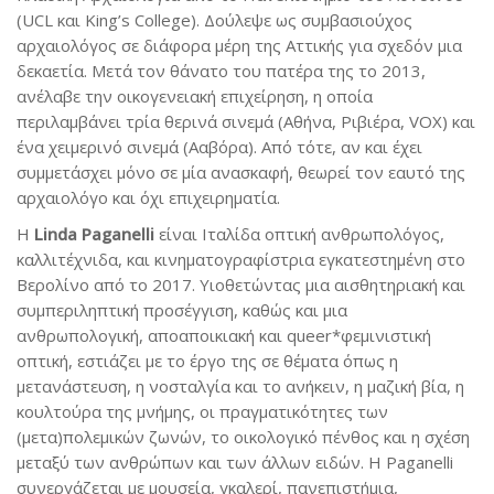
(UCL και King’s College). Δούλεψε ως συμβασιούχος
αρχαιολόγος σε διάφορα μέρη της Αττικής για σχεδόν μια
δεκαετία. Μετά τον θάνατο του πατέρα της το 2013,
ανέλαβε την οικογενειακή επιχείρηση, η οποία
περιλαμβάνει τρία θερινά σινεμά (Αθήνα, Ριβιέρα, VOX) και
ένα χειμερινό σινεμά (Ααβόρα). Από τότε, αν και έχει
συμμετάσχει μόνο σε μία ανασκαφή, θεωρεί τον εαυτό της
αρχαιολόγο και όχι επιχειρηματία.
Η
Linda
Paganelli
είναι Ιταλίδα οπτική ανθρωπολόγος,
καλλιτέχνιδα, και κινηματογραφίστρια εγκατεστημένη στο
Βερολίνο από το 2017. Υιοθετώντας μια αισθητηριακή και
συμπεριληπτική προσέγγιση, καθώς και μια
ανθρωπολογική, αποαποικιακή και queer*φεμινιστική
οπτική, εστιάζει με το έργο της σε θέματα όπως η
μετανάστευση, η νοσταλγία και το ανήκειν, η μαζική βία, η
κουλτούρα της μνήμης, οι πραγματικότητες των
(μετα)πολεμικών ζωνών, το οικολογικό πένθος και η σχέση
μεταξύ των ανθρώπων και των άλλων ειδών. Η Paganelli
συνεργάζεται με μουσεία, γκαλερί, πανεπιστήμια,