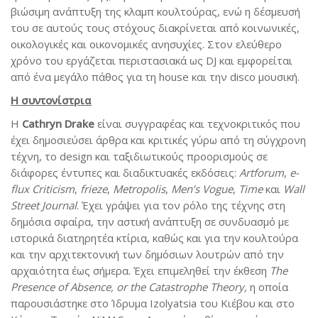
βιώσιμη ανάπτυξη της κλαμπ κουλτούρας, ενώ η δέσμευσή
του σε αυτούς τους στόχους διακρίνεται από κοινωνικές,
οικολογικές και οικονομικές ανησυχίες. Στον ελεύθερο
χρόνο του εργάζεται περιστασιακά ως DJ και εμφορείται
από ένα μεγάλο πάθος για τη house και την disco μουσική.
Η συντονίστρια
Η
Cathryn Drake
είναι συγγραφέας και τεχνοκριτικός που
έχει δημοσιεύσει άρθρα και κριτικές γύρω από τη σύγχρονη
τέχνη, το design και ταξιδιωτικούς προορισμούς σε
διάφορες έντυπες και διαδικτυακές εκδόσεις:
Artforum
,
e-
flux Criticism
,
frieze
,
Metropolis
,
Men’s Vogue
,
Time
και
Wall
Street Journal
. Έχει γράψει για τον ρόλο της τέχνης στη
δημόσια σφαίρα, την αστική ανάπτυξη σε συνδυασμό με
ιστορικά διατηρητέα κτίρια, καθώς και για την κουλτούρα
και την αρχιτεκτονική των δημόσιων λουτρών από την
αρχαιότητα έως σήμερα. Έχει επιμεληθεί την έκθεση
The
Presence
of
Absence
,
or
the
Catastrophe
Theory
,
η οποία
παρουσιάστηκε στο Ίδρυμα Izolyatsia του Κιέβου και στο