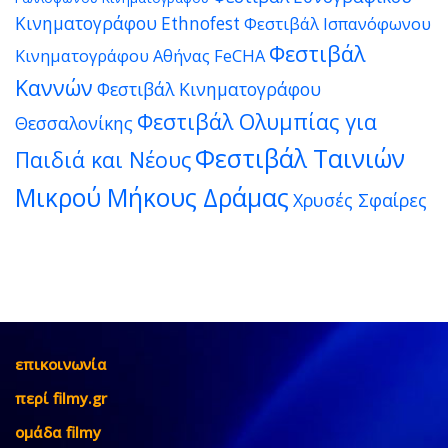
Κινηματογράφου Ethnofest
Φεστιβάλ Ισπανόφωνου
Φεστιβάλ
Κινηματογράφου Αθήνας FeCHA
Καννών
Φεστιβάλ Κινηματογράφου
Φεστιβάλ Ολυμπίας για
Θεσσαλονίκης
Φεστιβάλ Ταινιών
Παιδιά και Νέους
Μικρού Μήκους Δράμας
Χρυσές Σφαίρες
επικοινωνία
περί filmy.gr
ομάδα filmy