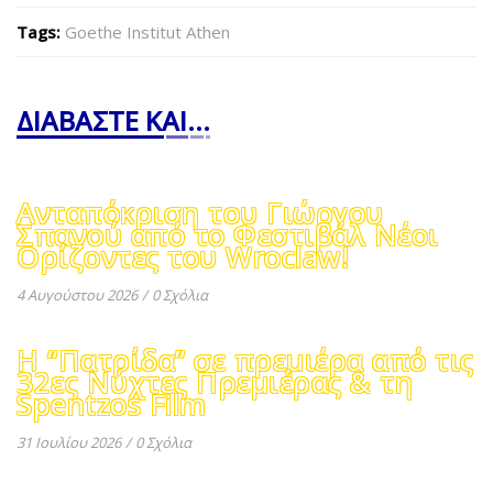
Tags:
Goethe Institut Athen
ΔΙΑΒΑΣΤΕ ΚΑΙ...
Ανταπόκριση του Γιώργου
Σπανού από το Φεστιβάλ Νέοι
Ορίζοντες του Wroclaw!
4 Αυγούστου 2026
/
0 Σχόλια
Η “Πατρίδα” σε πρεμιέρα από τις
32ες Νύχτες Πρεμιέρας & τη
Spentzos Film
31 Ιουλίου 2026
/
0 Σχόλια