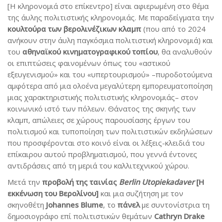
[Η κληρονομιά στο επίκεντρο] είναι αφιερωμένη στο θέμα
της άυλης πολιτιστικής κληρονομιάς. Με παραδείγματα την
κουλτούρα των βερολινέζικων κλαμπ
(που από το 2024
ανήκουν στην άυλη παγκόσμια πολιτιστική κληρονομιά) και
του
αθηναϊκού κινηματογραφικού τοπίου
, θα αναλυθούν
οι επιπτώσεις φαινομένων όπως του «αστικού
εξευγενισμού» και του «υπερτουρισμού» –πυροδοτούμενα
αμφότερα από μια ολοένα μεγαλύτερη εμπορευματοποίηση
μιας χαρακτηριστικής πολιτιστικής κληρονομιάς– στον
κοινωνικό ιστό των πόλεων. Θάνατος της σκηνής των
κλαμπ, απώλειες σε χώρους παρουσίασης έργων του
πολιτισμού και τυποποίηση των πολιτιστικών εκδηλώσεων
που προσφέρονται στο κοινό είναι οι λέξεις-κλειδιά του
επίκαιρου αυτού προβληματισμού, που γεννά έντονες
αντιδράσεις από τη μεριά του καλλιτεχνικού χώρου.
Μετά την
προβολή της ταινίας
Berlin Utopiekadaver
[Η
εκκένωση του Βερολίνου]
και μια συζήτηση με τον
σκηνοθέτη
Johannes Blume
, το
πάνελ
με συντονίστρια τη
δημοσιογράφο επί πολιτιστικών θεμάτων
Cathryn Drake