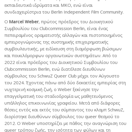
εκπαιδευτικά ιδρύματα και ΜΚΟ, ενώ είναι
συνδιαχειρίστρια του Berlin Independent Film Community.
Ο
Marcel
Weber
, πρώτος πρόεδρος του Διοικητικού
Συμβουλίου του Clubcommission Berlin, είναι ένας
πεπειραμένος οραματιστής αλλαγών και πιστοποιημένος
εμπειρογνώμονας της συστημικής επιχειρηματικής
συμβουλευτικής, με ειδίκευση στη διαμόρφωση βιώσιμων
και ποικιλόμορφων οργανωτικών συστημάτων. Από το
2022 είναι πρόεδρος του Διοικητικού Συμβουλίου του
Clubcommission Berlin, ενώ διατέλεσε διευθύνων
σύμβουλος του SchwuZ Queer Club μέχρι τον Αύγουστο
του 2024. Έχοντας πάνω από δύο δεκαετίες εμπειρίας στη
νυχτερινή κοσμική ζωή, ο Weber ξεκίνησε την
επαγγελματική του σταδιοδρομία ως μαθητευόμενος
υπάλληλος επικοινωνίας γραφείου. Μετά από διάφορες
θέσεις εντός και εκτός του σύμπαντος του κλαμπ SchwuZ,
διορίστηκε διευθύνων σύμβουλος του queer θεσμού το
2012. Ο Weber υποστηρίζει με πάθος την αναγνώριση του
queer τρόπου ζωής, την ισότητα των φύλων και τη