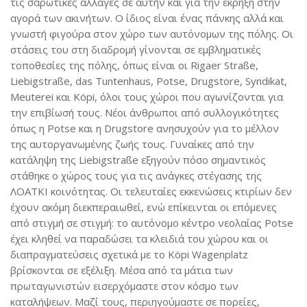
τις σαρωτικές αλλαγές σε αυτήν και για την έκρηξη στην
αγορά των ακινήτων. Ο ίδιος είναι ένας πάνκης αλλά και
γνωστή φιγούρα στον χώρο των αυτόνομων της πόλης. Οι
στάσεις του στη διαδρομή γίνονται σε εμβληματικές
τοποθεσίες της πόλης, όπως είναι οι Rigaer Straße,
Liebigstraße, das Tuntenhaus, Potse, Drugstore, Syndikat,
Meuterei και Köpi, όλοι τους χώροι που αγωνίζονται για
την επιβίωσή τους. Νέοι άνθρωποι από συλλογικότητες
όπως η Potse και η Drugstore ανησυχούν για το μέλλον
της αυτοργανωμένης ζωής τους. Γυναίκες από την
κατάληψη της Liebigstraße εξηγούν πόσο σημαντικός
στάθηκε ο χώρος τους για τις ανάγκες στέγασης της
ΛΟΑΤΚΙ κοινότητας. Οι τελευταίες εκκενώσεις κτιρίων δεν
έχουν ακόμη διεκπεραιωθεί, ενώ επίκεινται οι επόμενες
από στιγμή σε στιγμή: το αυτόνομο κέντρο νεολαίας Potse
έχει κληθεί να παραδώσει τα κλειδιά του χώρου και οι
διαπραγματεύσεις σχετικά με το Köpi Wagenplatz
βρίσκονται σε εξέλιξη. Μέσα από τα μάτια των
πρωταγωνιστών εισερχόμαστε στον κόσμο των
καταλήψεων. Μαζί τους, περιηγούμαστε σε πορείες,