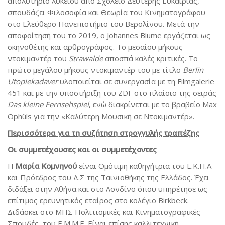
απολυτήριο λυκείου από Σχολείο Δεύτερης Ευκαιρίας,
σπουδάζει Φιλοσοφία και Θεωρία του Κινηματογράφου
στο Ελεύθερο Πανεπιστήμιο του Βερολίνου. Μετά την
αποφοίτησή του το 2019, ο Johannes Blume εργάζεται ως
σκηνοθέτης και αρθρογράφος. Το μεσαίου μήκους
ντοκιμαντέρ του
Strawalde
αποσπά καλές κριτικές. Το
πρώτο μεγάλου μήκους ντοκιμαντέρ του με τίτλο
Berlin
Utopiekadaver
υλοποιείται σε συνεργασία με τη Filmgalerie
451 και με την υποστήριξη του ZDF στο πλαίσιο της σειράς
Das kleine Fernsehspiel
, ενώ διακρίνεται με το βραβείο Max
Ophüls για την «Καλύτερη Μουσική σε Ντοκιμαντέρ».
Περισσότερα για τη συζήτηση στρογγυλής τραπέζης
Οι συμμετέχουσες και οι συμμετέχοντες
Η
Μαρία Κομνηνού
είναι Ομότιμη καθηγήτρια του Ε.Κ.Π.Α
και Πρόεδρος του Δ.Σ της Ταινιοθήκης της Ελλάδος. Έχει
διδάξει στην Αθήνα και στο Λονδίνο όπου υπηρέτησε ως
επίτιμος ερευνητικός εταίρος στο κολέγιο Birkbeck.
Διδάσκει στο ΜΠΣ Πολιτισμικές και Κινηματογραφικές
Σπουδές, του Ε.Μ.Μ.Ε. Είναι επίσης καλλιτεχνική