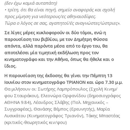
(δεν έχω καμιά αυταπάτη)
• τρίτη, ότι θα είναι πηγή, σημείο αναφοράς και σχολή
προς μίμηση για νεότερους/ες αθηναιοδίφες.
Τώρα ο λόγος σε σας, αγαπητοί/ές αναγνώστες/ώστριες».
Σε λίγες μέρες κυκλοφορούν οι δύο τόμοι, ενώ η
παρουσίαση του βιβλίου, με τον Δημήτρη Φύσσα
απόντα, αλλά παρόντα μέσα από το έργο του, θα
αποτελέσει μία τιμητική εκδήλωση προς τον
κινηματογράφο και την Αθήνα, όπως θα ήθελε και ο
ίδιος.
Η παρουσίαση της έκδοσης θα γίνει την Πέμπτη 13
Ιουνίου στον κινηματογράφο ΤΡΙΑΝΟΝ και ώρα 7.30 μ.μ.
Θα μιλήσουν οι: Σωτήρης Λαμπρόπουλος (Σχολή Κινημ/
φου Σταυράκου), Ελεονώρα Ορφανίδου (δημοσιογράφος
ΑΘΗΝΑ 9.84), Λέανδρος Σλάβης (Πολ. Μηχανικός –
Συγγραφέας), Θανάσης Βέμπος (Ερευνητής), Μαρία
Λυσικάτου (Κινηματογράφος Τριανόν), Τάκης Μπαστέας
(κριτικός-θεωρητικός κιν/φου)