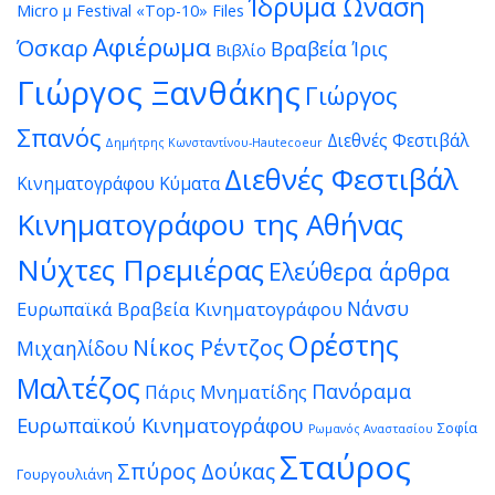
Ίδρυμα Ωνάση
Micro μ Festival
«Top-10» Files
Αφιέρωμα
Όσκαρ
Βραβεία Ίρις
Βιβλίο
Γιώργος Ξανθάκης
Γιώργος
Σπανός
Διεθνές Φεστιβάλ
Δημήτρης Κωνσταντίνου-Hautecoeur
Διεθνές Φεστιβάλ
Κινηματογράφου Κύματα
Κινηματογράφου της Αθήνας
Νύχτες Πρεμιέρας
Ελεύθερα άρθρα
Νάνσυ
Ευρωπαϊκά Βραβεία Κινηματογράφου
Ορέστης
Νίκος Ρέντζος
Μιχαηλίδου
Μαλτέζος
Πανόραμα
Πάρις Μνηματίδης
Ευρωπαϊκού Κινηματογράφου
Σοφία
Ρωμανός Αναστασίου
Σταύρος
Σπύρος Δούκας
Γουργουλιάνη