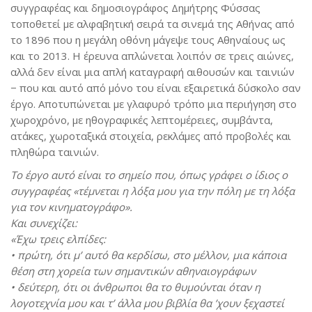
συγγραφέας και δημοσιογράφος Δημήτρης Φύσσας
τοποθετεί με αλφαβητική σειρά τα σινεμά της Αθήνας από
το 1896 που η μεγάλη οθόνη μάγεψε τους Αθηναίους ως
και το 2013. Η έρευνα απλώνεται λοιπόν σε τρεις αιώνες,
αλλά δεν είναι μια απλή καταγραφή αιθουσών και ταινιών
− που και αυτό από μόνο του είναι εξαιρετικά δύσκολο σαν
έργο. Αποτυπώνεται με γλαφυρό τρόπο μια περιήγηση στο
χωροχρόνο, με ηθογραφικές λεπτομέρειες, συμβάντα,
ατάκες, χωροταξικά στοιχεία, ρεκλάμες από προβολές και
πληθώρα ταινιών.
Το έργο αυτό είναι το σημείο που, όπως γράφει ο ίδιος ο
συγγραφέας «τέμνεται η λόξα μου για την πόλη με τη λόξα
για τον κινηματογράφο».
Και συνεχίζει:
«Έχω τρεις ελπίδες:
• πρώτη, ότι μ’ αυτό θα κερδίσω, στο μέλλον, μια κάποια
θέση στη χορεία των σημαντικών αθηναιογράφων
• δεύτερη, ότι οι άνθρωποι θα το θυμούνται όταν η
λογοτεχνία μου και τ’ άλλα μου βιβλία θα ’χουν ξεχαστεί