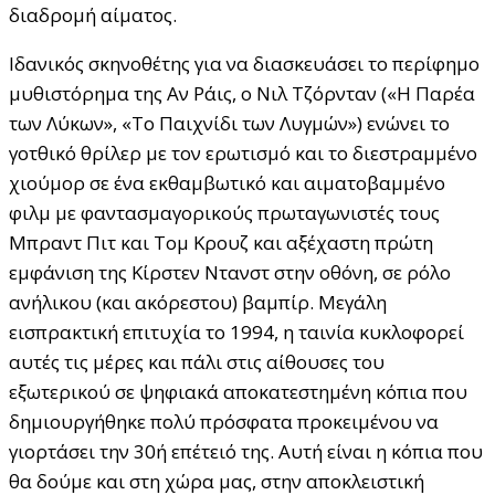
διαδρομή αίματος.
Ιδανικός σκηνοθέτης για να διασκευάσει το περίφημο
μυθιστόρημα της Αν Ράις, ο Νιλ Τζόρνταν («Η Παρέα
των Λύκων», «Το Παιχνίδι των Λυγμών») ενώνει το
γοτθικό θρίλερ με τον ερωτισμό και το διεστραμμένο
χιούμορ σε ένα εκθαμβωτικό και αιματοβαμμένο
φιλμ με φαντασμαγορικούς πρωταγωνιστές τους
Μπραντ Πιτ και Τομ Κρουζ και αξέχαστη πρώτη
εμφάνιση της Κίρστεν Ντανστ στην οθόνη, σε ρόλο
ανήλικου (και ακόρεστου) βαμπίρ. Μεγάλη
εισπρακτική επιτυχία το 1994, η ταινία κυκλοφορεί
αυτές τις μέρες και πάλι στις αίθουσες του
εξωτερικού σε ψηφιακά αποκατεστημένη κόπια που
δημιουργήθηκε πολύ πρόσφατα προκειμένου να
γιορτάσει την 30ή επέτειό της. Αυτή είναι η κόπια που
θα δούμε και στη χώρα μας, στην αποκλειστική