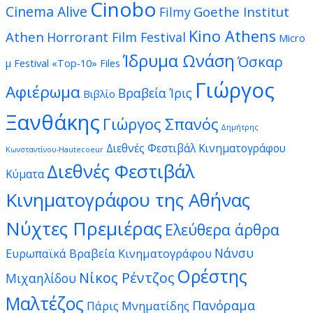
Cinobo
Cinema Alive
Goethe Institut
Filmy
Kino Athens
Athen
Horrorant Film Festival
Micro
Ίδρυμα Ωνάση
Όσκαρ
μ Festival
«Top-10» Files
Γιώργος
Αφιέρωμα
Βραβεία Ίρις
Βιβλίο
Ξανθάκης
Γιώργος Σπανός
Δημήτρης
Διεθνές Φεστιβάλ Κινηματογράφου
Κωνσταντίνου-Hautecoeur
Διεθνές Φεστιβάλ
Κύματα
Κινηματογράφου της Αθήνας
Νύχτες Πρεμιέρας
Ελεύθερα άρθρα
Νάνσυ
Ευρωπαϊκά Βραβεία Κινηματογράφου
Ορέστης
Νίκος Ρέντζος
Μιχαηλίδου
Μαλτέζος
Πανόραμα
Πάρις Μνηματίδης