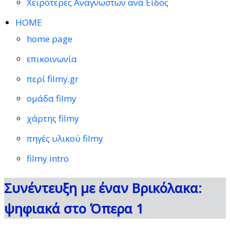
Χειρότερες Αναγνωστών ανά Είδος
HOME
home page
επικοινωνία
περί filmy.gr
ομάδα filmy
χάρτης filmy
πηγές υλικού filmy
filmy intro
Συνέντευξη με έναν Βρικόλακα:
ψηφιακά στο Όπερα 1