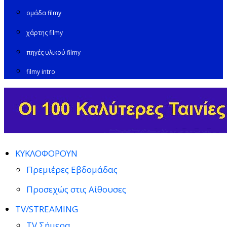
ομάδα filmy
χάρτης filmy
πηγές υλικού filmy
filmy intro
ΚΥΚΛΟΦΟΡΟΥΝ
Πρεμιέρες Εβδομάδας
Προσεχώς στις Αίθουσες
TV/STREAMING
TV Σήμερα