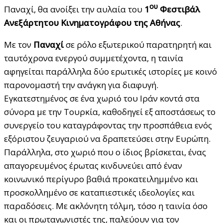
ου
Παναχί, θα ανοίξει την αυλαία του
1
Φεστιβάλ
Ανεξάρτητου Κινηματογράφου της Αθήνας
.
Με τον
Παναχί
σε ρόλο εξωτερικού παρατηρητή και
ταυτόχρονα ενεργού συμμετέχοντα, η ταινία
αφηγείται παράλληλα δύο ερωτικές ιστορίες με κοινό
παρονομαστή την ανάγκη για διαφυγή.
Εγκατεστημένος σε ένα χωριό του Ιράν κοντά στα
σύνορα με την Τουρκία, καθοδηγεί εξ αποστάσεως το
συνεργείο του καταγράφοντας την προσπάθεια ενός
εξόριστου ζευγαριού να δραπετεύσει στην Ευρώπη.
Παράλληλα, στο χωριό που ο ίδιος βρίσκεται, ένας
απαγορευμένος έρωτας κινδυνεύει από έναν
κοινωνικό περίγυρο βαθιά προκατειλημμένο και
προσκολλημένο σε καταπιεστικές ιδεολογίες και
παραδόσεις. Με ακλόνητη τόλμη, τόσο η ταινία όσο
και οι πρωταγωνιστές της, παλεύουν για τον