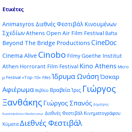
Ετικέτες
Animasyros Διεθνές Φεστιβάλ Κινουμένων
Σχεδίων
Athens Open Air Film Festival
Bafta
CineDoc
Beyond The Bridge Productions
Cinobo
Cinema Alive
Goethe Institut
Filmy
Kino Athens
Athen
Horrorant Film Festival
Micro
Ίδρυμα Ωνάση
Όσκαρ
μ Festival
«Top-10» Files
Γιώργος
Αφιέρωμα
Βραβεία Ίρις
Βιβλίο
Ξανθάκης
Γιώργος Σπανός
Δημήτρης
Διεθνές Φεστιβάλ Κινηματογράφου
Κωνσταντίνου-Hautecoeur
Διεθνές Φεστιβάλ
Κύματα