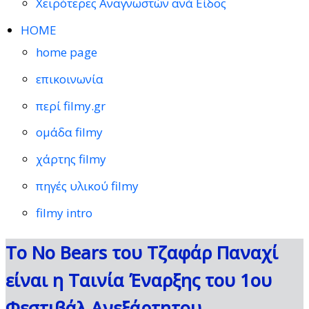
Χειρότερες Αναγνωστών ανά Είδος
HOME
home page
επικοινωνία
περί filmy.gr
ομάδα filmy
χάρτης filmy
πηγές υλικού filmy
filmy intro
To No Bears του Τζαφάρ Παναχί
είναι η Ταινία Έναρξης του 1ου
Φεστιβάλ Ανεξάρτητου