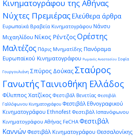
Κινηματογράφου της Αθήνας
Νύχτες Πρεμιέρας
Ελεύθερα άρθρα
Νάνσυ
Ευρωπαϊκά Βραβεία Κινηματογράφου
Ορέστης
Νίκος Ρέντζος
Μιχαηλίδου
Μαλτέζος
Πανόραμα
Πάρις Μνηματίδης
Ευρωπαϊκού Κινηματογράφου
Σοφία
Ρωμανός Αναστασίου
Σταύρος
Σπύρος Δούκας
Γουργουλιάνη
Γανωτής
Ταινιοθήκη Ελλάδος
Φίλιππος Χατζίκος
Φεστιβάλ Βενετίας
Φεστιβάλ
Φεστιβάλ Εθνογραφικού
Γαλλόφωνου Κινηματογράφου
Κινηματογράφου Ethnofest
Φεστιβάλ Ισπανόφωνου
Φεστιβάλ
Κινηματογράφου Αθήνας FeCHA
Καννών
Φεστιβάλ Κινηματογράφου Θεσσαλονίκης