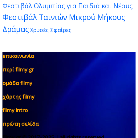
Φεστιβάλ Ολυμπίας για Παιδιά και Νέους
Φεστιβάλ Ταινιών Μικρού Μήκους
Δράμας
Χρυσές Σφαίρες
επικοινωνία
περί filmy.gr
ομάδα filmy
χάρτης filmy
filmy intro
πρώτη σελίδα
filmy.gr © 2017-2025 | all rights reserved