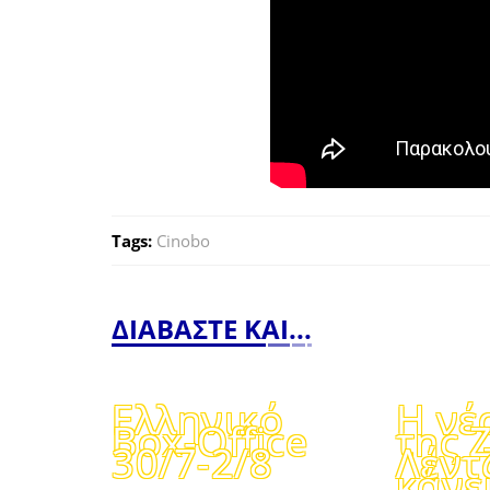
Tags:
Cinobo
ΔΙΑΒΑΣΤΕ ΚΑΙ...
Ελληνικό
Η νέ
Box-Office
της 
30/7-2/8
Λέντ
κάνε