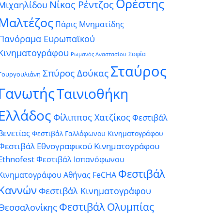
Ορέστης
Νίκος Ρέντζος
Μιχαηλίδου
Μαλτέζος
Πάρις Μνηματίδης
Πανόραμα Ευρωπαϊκού
Κινηματογράφου
Σοφία
Ρωμανός Αναστασίου
Σταύρος
Σπύρος Δούκας
Γουργουλιάνη
Γανωτής
Ταινιοθήκη
Ελλάδος
Φίλιππος Χατζίκος
Φεστιβάλ
Βενετίας
Φεστιβάλ Γαλλόφωνου Κινηματογράφου
Φεστιβάλ Εθνογραφικού Κινηματογράφου
Ethnofest
Φεστιβάλ Ισπανόφωνου
Φεστιβάλ
Κινηματογράφου Αθήνας FeCHA
Καννών
Φεστιβάλ Κινηματογράφου
Φεστιβάλ Ολυμπίας
Θεσσαλονίκης