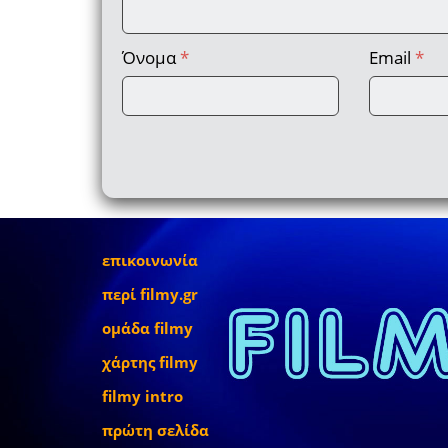
Όνομα
*
Email
*
επικοινωνία
περί filmy.gr
ομάδα filmy
χάρτης filmy
filmy intro
πρώτη σελίδα