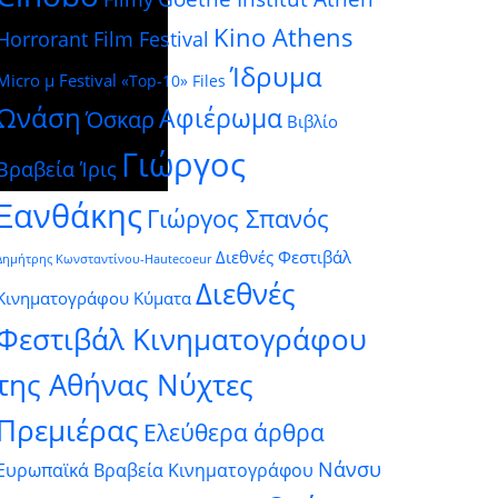
Kino Athens
Horrorant Film Festival
Ίδρυμα
Micro μ Festival
«Top-10» Files
Ωνάση
Αφιέρωμα
Όσκαρ
Βιβλίο
Γιώργος
Βραβεία Ίρις
Ξανθάκης
Γιώργος Σπανός
Διεθνές Φεστιβάλ
Δημήτρης Κωνσταντίνου-Hautecoeur
Διεθνές
Κινηματογράφου Κύματα
Φεστιβάλ Κινηματογράφου
της Αθήνας Νύχτες
Πρεμιέρας
Ελεύθερα άρθρα
Νάνσυ
Ευρωπαϊκά Βραβεία Κινηματογράφου