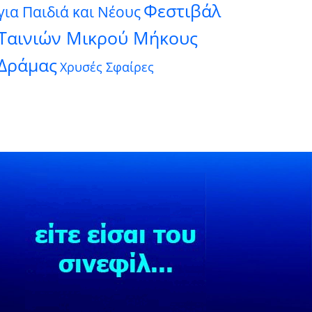
Φεστιβάλ
για Παιδιά και Νέους
Ταινιών Μικρού Μήκους
Δράμας
Χρυσές Σφαίρες