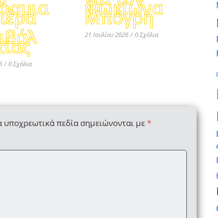
όσμια
Φωκίωνα
ιέρα
Μπόγρη
ιβάλ
21 Ιουλίου 2026
/
0 Σχόλια
τίας
6
/
0 Σχόλια
α υποχρεωτικά πεδία σημειώνονται με
*