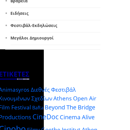
Βραβεία
Ειδήσεις
Φεστιβάλ-Εκδηλώσεις
Μεγάλοι Δημιουργοί
ΕΤΙΚΈΤΕΣ
Animasyros Διεθνές Φεστιβάλ
Κινουμένων Σχεδίων
Athens Open Air
Beyond The Bridge
Film Festival
Bafta
CineDoc
Productions
Cinema Alive
Cinobo
Goethe Institut Athen
Filmy