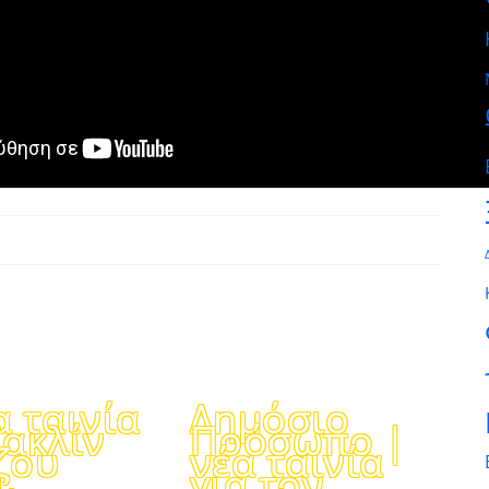
α ταινία
Δημόσιο
Ζακλίν
Πρόσωπο |
ζου
νέα ταινία
ι
για τον