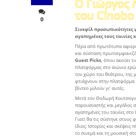
Ο Γιώργος Λ
του Cinobo
0
Σινεφίλ προσωπικότητες φ
αγαπημένες τους ταινίες κ
Πέρα από πρωτότυπα αφιερώ
και σύσταση πρωτοεμφανιζό
Guest Picks
, όπου ακούει τ
πλατφόρμας στο αιώνιο ερώτ
τον χώρο του θεάτρου, της μ
φτιάχνουν στην πλατφόρμα μι
βίντεο μιλούν γι’ αυτές.
Μετά τον Θοδωρή Κουτσογια
παρουσιαστής και μεγάλος 
αγαπημένες του ταινίες στο 
Γιατί θα τις σύστηνε στους 
ίδιος; Ιστορίες και σκέψεις
το σινεμά και τη μουσική στ