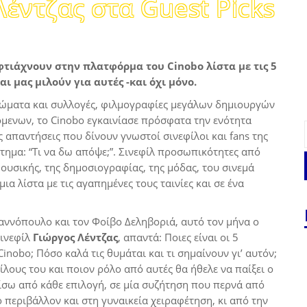
έντζας στα Guest Picks
τιάχνουν στην πλατφόρμα του Cinobo λίστα με τις 5
αι μας μιλούν για αυτές -και όχι μόνο.
ματα και συλλογές, φιλμογραφίες μεγάλων δημιουργών
μενων, το Cinobo εγκαινίασε πρόσφατα την ενότητα
ις απαντήσεις που δίνουν γνωστοί σινεφίλοι και fans της
ημα: “Τι να δω απόψε;”. Σινεφίλ προσωπικότητες από
ουσικής, της δημοσιογραφίας, της μόδας, του σινεμά
α λίστα με τις αγαπημένες τους ταινίες και σε ένα
ννόπουλο και τον Φοίβο Δεληβοριά, αυτό τον μήνα ο
σινεφίλ
Γιώργος Λέντζας
, απαντά: Ποιες είναι οι 5
Cinobo; Πόσο καλά τις θυμάται και τι σημαίνουν γι’ αυτόν;
φίλους του και ποιον ρόλο από αυτές θα ήθελε να παίξει ο
 πίσω από κάθε επιλογή, σε μία συζήτηση που περνά από
ο περιβάλλον και στη γυναικεία χειραφέτηση, κι από την