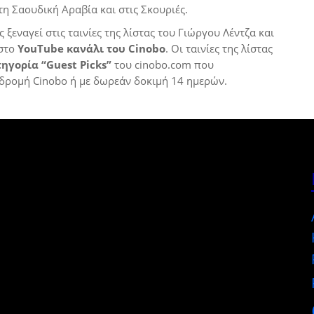
τη Σαουδική Αραβία και στις Σκουριές.
ξεναγεί στις ταινίες της λίστας του Γιώργου Λέντζα και
 στο
YouTube κανάλι του Cinobo
. Οι ταινίες της λίστας
τηγορία “Guest Picks”
του cinobo.com που
δρομή Cinobo ή με δωρεάν δοκιμή 14 ημερών.