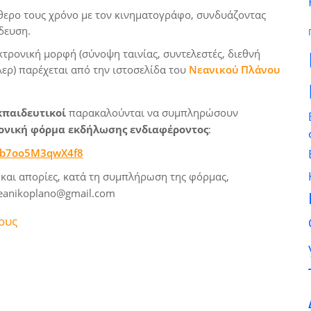
θερο τους χρόνο με τον κινηματογράφο, συνδυάζοντας
δευση.
τρονική μορφή (σύνοψη ταινίας, συντελεστές, διεθνή
λερ) παρέχεται από την ιστοσελίδα του
Νεανικού Πλάνου
κπαιδευτικοί
παρακαλούνται να συμπληρώσουν
ονική φόρμα εκδήλωσης ενδιαφέροντος
:
nbb7oo5M3qwX4f8
 και απορίες, κατά τη συμπλήρωση της φόρμας,
neanikoplano@gmail.com
ους