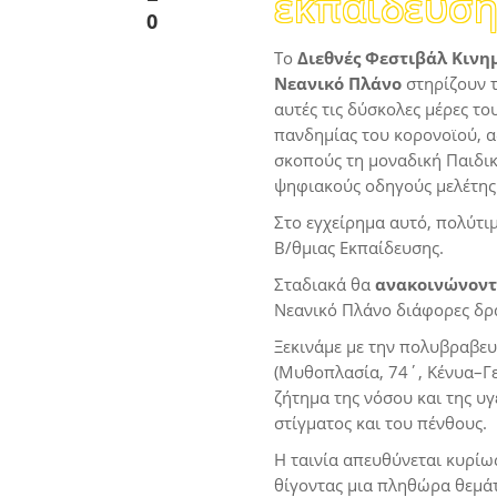
εκπαίδευση
0
Το
Διεθνές Φεστιβάλ Κινη
Νεανικό Πλάνο
στηρίζουν τ
αυτές τις δύσκολες μέρες το
πανδημίας του κορονοϊού, α
σκοπούς τη μοναδική Παιδικ
ψηφιακούς οδηγούς μελέτης
Στο εγχείρημα αυτό, πολύτιμ
Β/θμιας Εκπαίδευσης.
Σταδιακά θα
ανακοινώνοντ
Νεανικό Πλάνο διάφορες δρά
Ξεκινάμε με την πολυβραβευμ
(Μυθοπλασία, 74΄, Κένυα–Γε
ζήτημα της νόσου και της υγ
στίγματος και του πένθους.
Η ταινία απευθύνεται κυρίως
θίγοντας μια πληθώρα θεμάτ