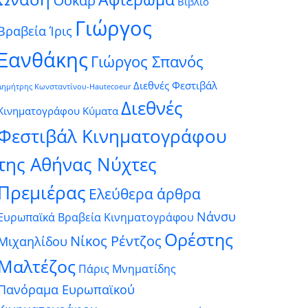
Όσκαρ
Βιβλίο
Γιώργος
Βραβεία Ίρις
Ξανθάκης
Γιώργος Σπανός
Διεθνές Φεστιβάλ
Δημήτρης Κωνσταντίνου-Hautecoeur
Διεθνές
Κινηματογράφου Κύματα
Φεστιβάλ Κινηματογράφου
της Αθήνας Νύχτες
Πρεμιέρας
Ελεύθερα άρθρα
Νάνσυ
Ευρωπαϊκά Βραβεία Κινηματογράφου
Ορέστης
Νίκος Ρέντζος
Μιχαηλίδου
Μαλτέζος
Πάρις Μνηματίδης
Πανόραμα Ευρωπαϊκού