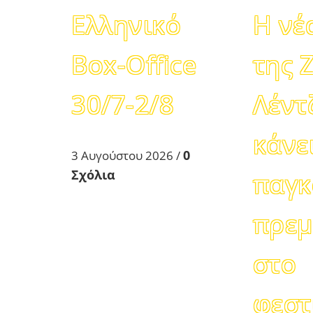
Ελληνικό
Η νέ
Box-Office
της 
30/7-2/8
Λέντ
κάνε
0
3 Αυγούστου 2026
/
Σχόλια
παγκ
πρεμ
στο
φεστ