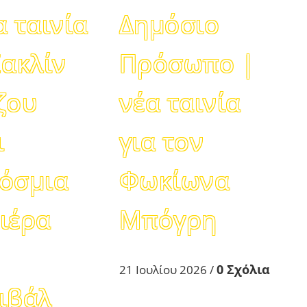
α ταινία
Δημόσιο
Ζακλίν
Πρόσωπο |
ζου
νέα ταινία
ι
για τον
όσμια
Φωκίωνα
ιέρα
Μπόγρη
0 Σχόλια
21 Ιουλίου 2026
/
ιβάλ