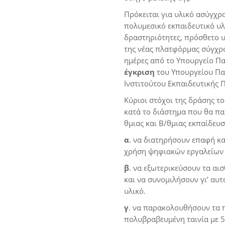
Πρόκειται για υλικό ασύγχρ
πολυμεσικό εκπαιδευτικό υλι
δραστηριότητες, πρόσθετο υλ
της νέας πλατφόρμας σύγχρο
ημέρες από το Υπουργείο Παι
έγκριση
του Υπουργείου Παι
Ινστιτούτου Εκπαιδευτικής 
Κύριοι στόχοι της δράσης τ
κατά το διάστημα που θα π
θμιας και Β/θμιας εκπαίδευσ
α
. να διατηρήσουν επαφή και
χρήση ψηφιακών εργαλείων 
β
. να εξωτερικεύσουν τα αι
και να συνομιλήσουν γι’ αυτ
υλικό.
γ
. να παρακολουθήσουν τα π
πολυβραβευμένη ταινία με 5