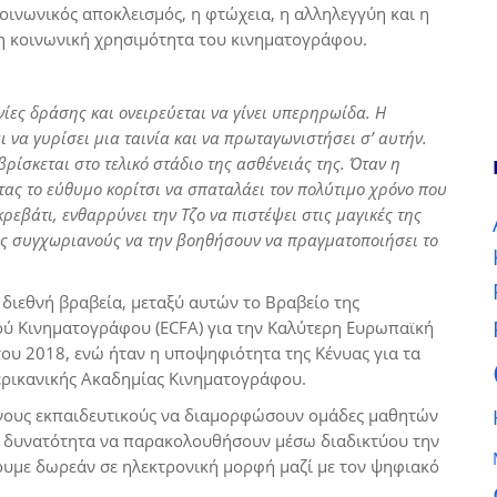
οινωνικός αποκλεισμός, η φτώχεια, η αλληλεγγύη και η
, η κοινωνική χρησιμότητα του κινηματογράφου.
ινίες δράσης και ονειρεύεται να γίνει υπερηρωίδα. Η
ι να γυρίσει μια ταινία και να πρωταγωνιστήσει σ’ αυτήν.
βρίσκεται στο τελικό στάδιο της ασθένειάς της. Όταν η
τας το εύθυμο κορίτσι να σπαταλάει τον πολύτιμο χρόνο που
ρεβάτι, ενθαρρύνει την Τζο να πιστέψει στις μαγικές της
ους συγχωριανούς να την βοηθήσουν να πραγματοποιήσει το
 διεθνή βραβεία, μεταξύ αυτών το Βραβείο της
ύ Κινηματογράφου (ECFA) για την Καλύτερη Ευρωπαϊκή
 του 2018, ενώ ήταν η υποψηφιότητα της Κένυας για τα
ερικανικής Ακαδημίας Κινηματογράφου.
νους εκπαιδευτικούς να διαμορφώσουν ομάδες μαθητών
τη δυνατότητα να παρακολουθήσουν μέσω διαδικτύου την
σουμε δωρεάν σε ηλεκτρονική μορφή μαζί με τον ψηφιακό