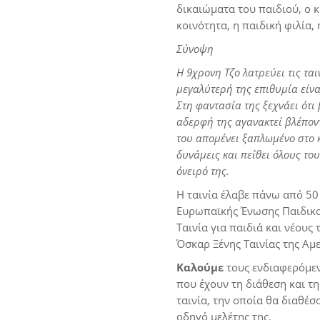
δικαιώματα του παιδιού, ο κ
κοινότητα, η παιδική φιλία
Σύνοψη
Η 9χρονη Τζο λατρεύει τις τα
μεγαλύτερή της επιθυμία είνα
Στη φαντασία της ξεχνάει ότι 
αδερφή της αγανακτεί βλέπον
του απομένει ξαπλωμένο στο κ
δυνάμεις και πείθει όλους τ
όνειρό της.
Η ταινία έλαβε πάνω από 50
Ευρωπαϊκής Ένωσης Παιδικο
Ταινία για παιδιά και νέους
Όσκαρ Ξένης Ταινίας της Αμ
Καλούμε
τους ενδιαφερόμε
που έχουν τη διάθεση και 
ταινία, την οποία θα διαθέ
οδηγό μελέτης της.