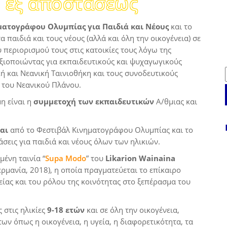
 εξ αποστάσεως
ματογράφου Ολυμπίας για Παιδιά και Νέους
και το
α παιδιά και τους νέους (αλλά και όλη την οικογένεια) σε
υ περιορισμού τους στις κατοικίες τους λόγω της
ξιοποιώντας για εκπαιδευτικούς και ψυχαγωγικούς
ή και Νεανική Ταινιοθήκη και τους συνοδευτικούς
 του Νεανικού Πλάνου.
η είναι η
συμμετοχή των εκπαιδευτικών
Α/θμιας και
αι
από το Φεστιβάλ Κινηματογράφου Ολυμπίας και το
σεις για παιδιά και νέους όλων των ηλικιών.
ένη ταινία “
Supa Modo
” του
Likarion Wainaina
ρμανία, 2018), η οποία πραγματεύεται το επίκαιρο
είας και του ρόλου της κοινότητας στο ξεπέρασμα του
 στις ηλικίες
9-18 ετών
και σε όλη την οικογένεια,
ων όπως η οικογένεια, η υγεία, η διαφορετικότητα, τα