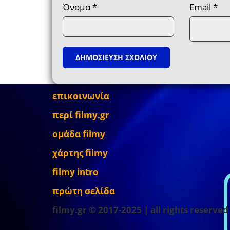
Όνομα
*
Email
*
επικοινωνία
περί filmy.gr
ομάδα filmy
χάρτης filmy
filmy intro
πρώτη σελίδα
filmy.gr © 2017-2025 | all rights reserved