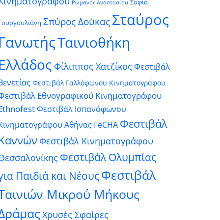
Κινηματογράφου
Σοφία
Ρωμανός Αναστασίου
Σταύρος
Σπύρος Δούκας
Γουργουλιάνη
Γανωτής
Ταινιοθήκη
Ελλάδος
Φίλιππος Χατζίκος
Φεστιβάλ
Βενετίας
Φεστιβάλ Γαλλόφωνου Κινηματογράφου
Φεστιβάλ Εθνογραφικού Κινηματογράφου
Ethnofest
Φεστιβάλ Ισπανόφωνου
Φεστιβάλ
Κινηματογράφου Αθήνας FeCHA
Καννών
Φεστιβάλ Κινηματογράφου
Φεστιβάλ Ολυμπίας
Θεσσαλονίκης
Φεστιβάλ
για Παιδιά και Νέους
Ταινιών Μικρού Μήκους
Δράμας
Χρυσές Σφαίρες