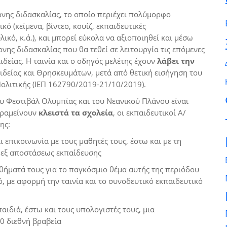
ονης διδασκαλίας, το οποίο περιέχει πολύμορφο
κό (κείμενα, βίντεο, κουίζ, εκπαιδευτικές
ικό, κ.ά.), και μπορεί εύκολα να αξιοποιηθεί και μέσω
νης διδασκαλίας που θα τεθεί σε λειτουργία τις επόμενες
δείας. Η ταινία και ο οδηγός μελέτης έχουν
λάβει την
δείας και Θρησκευμάτων, μετά από θετική εισήγηση του
Πολιτικής (ΙΕΠ 162790/2019-21/10/2019).
ου Φεστιβάλ Ολυμπίας και του Νεανικού Πλάνου είναι
αραμείνουν
κλειστά τα σχολεία
, οι εκπαιδευτικοί Α/
ης:
 επικοινωνία με τους μαθητές τους, έστω και με τη
εξ αποστάσεως εκπαίδευσης
σθήματά τους για το παγκόσμιο θέμα αυτής της περιόδου
ό, με αφορμή την ταινία και το συνοδευτικό εκπαιδευτικό
αιδιά, έστω και τους υπολογιστές τους, μια
0 διεθνή βραβεία