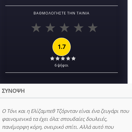
ΒΑΘΜΟΛΟΓΉΣΤΕ ΤΗΝ ΤΑΙΝΊΑ
1.7
6 ψήφοι
ΣΥΝΟΨΗ
Ο Τόνι και η Ελίζαμπεθ Τζόρνταν είναι ένα ζευγάρι που
φαινομενικά τα έχει όλα: σπουδαίες δουλειές,
πανέμορφη κόρη, ονειρικό σπίτι. Αλλά αυτό που