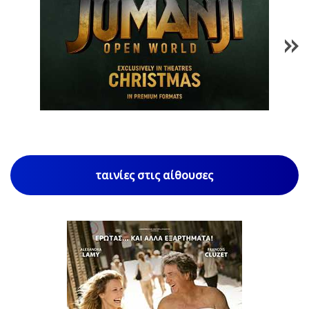
1
/
85
ταινίες στις αίθουσες