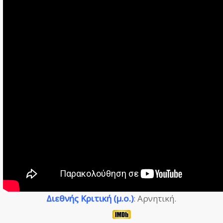
Διεθνής Κριτική (μ.ο.)
: Αρνητική.