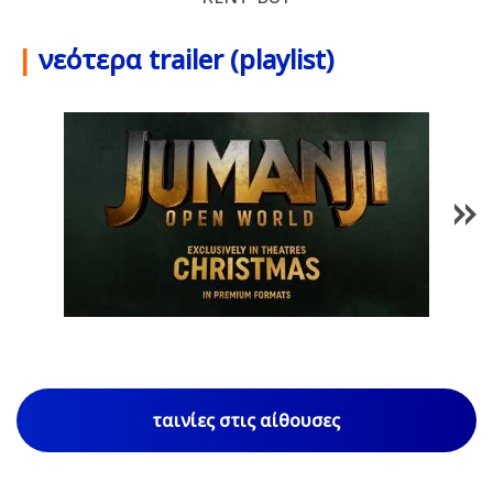
|
νεότερα trailer (playlist)
1
/
86
ταινίες στις αίθουσες