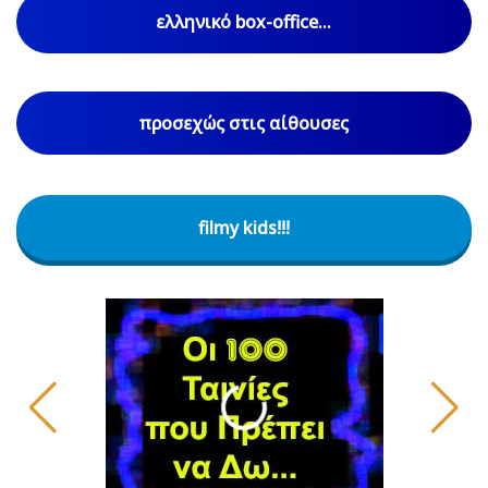
ελληνικό box-office...
προσεχώς στις αίθουσες
filmy kids!!!