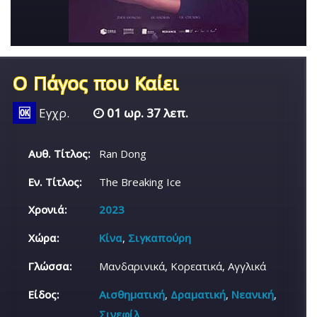
Ο Πάγος που Καίει
🆗
Εγχρ.
01 ωρ. 37 λεπ.
Αυθ. Τίτλος:
Ran Dong
Εν. Τίτλος:
The Breaking Ice
Χρονιά:
2023
Χώρα:
Κίνα
,
Σιγκαπούρη
Γλώσσα:
Μανδαρινικά, Κορεατικά, Αγγλικά
Είδος:
Αισθηματική
,
Δραματική
,
Νεανική
,
Σινεφίλ