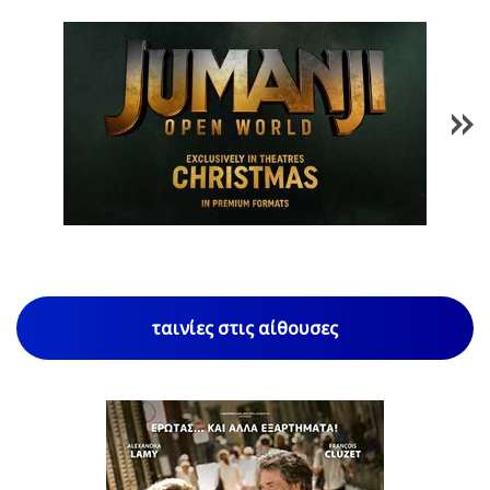
1
/
85
ταινίες στις αίθουσες