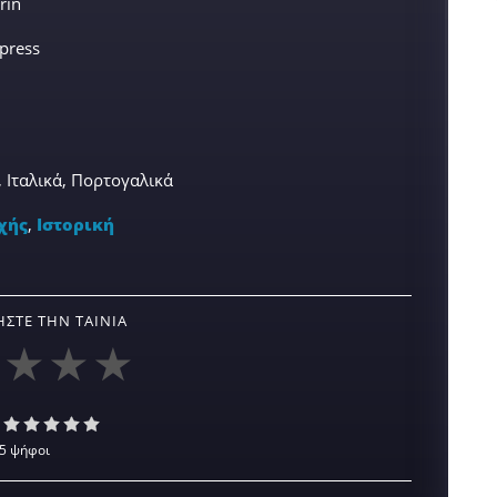
rin
mpress
, Ιταλικά, Πορτογαλικά
χής
,
Ιστορική
ΣΤΕ ΤΗΝ ΤΑΙΝΊΑ
5 ψήφοι