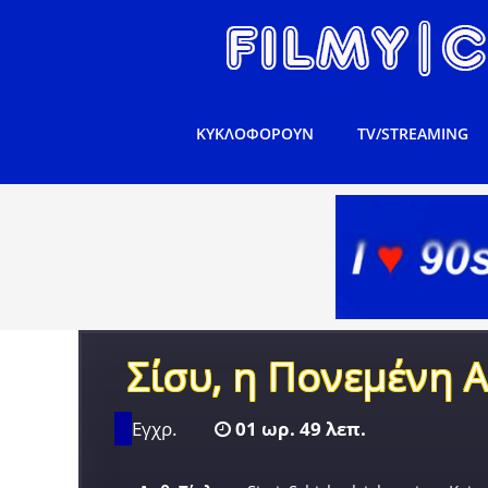
ΚΥΚΛΟΦΟΡΟΥΝ
TV/STREAMING
Σίσυ, η Πονεμένη 
Εγχρ.
01 ωρ. 49 λεπ.