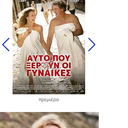
πρεμιέρα
François