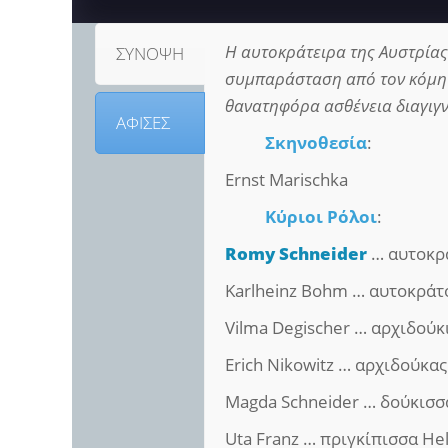
Η αυτοκράτειρα της Αυστρίας 
ΣΥΝΟΨΗ
συμπαράσταση από τον κόμη Αν
θανατηφόρα ασθένεια διαγιγν
ΑΦΙΣΕΣ
Σκηνοθεσία
:
Ernst Marischka
Κύριοι Ρόλοι
:
Romy Schneider
… αυτοκρά
Karlheinz Bohm … αυτοκράτο
Vilma Degischer … αρχιδούκ
Erich Nikowitz … αρχιδούκας
Magda Schneider … δούκισσ
Uta Franz … πριγκίπισσα H