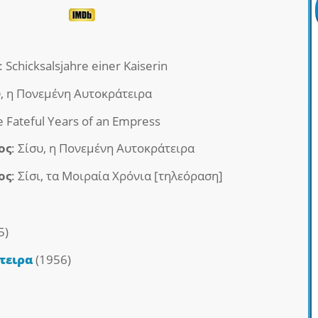
si: Schicksalsjahre einer Kaiserin
υ, η Πονεμένη Αυτοκράτειρα
The Fateful Years of an Empress
ος
: Σίσυ, η Πονεμένη Αυτοκράτειρα
ος
: Σίσι, τα Μοιραία Χρόνια [τηλεόραση]
5)
τειρα
(1956)