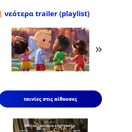
|
νεότερα trailer (playlist)
1
/
85
ταινίες στις αίθουσες