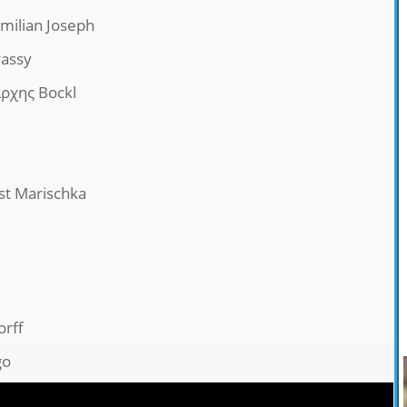
milian Joseph
rassy
ρχης Bockl
nst Marischka
i
orff
go