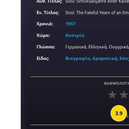
Αυθ. Τίτλος:
Sissi: Schicksalsjahre einer Kaise
Εν. Τίτλος:
Sissi: The Fateful Years of an E
Χρονιά:
1957
Χώρα:
Αυστρία
Γλώσσα:
Γερμανικά, Ελληνικά, Ουγγρικά
Είδος:
Βιογραφία
,
Δραματική
,
Επο
ΒΑΘΜΟΛΟΓΉ
3.9
1