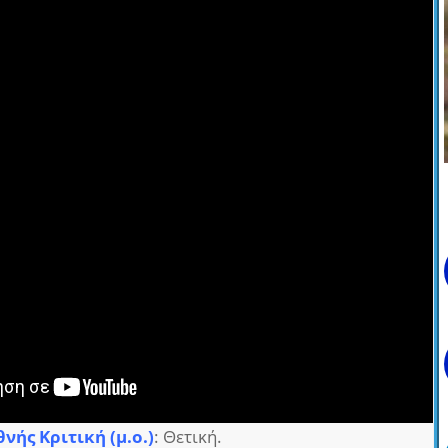
θνής Κριτική (μ.ο.)
: Θετική.