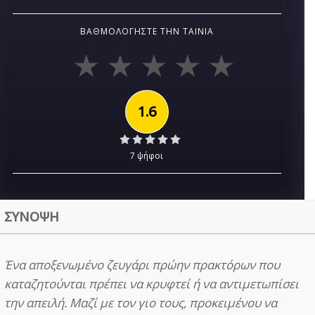
ΒΑΘΜΟΛΟΓΉΣΤΕ ΤΗΝ ΤΑΙΝΊΑ
1.6
7 ψήφοι
ΣΥΝΟΨΗ
Ένα αποξενωμένο ζευγάρι πρώην πρακτόρων που
καταζητούνται πρέπει να κρυφτεί ή να αντιμετωπίσει
την απειλή. Μαζί με τον γιο τους, προκειμένου να