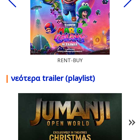
RENT-BUY
|
νεότερα trailer (playlist)
1
/
85