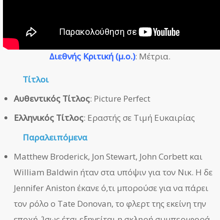
Διεθνής Κριτική (μ.ο.)
: Μέτρια.
Τίτλοι
Αυθεντικός Τίτλος
: Picture Perfect
Ελληνικός Τίτλος
: Εραστής σε Τιμή Ευκαιρίας
Παραλειπόμενα
Matthew Broderick, Jon Stewart, John Corbett και
William Baldwin ήταν στα υπόψιν για τον Νικ. Η δε
Jennifer Aniston έκανε ό,τι μπορούσε για να πάρει
τον ρόλο ο Tate Donovan, το φλερτ της εκείνη την
εποχή. Ίσως έτσι εξηγείται η σκληρή συμπεριφορά