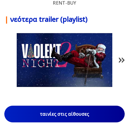
RENT-BUY
|
νεότερα trailer (playlist)
1
/
84
ταινίες στις αίθουσες