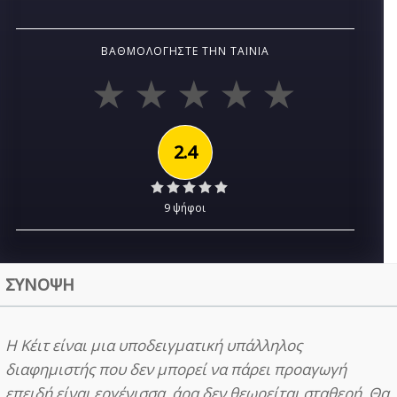
ΒΑΘΜΟΛΟΓΉΣΤΕ ΤΗΝ ΤΑΙΝΊΑ
2.4
9 ψήφοι
ΣΥΝΟΨΗ
Η Κέιτ είναι μια υποδειγματική υπάλληλος
διαφημιστής που δεν μπορεί να πάρει προαγωγή
επειδή είναι εργένισσα, άρα δεν θεωρείται σταθερή. Θα