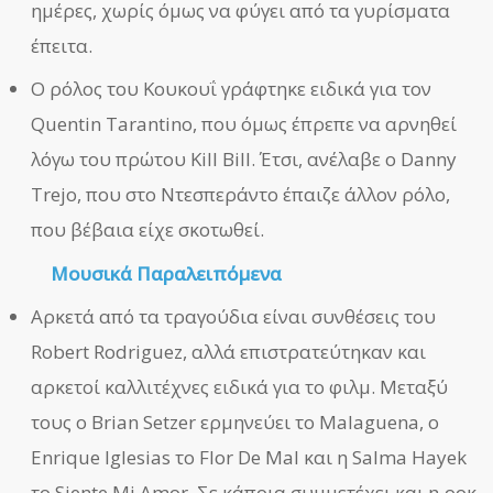
ημέρες, χωρίς όμως να φύγει από τα γυρίσματα
έπειτα.
Ο ρόλος του Κουκουΐ γράφτηκε ειδικά για τον
Quentin Tarantino, που όμως έπρεπε να αρνηθεί
λόγω του πρώτου Kill Bill. Έτσι, ανέλαβε ο Danny
Trejo, που στο Ντεσπεράντο έπαιζε άλλον ρόλο,
που βέβαια είχε σκοτωθεί.
Μουσικά Παραλειπόμενα
Αρκετά από τα τραγούδια είναι συνθέσεις του
Robert Rodriguez, αλλά επιστρατεύτηκαν και
αρκετοί καλλιτέχνες ειδικά για το φιλμ. Μεταξύ
τους ο Brian Setzer ερμηνεύει το Malaguena, ο
Enrique Iglesias το Flor De Mal και η Salma Hayek
το Siente Mi Amor. Σε κάποια συμμετέχει και η ροκ