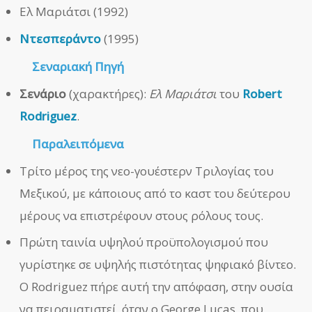
Ελ Μαριάτσι (1992)
Ντεσπεράντο
(1995)
Σεναριακή Πηγή
Σενάριο
(χαρακτήρες):
Ελ Μαριάτσι
του
Robert
Rodriguez
.
Παραλειπόμενα
Τρίτο μέρος της νεο-γουέστερν Τριλογίας του
Μεξικού, με κάποιους από το καστ του δεύτερου
μέρους να επιστρέφουν στους ρόλους τους.
Πρώτη ταινία υψηλού προϋπολογισμού που
γυρίστηκε σε υψηλής πιστότητας ψηφιακό βίντεο.
Ο Rodriguez πήρε αυτή την απόφαση, στην ουσία
να πειραματιστεί, όταν ο George Lucas, που