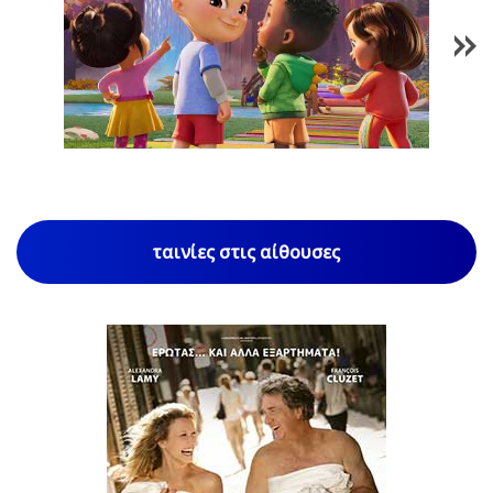
1
/
85
ταινίες στις αίθουσες