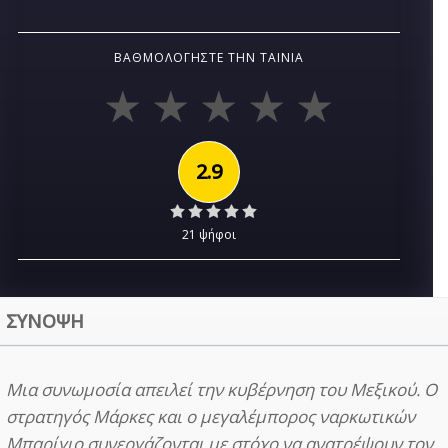
ΒΑΘΜΟΛΟΓΉΣΤΕ ΤΗΝ ΤΑΙΝΊΑ
2.9
21 ψήφοι
ΣΥΝΟΨΗ
Μια συνωμοσία απειλεί την κυβέρνηση του Μεξικού. Ο
στρατηγός Μάρκες και ο μεγαλέμπορος ναρκωτικών
Μπαρίγιο συνεργάζονται με στόχο να ανατρέψουν τον