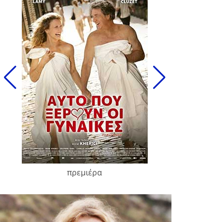
πρεμιέρα
François