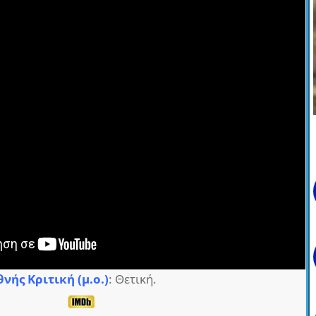
θνής Κριτική (μ.ο.)
: Θετική.