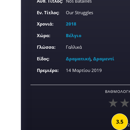
Αυθ. Τίτλος:
Nos Batailles
Εν. Τίτλος:
Our Struggles
Χρονιά:
2018
Χώρα:
Βέλγιο
Γλώσσα:
Γαλλικά
Είδος:
Δραματική
,
Δραμεντί
Πρεμιέρα:
14 Μαρτίου 2019
ΒΑΘΜΟΛΟΓΉ
3.5
2