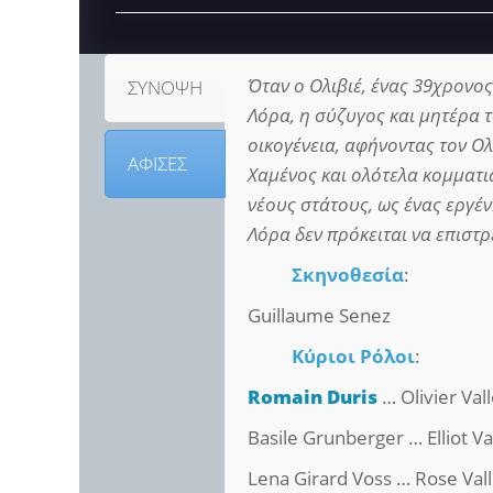
Όταν ο Ολιβιέ, ένας 39χρονος 
ΣΥΝΟΨΗ
Λόρα, η σύζυγος και μητέρα τ
οικογένεια, αφήνοντας τον Ο
ΑΦΙΣΕΣ
Χαμένος και ολότελα κομματια
νέους στάτους, ως ένας εργέν
Λόρα δεν πρόκειται να επιστρ
Σκηνοθεσία
:
Guillaume Senez
Κύριοι Ρόλοι
:
Romain Duris
… Olivier Vall
Basile Grunberger … Elliot Va
Lena Girard Voss … Rose Vall