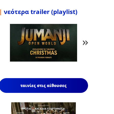
|
νεότερα trailer (playlist)
1
/
86
ταινίες στις αίθουσες