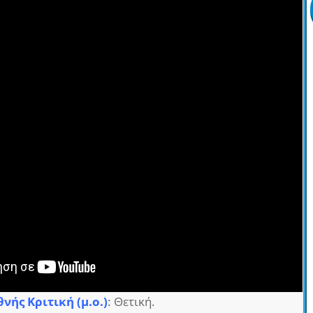
θνής Κριτική (μ.ο.)
: Θετική.