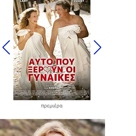
πρεμιέρα
François