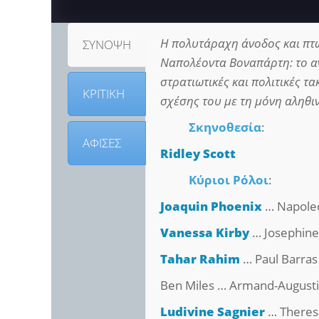
Η πολυτάραχη άνοδος και πτ
ΣΥΝΟΨΗ
Ναπολέοντα Βοναπάρτη: το αν
στρατιωτικές και πολιτικές τα
ΚΡΙΤΙΚΗ
σχέσης του με τη μόνη αληθι
Σκηνοθεσία
:
ΑΦΙΣΕΣ
Ridley Scott
Κύριοι Ρόλοι
:
Joaquin Phoenix
… Napole
Vanessa Kirby
… Josephine
Tahar Rahim
… Paul Barras
Ben Miles … Armand-Augusti
Ludivine Sagnier
… Theres