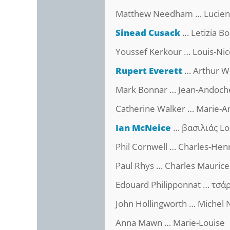
Matthew Needham … Lucien
Sinead Cusack
… Letizia B
Youssef Kerkour … Louis-Nic
Rupert Everett
… Arthur We
Mark Bonnar … Jean-Andoch
Catherine Walker … Marie-A
Ian McNeice
… βασιλιάς Lou
Phil Cornwell … Charles-Hen
Paul Rhys … Charles Maurice
Edouard Philipponnat … τσά
John Hollingworth … Michel 
Anna Mawn … Marie-Louise