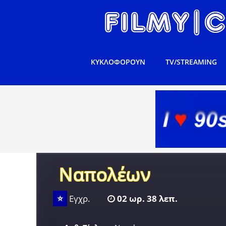
ΚΥΚΛΟΦΟΡΟΥΝ
TV/STREAMING
Ναπολέων
⭐
Εγχρ.
02 ωρ. 38 λεπ.