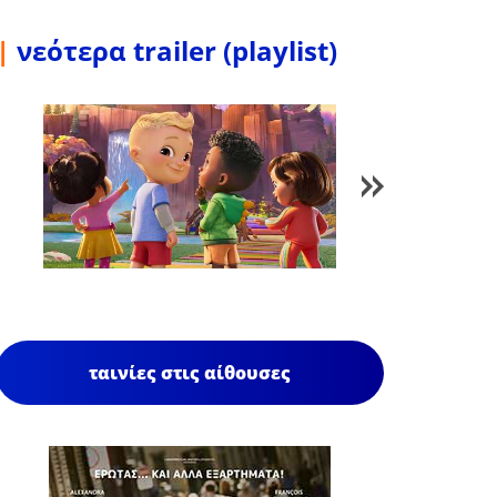
|
νεότερα trailer (playlist)
1
/
85
ταινίες στις αίθουσες