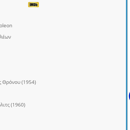
oleon
ολέων
ς Θρόνου (1954)
ιτς (1960)