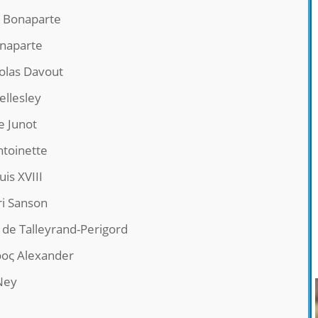
 Bonaparte
onaparte
olas Davout
llesley
e Junot
ntoinette
is XVIII
ri Sanson
 de Talleyrand-Perigord
ρος Alexander
Ney