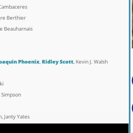
 Cambaceres
re Berthier
de Beauharnais
oaquin Phoenix
,
Ridley Scott
, Kevin J. Walsh
ki
re Simpson
, Janty Yates