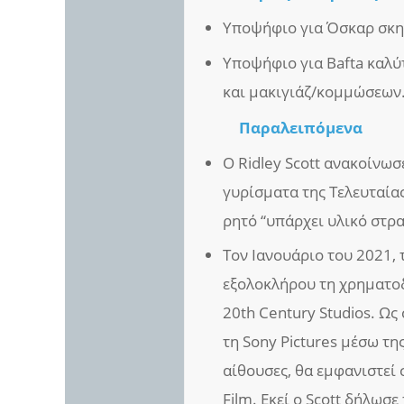
Υποψήφιο για Όσκαρ σκην
Υποψήφιο για Bafta καλύτ
και μακιγιάζ/κομμώσεων
Παραλειπόμενα
Ο Ridley Scott ανακοίνω
γυρίσματα της Τελευταίας
ρητό “υπάρχει υλικό στρα
Τον Ιανουάριο του 2021,
εξολοκλήρου τη χρηματοδ
20th Century Studios. Ως
τη Sony Pictures μέσω τη
αίθουσες, θα εμφανιστεί 
Film. Εκεί ο Scott δήλωσε