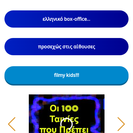
ελληνικό box-office...
προσεχώς στις αίθουσες
filmy kids!!!