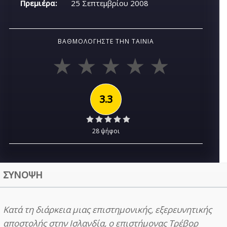
Πρεμιέρα:
25 Σεπτεμβρίου 2008
ΒΑΘΜΟΛΟΓΉΣΤΕ ΤΗΝ ΤΑΙΝΊΑ
3.3
28 ψήφοι
ΣΥΝΟΨΗ
Κατά τη διάρκεια μιας επιστημονικής, εξερευνητικής
αποστολής στην Ισλανδία, ο επιστήμονας Τρέβορ