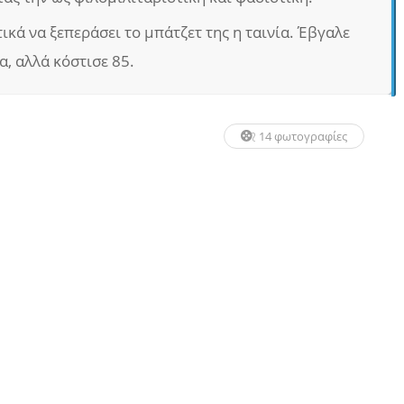
ικά να ξεπεράσει το μπάτζετ της η ταινία. Έβγαλε
, αλλά κόστισε 85.
14 φωτογραφίες