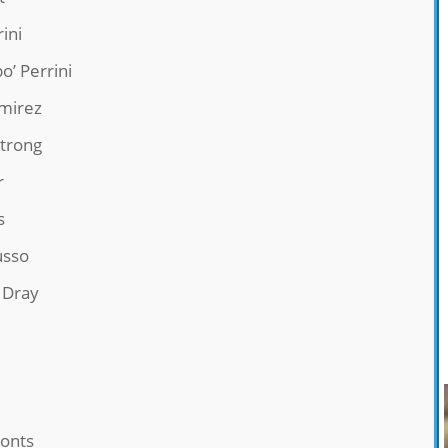
ini
o’ Perrini
amirez
trong
r
s
usso
 Dray
oonts