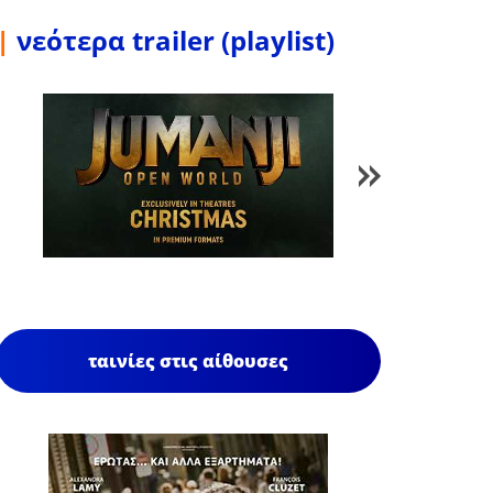
|
νεότερα trailer (playlist)
1
/
85
ταινίες στις αίθουσες