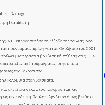
lateral Damage
σιμη Καταδίωξη
ης 9/11 επηρέασε τόσο την έξοδο της ταινίας, όσο
 Ήταν προγραμματισμένη για τον Οκτώβριο του 2001,
φανερώνει μια τεράστια βομβιστική επίθεση στις ΗΠΑ.
ροπειρατείας από τρομοκράτες, στην οποία
rgara ως τρομοκράτισσα.
την Κολομβία στα γυρίσματα.
και ακτιβιστής κατά του πολέμου Stan Goff
ή ως τεχνικός σύμβουλος. Αργότερα όμως βρέθηκε
ας την ως φιλομιλιταριστική και φασιστική.