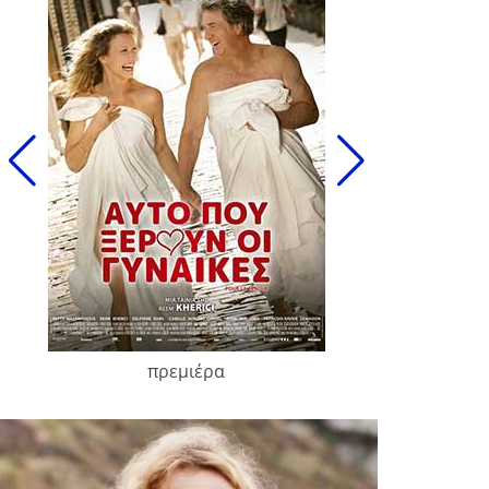
πρεμιέρα
François