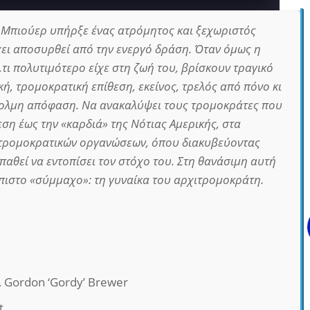
 Μπιούερ υπήρξε ένας ατρόμητος και ξεχωριστός
χει αποσυρθεί από την ενεργό δράση. Όταν όμως η
ό,τι πολυτιμότερο είχε στη ζωή του, βρίσκουν τραγικό
κή, τρομοκρατική επίθεση, εκείνος, τρελός από πόνο κι
άτολμη απόφαση. Να ανακαλύψει τους τρομοκράτες που
ση έως την «καρδιά» της Νότιας Αμερικής, στα
τρομοκρατικών οργανώσεων, όπου διακυβεύοντας
παθεί να εντοπίσει τον στόχο του. Στη θανάσιμη αυτή
λπιστο «σύμμαχο»: τη γυναίκα του αρχιτρομοκράτη.
 Gordon ‘Gordy’ Brewer
t