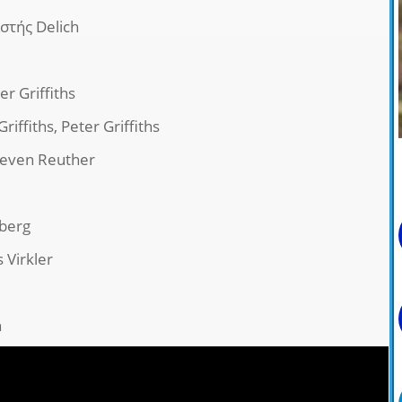
στής Delich
er Griffiths
iffiths, Peter Griffiths
teven Reuther
berg
 Virkler
n