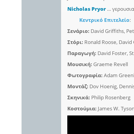
Nicholas Pryor
… γερουσια
Κεντρικό Επιτελείο
:
Σενάριο:
David Griffiths, Pet
Στόρι:
Ronald Roose, David Gr
Παραγωγή:
David Foster, S
Μουσική:
Graeme Revell
Φωτογραφία:
Adam Green
Μοντάζ:
Dov Hoenig, Dennis
Σκηνικά:
Philip Rosenberg
Κοστούμια:
James W. Tyso