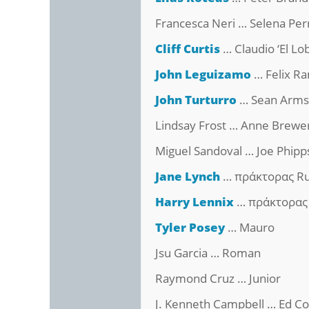
Francesca Neri … Selena Perr
Cliff Curtis
… Claudio ‘El Lob
John Leguizamo
… Felix R
John Turturro
… Sean Arms
Lindsay Frost … Anne Brewe
Miguel Sandoval … Joe Phipp
Jane Lynch
… πράκτορας R
Harry Lennix
… πράκτορας
Tyler Posey
… Mauro
Jsu Garcia … Roman
Raymond Cruz … Junior
J. Kenneth Campbell … Ed C