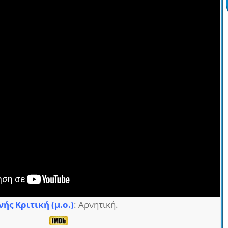
νής Κριτική (μ.ο.)
: Αρνητική.