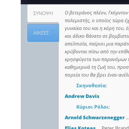
Ο βετεράνος πλέον, Γκόρντον
ΣΥΝΟΨΗ
πολεμιστής, ο οποίος τώρα έ
γυναίκα του και η κόρη του, 
ΑΦΙΣΕΣ
και άδικο θάνατο σε βομβιστι
απελπισία, παίρνει μια παρ
κρύβονται πίσω από την επίθε
κρησφύγετα των παρανόμων 
καθημερινά τη ζωή του, προσ
πορεία του θα βρει έναν ανέ
Σκηνοθεσία
:
Andrew Davis
Κύριοι Ρόλοι
:
Arnold Schwarzenegger
…
Elias Koteas
… Peter Brand