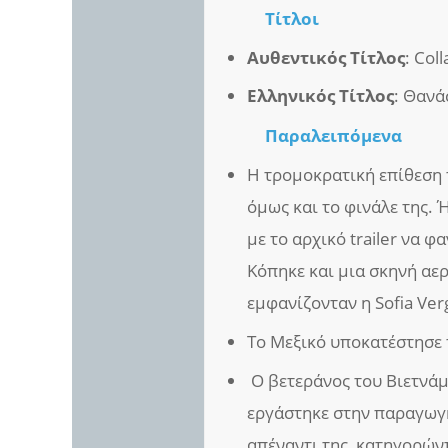
Τίτλοι
Αυθεντικός Τίτλος
: Col
Ελληνικός Τίτλος
: Θανά
Παραλειπόμενα
Η τρομοκρατική επίθεση τ
όμως και το φινάλε της.
με το αρχικό trailer να 
Κόπηκε και μια σκηνή αε
εμφανίζονταν η Sofia Ve
Το Μεξικό υποκατέστησε 
Ο βετεράνος του Βιετνάμ 
εργάστηκε στην παραγωγ
απέναντι της, κατηγορώντ