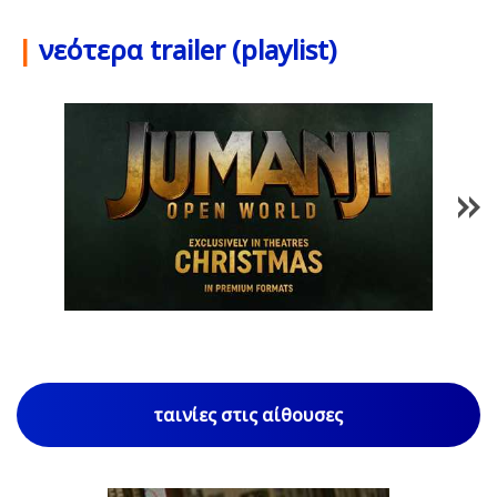
|
νεότερα trailer (playlist)
1
/
85
ταινίες στις αίθουσες