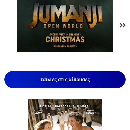
1
/
85
ταινίες στις αίθουσες