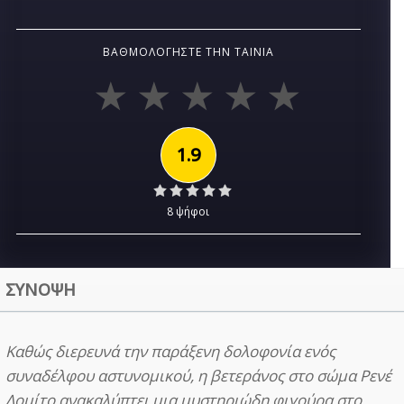
ΒΑΘΜΟΛΟΓΉΣΤΕ ΤΗΝ ΤΑΙΝΊΑ
1.9
8 ψήφοι
ΣΥΝΟΨΗ
Καθώς διερευνά την παράξενη δολοφονία ενός
συναδέλφου αστυνομικού, η βετεράνος στο σώμα Ρενέ
Λομίτο ανακαλύπτει μια μυστηριώδη φιγούρα στο