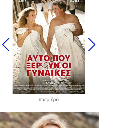
πρεμιέρα
François