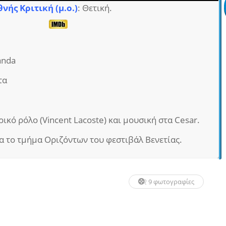
θνής Κριτική (μ.ο.)
: Θετική.
anda
τα
κό ρόλο (Vincent Lacoste) και μουσική στα Cesar.
ια το τμήμα Οριζόντων του φεστιβάλ Βενετίας.
9 φωτογραφίες