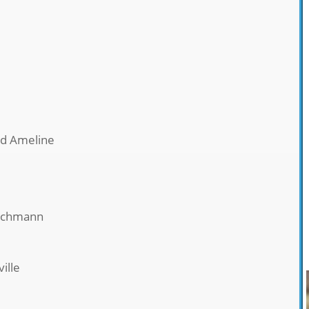
ud Ameline
uchmann
ille