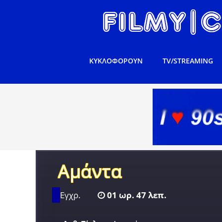
ΚΥΚΛΟΦΟΡΟΥΝ
TV/STREAMING
Αμάντα
Εγχρ.
01 ωρ. 47 λεπ.