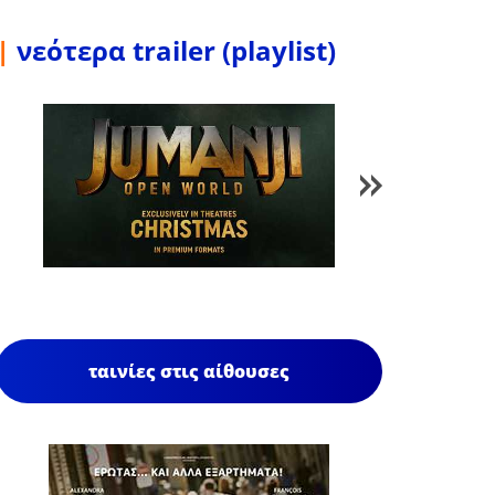
|
νεότερα trailer (playlist)
1
/
85
ταινίες στις αίθουσες