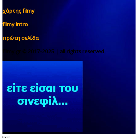
χάρτης filmy
filmy intro
πρώτη σελίδα
filmy.gr © 2017-2025 | all rights reserved