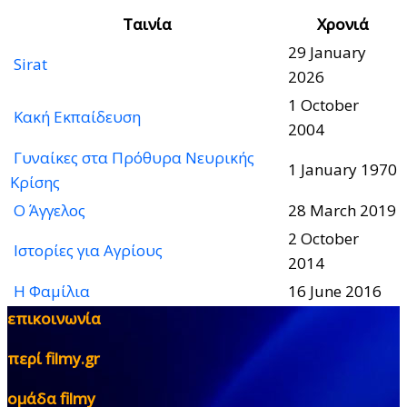
Ταινία
Χρονιά
29 January
Sirat
2026
1 October
Κακή Εκπαίδευση
2004
Γυναίκες στα Πρόθυρα Νευρικής
1 January 1970
Κρίσης
Ο Άγγελος
28 March 2019
2 October
Ιστορίες για Αγρίους
2014
Η Φαμίλια
16 June 2016
επικοινωνία
περί filmy.gr
ομάδα filmy