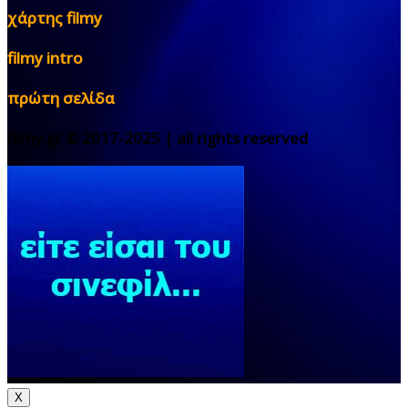
χάρτης filmy
filmy intro
πρώτη σελίδα
filmy.gr © 2017-2025 | all rights reserved
X