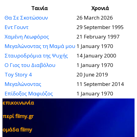
Ταινία
Χρονιά
Θα Σε Σκοτώσουν
26 March 2026
Εντ Γουντ
29 September 1995
Χαμένη Λεωφόρος
21 February 1997
Μεγαλώνοντας τη Μαμά μου
1 January 1970
Σταυροδρόμια της Ψυχής
14 January 2000
Ο Γιος του Διαβόλου
1 January 1970
Toy Story 4
20 June 2019
Μεγαλώνοντας
11 September 2014
Επίδοξος Μαφιόζος
1 January 1970
επικοινωνία
περί filmy.gr
ομάδα filmy