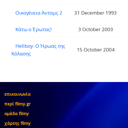
Οικογένεια Άνταμς 2
31 December 1993
Κάτω ο Έρωτας!
3 October 2003
Hellboy: Ο Ήρωας της
15 October 2004
Κόλασης
επικοινωνία
περί filmy.gr
ομάδα filmy
χάρτης filmy