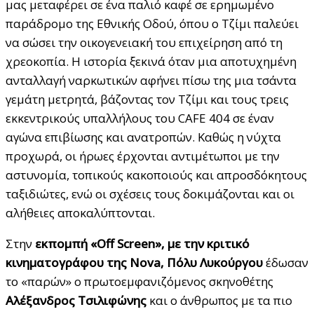
μας μεταφέρει σε ένα παλιό καφέ σε ερημωμένο
παράδρομο της Εθνικής Οδού, όπου ο Τζίμι παλεύει
να σώσει την οικογενειακή του επιχείρηση από τη
χρεοκοπία. Η ιστορία ξεκινά όταν μια αποτυχημένη
ανταλλαγή ναρκωτικών αφήνει πίσω της μια τσάντα
γεμάτη μετρητά, βάζοντας τον Τζίμι και τους τρεις
εκκεντρικούς υπαλλήλους του CAFE 404 σε έναν
αγώνα επιβίωσης και ανατροπών. Καθώς η νύχτα
προχωρά, οι ήρωες έρχονται αντιμέτωποι με την
αστυνομία, τοπικούς κακοποιούς και απροσδόκητους
ταξιδιώτες, ενώ οι σχέσεις τους δοκιμάζονται και οι
αλήθειες αποκαλύπτονται.
Στην
εκπομπή «Off Screen», με την κριτικό
κινηματογράφου της
Nova
, Πόλυ Λυκούργου
έδωσαν
το «παρών» o πρωτοεμφανιζόμενος σκηνοθέτης
Αλέξανδρος Τσιλιφώνης
και ο άνθρωπος με τα πιο