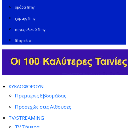
ομάδα filmy
χάρτης filmy
πηγές υλικού filmy
filmy intro
ΚΥΚΛΟΦΟΡΟΥΝ
Πρεμιέρες Εβδομάδας
Προσεχώς στις Αίθουσες
TV/STREAMING
TV Σήμερα