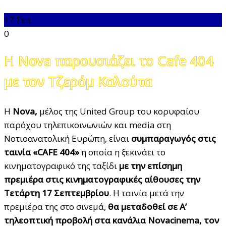
17
Σεπ
0
Η Nova παρουσιάζει το Cafe 404
με τον Τζερόμ Καλούτα
Η
Nova
,
μέλος της United Group του κορυφαίου
παρόχου τηλεπικοινωνιών και media στη
Νοτιοανατολική Ευρώπη, είναι
συμπαραγωγός στις
ταινία «
CAFE
404»
η οποία η ξεκινάει το
κινηματογραφικό της ταξίδι
με την επίσημη
πρεμιέρα στις κινηματογραφικές αίθουσες την
Τετάρτη 17 Σεπτεμβρίου
. Η ταινία μετά την
πρεμιέρα της στο σινεμά,
θα μεταδοθεί σε Α’
τηλεοπτική προβολή στα κανάλια
Novacinema
, τον