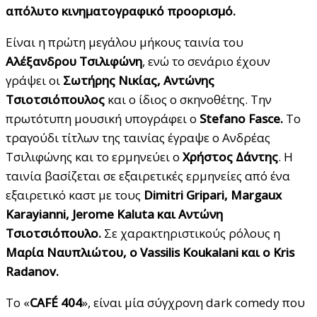
απόλυτο κινηματογραφικό προορισμό.
Είναι η πρώτη μεγάλου μήκους ταινία του
Αλέξανδρου Τσιλιφώνη
, ενώ το σενάριο έχουν
γράψει οι
Σωτήρης Νικίας, Αντώνης
Τσιοτσιόπουλος
και ο ίδιος ο σκηνοθέτης. Την
πρωτότυπη μουσική υπογράφει ο
Stefano Fasce.
Το
τραγούδι τίτλων της ταινίας έγραψε ο Ανδρέας
Τσιλιφώνης και το ερμηνεύει ο
Χρήστος Δάντης
. Η
ταινία βασίζεται σε εξαιρετικές ερμηνείες από ένα
εξαιρετικό καστ με τους
Dimitri Gripari, Margaux
Karayianni,
Jerome
Kaluta και Αντώνη
Τσιοτσιόπουλο.
Σε χαρακτηριστικούς ρόλους η
Μαρία Ναυπλιώτου, ο Vassilis Koukalani και ο Kris
Radanov.
Το «
CAF
É 404
», είναι μία σύγχρονη dark comedy που