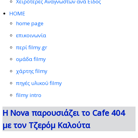
Χειρότερες Αναγνωστών ανά Είδος
HOME
home page
επικοινωνία
περί filmy.gr
ομάδα filmy
χάρτης filmy
πηγές υλικού filmy
filmy intro
Η Nova παρουσιάζει το Cafe 404
με τον Τζερόμ Καλούτα