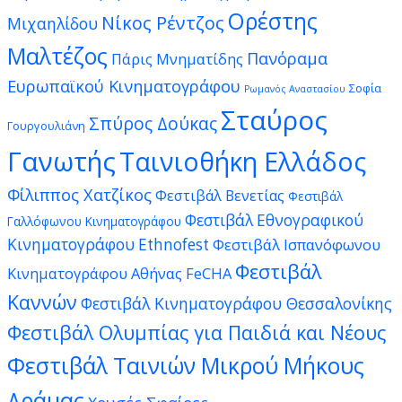
Ορέστης
Νίκος Ρέντζος
Μιχαηλίδου
Μαλτέζος
Πανόραμα
Πάρις Μνηματίδης
Ευρωπαϊκού Κινηματογράφου
Σοφία
Ρωμανός Αναστασίου
Σταύρος
Σπύρος Δούκας
Γουργουλιάνη
Γανωτής
Ταινιοθήκη Ελλάδος
Φίλιππος Χατζίκος
Φεστιβάλ Βενετίας
Φεστιβάλ
Φεστιβάλ Εθνογραφικού
Γαλλόφωνου Κινηματογράφου
Κινηματογράφου Ethnofest
Φεστιβάλ Ισπανόφωνου
Φεστιβάλ
Κινηματογράφου Αθήνας FeCHA
Καννών
Φεστιβάλ Κινηματογράφου Θεσσαλονίκης
Φεστιβάλ Ολυμπίας για Παιδιά και Νέους
Φεστιβάλ Ταινιών Μικρού Μήκους
Δράμας