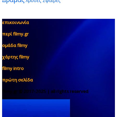
Χρυσές Σφαίρες
επικοινωνία
περί filmy.gr
ομάδα filmy
χάρτης filmy
filmy intro
πρώτη σελίδα
filmy.gr © 2017-2025 | all rights reserved