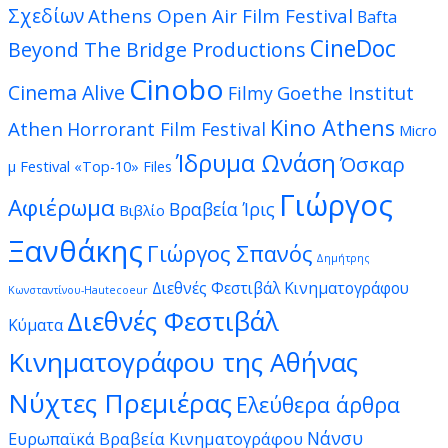
Σχεδίων
Athens Open Air Film Festival
Bafta
CineDoc
Beyond The Bridge Productions
Cinobo
Cinema Alive
Goethe Institut
Filmy
Kino Athens
Athen
Horrorant Film Festival
Micro
Ίδρυμα Ωνάση
Όσκαρ
μ Festival
«Top-10» Files
Γιώργος
Αφιέρωμα
Βραβεία Ίρις
Βιβλίο
Ξανθάκης
Γιώργος Σπανός
Δημήτρης
Διεθνές Φεστιβάλ Κινηματογράφου
Κωνσταντίνου-Hautecoeur
Διεθνές Φεστιβάλ
Κύματα
Κινηματογράφου της Αθήνας
Νύχτες Πρεμιέρας
Ελεύθερα άρθρα
Νάνσυ
Ευρωπαϊκά Βραβεία Κινηματογράφου