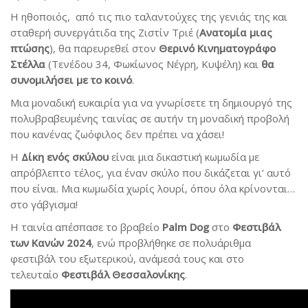
Η ηθοποιός, από τις πιο ταλαντούχες της γενιάς της και
σταθερή συνεργάτιδα της Ζιστίν Τριέ (
Ανατομία μιας
πτώσης
), θα παρευρεθεί στον
Θερινό Κινηματογράφο
Στέλλα
(Τενέδου 34, Φωκίωνος Νέγρη, Κυψέλη) και
θα
συνομιλήσει με το κοινό
.
Μια μοναδική ευκαιρία για να γνωρίσετε τη δημιουργό της
πολυβραβευμένης ταινίας σε αυτήν τη μοναδική προβολή
που κανένας ζωόφιλος δεν πρέπει να χάσει!
Η
Δίκη ενός σκύλου
είναι μια δικαστική κωμωδία με
απρόβλεπτο τέλος, για έναν σκύλο που δικάζεται γι’ αυτό
που είναι. Μια κωμωδία χωρίς λουρί, όπου όλα κρίνονται…
στο γάβγισμα!
Η ταινία απέσπασε το βραβείο
Palm Dog
στο
Φεστιβάλ
των Κανών 2024
, ενώ προβλήθηκε σε πολυάριθμα
φεστιβάλ του εξωτερικού, ανάμεσά τους και στο
τελευταίο
Φεστιβάλ Θεσσαλονίκης
.