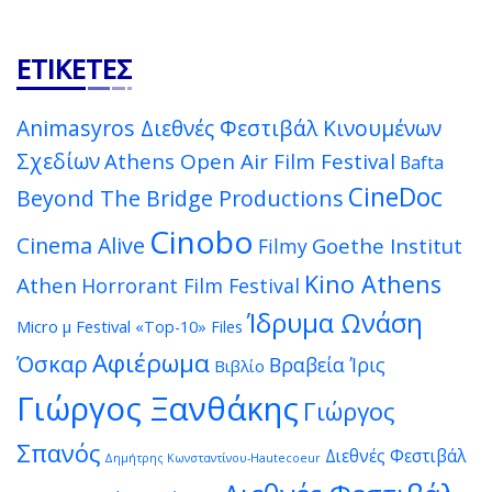
ΕΤΙΚΈΤΕΣ
Animasyros Διεθνές Φεστιβάλ Κινουμένων
Σχεδίων
Athens Open Air Film Festival
Bafta
CineDoc
Beyond The Bridge Productions
Cinobo
Cinema Alive
Goethe Institut
Filmy
Kino Athens
Athen
Horrorant Film Festival
Ίδρυμα Ωνάση
Micro μ Festival
«Top-10» Files
Αφιέρωμα
Όσκαρ
Βραβεία Ίρις
Βιβλίο
Γιώργος Ξανθάκης
Γιώργος
Σπανός
Διεθνές Φεστιβάλ
Δημήτρης Κωνσταντίνου-Hautecoeur