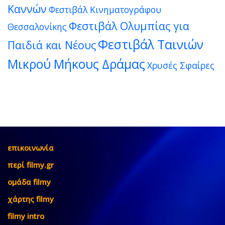
Καννών
Φεστιβάλ Κινηματογράφου
Φεστιβάλ Ολυμπίας για
Θεσσαλονίκης
Φεστιβάλ Ταινιών
Παιδιά και Νέους
Μικρού Μήκους Δράμας
Χρυσές Σφαίρες
επικοινωνία
περί filmy.gr
ομάδα filmy
χάρτης filmy
filmy intro