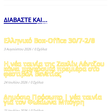
ΔΙΑΒΑΣΤΕ ΚΑΙ...
Ελληνικό Box-Office 30/7-2/8
3 Αυγούστου 2026
/
0 Σχόλια
Η νέα ταινία της Ζακλίν Λέντζου
κάνει παγκόσμια πρεμιέρα στο
φεστιβάλ Βενετίας
24 Ιουλίου 2026
/
0 Σχόλια
Δημόσιο Πρόσωπο | νέα ταινία
για τον Φωκίωνα Μπόγρη
21 Ιουλίου 2026
/
0 Σχόλια