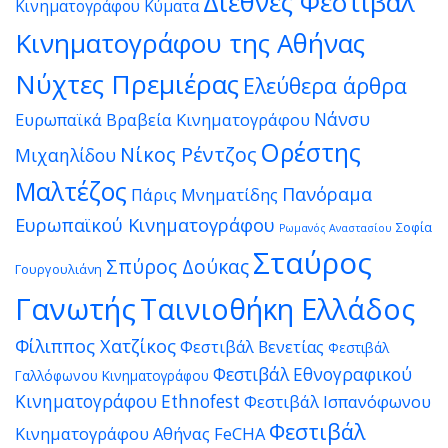
Διεθνές Φεστιβάλ
Κινηματογράφου Κύματα
Κινηματογράφου της Αθήνας
Νύχτες Πρεμιέρας
Ελεύθερα άρθρα
Νάνσυ
Ευρωπαϊκά Βραβεία Κινηματογράφου
Ορέστης
Νίκος Ρέντζος
Μιχαηλίδου
Μαλτέζος
Πανόραμα
Πάρις Μνηματίδης
Ευρωπαϊκού Κινηματογράφου
Σοφία
Ρωμανός Αναστασίου
Σταύρος
Σπύρος Δούκας
Γουργουλιάνη
Γανωτής
Ταινιοθήκη Ελλάδος
Φίλιππος Χατζίκος
Φεστιβάλ Βενετίας
Φεστιβάλ
Φεστιβάλ Εθνογραφικού
Γαλλόφωνου Κινηματογράφου
Κινηματογράφου Ethnofest
Φεστιβάλ Ισπανόφωνου
Φεστιβάλ
Κινηματογράφου Αθήνας FeCHA