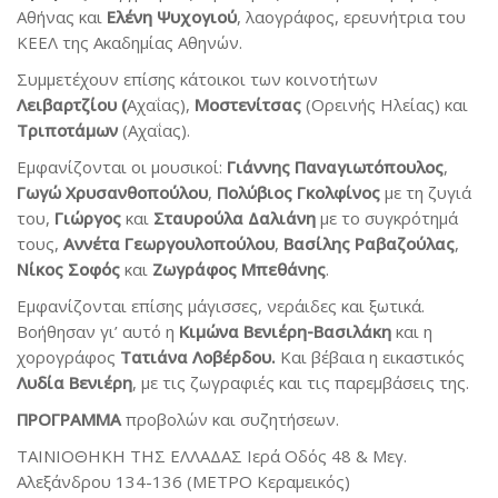
Αθήνας και
Ελένη Ψυχογιού
, λαογράφος, ερευνήτρια του
ΚΕΕΛ της Ακαδημίας Αθηνών.
Συμμετέχουν επίσης κάτοικοι των κοινοτήτων
Λειβαρτζίου (
Αχαΐας),
Μοστενίτσας
(Ορεινής Ηλείας) και
Τριποτάμων
(Αχαΐας).
Εμφανίζονται οι μουσικοί:
Γιάννης Παναγιωτόπουλος
,
Γωγώ Χρυσανθοπούλου
,
Πολύβιος Γκολφίνος
με τη ζυγιά
του,
Γιώργος
και
Σταυρούλα Δαλιάνη
με το συγκρότημά
τους,
Αννέτα Γεωργουλοπούλου
,
Βασίλης Ραβαζούλας
,
Νίκος Σοφός
και
Ζωγράφος Μπεθάνης
.
Εμφανίζονται επίσης μάγισσες, νεράιδες και ξωτικά.
Βοήθησαν γι’ αυτό η
Κιμώνα Βενιέρη-Βασιλάκη
και η
χορογράφος
Τατιάνα Λοβέρδου.
Και βέβαια η εικαστικός
Λυδία Βενιέρη
, με τις ζωγραφιές και τις παρεμβάσεις της.
ΠΡΟΓΡΑΜΜΑ
προβολών και συζητήσεων.
ΤΑΙΝΙΟΘΗΚΗ ΤΗΣ ΕΛΛΑΔΑΣ Ιερά Οδός 48 & Μεγ.
Αλεξάνδρου 134-136 (ΜΕΤΡΟ Κεραμεικός)