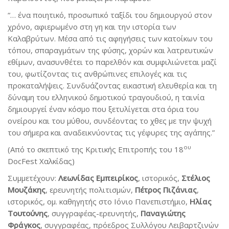
“… ένα ποιητικό, προσωπικό ταξίδι του δημιουργού στον
χρόνο, αφιερωμένο στη γη και την ιστορία των
Καλαβρύτων. Μέσα από τις αφηγήσεις των κατοίκων του
τόπου, σπαραγμάτων της φύσης, χορών και λατρευτικών
εθίμων, ανασυνθέτει το παρελθόν και συμφιλιώνεται μαζί
του, φωτίζοντας τις ανθρώπινες επιλογές και τις
προκαταλήψεις. Συνδυάζοντας εικαστική ελευθερία και τη
δύναμη του ελληνικού δημοτικού τραγουδιού, η ταινία
δημιουργεί έναν κόσμο που ξετυλίγεται στα όρια του
ονείρου και του μύθου, συνδέοντας το χθες με την ψυχή
του σήμερα και αναδεικνύοντας τις γέφυρες της αγάπης.”
ου
(Από το σκεπτικό της Κριτικής Επιτροπής του 18
DocFest Χαλκίδας)
Συμμετέχουν:
Λεωνίδας Εμπειρίκος
, ιστορικός,
Στέλιος
Μουζάκης
, ερευνητής πολιτισμών,
Πέτρος Πιζάνιας
,
ιστορικός, ομ. καθηγητής στο Ιόνιο Πανεπιστήμιο,
Ηλίας
Τουτούνης
, συγγραφέας-ερευνητής,
Παναγιώτης
Φράγκος
, συγγραφέας, πρόεδρος Συλλόγου Λειβαρτζινών