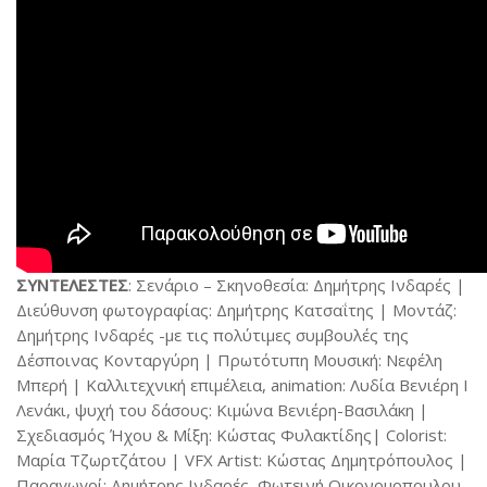
ΣΥΝΤΕΛΕΣΤΕΣ
: Σενάριο – Σκηνοθεσία: Δημήτρης Ινδαρές |
Διεύθυνση φωτογραφίας: Δημήτρης Κατσαΐτης | Μοντάζ:
Δημήτρης Ινδαρές -με τις πολύτιμες συμβουλές της
Δέσποινας Κονταργύρη | Πρωτότυπη Μουσική: Νεφέλη
Μπερή | Καλλιτεχνική επιμέλεια, animation: Λυδία Βενιέρη Ι
Λενάκι, ψυχή του δάσους: Κιμώνα Βενιέρη-Βασιλάκη |
Σχεδιασμός Ήχου & Μίξη: Κώστας Φυλακτίδης| Colorist:
Μαρία Τζωρτζάτου | VFX Artist: Κώστας Δημητρόπουλος |
Παραγωγοί: Δημήτρης Ινδαρές, Φωτεινή Οικονομοπουλου,