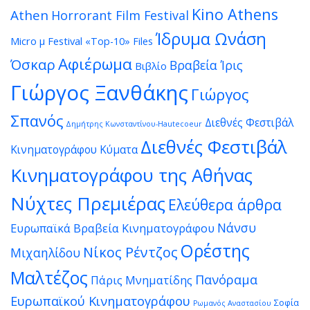
Kino Athens
Athen
Horrorant Film Festival
Ίδρυμα Ωνάση
Micro μ Festival
«Top-10» Files
Αφιέρωμα
Όσκαρ
Βραβεία Ίρις
Βιβλίο
Γιώργος Ξανθάκης
Γιώργος
Σπανός
Διεθνές Φεστιβάλ
Δημήτρης Κωνσταντίνου-Hautecoeur
Διεθνές Φεστιβάλ
Κινηματογράφου Κύματα
Κινηματογράφου της Αθήνας
Νύχτες Πρεμιέρας
Ελεύθερα άρθρα
Νάνσυ
Ευρωπαϊκά Βραβεία Κινηματογράφου
Ορέστης
Νίκος Ρέντζος
Μιχαηλίδου
Μαλτέζος
Πανόραμα
Πάρις Μνηματίδης
Ευρωπαϊκού Κινηματογράφου
Σοφία
Ρωμανός Αναστασίου