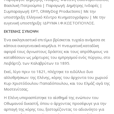
Βασιλική Πατρούμπα | Παραγωγή: Δημήτρης Ινδαρές |
Συμπαραγωγή: ΕΡΤ, ΟhMyDog Productions| Με την
υποστήριξη: Ελληνικό Κέντρο Κινηματογράφου | Με την
ευγενική υποστήριξη: ΙΔΡΥΜΑ Ι.Φ.ΚΩΣΤΟΠΟΥΛΟΣ.
ΕΚΤΕΝΗΣ ΣΥΝΟΨΗ
Ένα εκκλησιαστικό́ επιτίμιο βρίσκεται τυχαία ανάμεσα σε
κάποια οικογενειακά κειμήλια. Η πνευματική́ καταδίκη
αφορά́ τους άγνωστους δράστες και τους απρόθυμους να
καταθέσουν ως μάρτυρες του εμπρησμού́ ενός πύργου, στο
Λειβάρτζι των Καλαβρύτων το 1895.
Εκεί, λίγο πριν το 1821, πλέχτηκε το ειδύλλιο δυο
αλλοθρήσκων: της Ελένης, κόρης του άρχοντα του χωριού́
Κυρ-Χριστόδουλου Παπαδόπουλου, και του Ελμάζ-αγά της
Μοστενίτσας.
Η Ελένη υπερασπίστηκε το αίσθημά́ της ενώπιον του
Οθωμανού́ δικαστή́, όπου ο άρχοντας προσέφυγε για την
αρπαγή της κόρης του, ξεστομίζοντας το αδιανόητο για