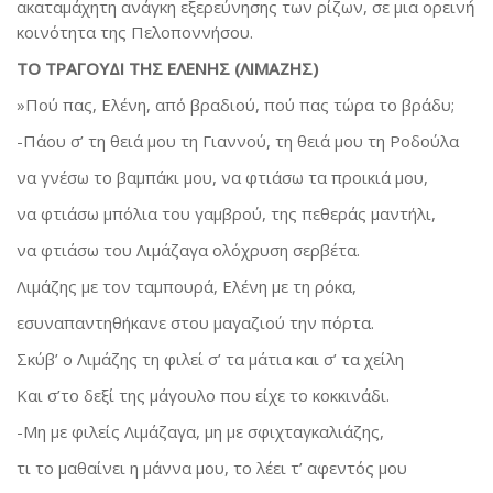
ακαταμάχητη ανάγκη εξερεύνησης των ρίζων, σε μια ορεινή́
κοινότητα της Πελοποννήσου.
ΤΟ ΤΡΑΓΟΥΔΙ ΤΗΣ ΕΛΕΝΗΣ (ΛΙΜΑΖΗΣ)
»Πού πας, Ελένη, από βραδιού, πού πας τώρα το βράδυ;
-Πάου σ’ τη θειά μου τη Γιαννού, τη θειά μου τη Ροδούλα
να γνέσω το βαμπάκι μου, να φτιάσω τα προικιά μου,
να φτιάσω μπόλια του γαμβρού, της πεθεράς μαντήλι,
να φτιάσω του Λιμάζαγα ολόχρυση σερβέτα.
Λιμάζης με τον ταμπουρά, Ελένη με τη ρόκα,
εσυναπαντηθήκανε στου μαγαζιού την πόρτα.
Σκύβ’ ο Λιμάζης τη φιλεί σ’ τα μάτια και σ’ τα χείλη
Και σ’το δεξί της μάγουλο που είχε το κοκκινάδι.
-Μη με φιλείς Λιμάζαγα, μη με σφιχταγκαλιάζης,
τι το μαθαίνει η μάννα μου, το λέει τ’ αφεντός μου