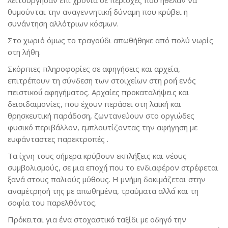
θυμούνται την αναγεννητική́ δύναμη που κρύβει η
συνάντηση αλλότριων κόσμων.
Στο χωριό όμως το τραγούδι απωθήθηκε από πολύ νωρίς
στη λήθη.
Σκόρπιες πληροφορίες σε αφηγήσεις και αρχεία,
επιτρέπουν τη σύνδεση των στοιχείων στη ροή́ ενός
πειστικού́ αφηγήματος. Αρχαίες προκαταλήψεις και
δεισιδαιμονίες, που έχουν περάσει στη λαϊκή και
θρησκευτική παράδοση, ζωντανεύουν στο οργιώδες
φυσικό περιβάλλον, εμπλουτίζοντας την αφήγηση με
ευφάνταστες παρεκτροπές .
Τα ίχνη τους σήμερα κρύβουν εκπλήξεις και νέους
συμβολισμούς, σε μια εποχή́ που το ενδιαφέρον στρέφεται
ξανά στους παλιούς μύθους. Η μνήμη δοκιμάζεται στην
αναμέτρησή της με απωθημένα, τραύματα αλλά́ και τη
σοφία του παρελθόντος.
Πρόκειται για ένα στοχαστικό́ ταξίδι με οδηγό́ την