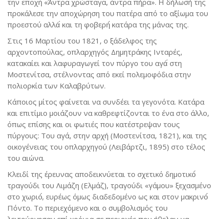
την εποχή́ «Άντρα χρώσταγα, άντρα πήρα». Η δήλωσή της
προκάλεσε την αποχώρηση του πατέρα από το αξίωμα του
προεστού αλλά́ και τη φοβερή́ κατάρα της μάνας της.
Στις 16 Μαρτίου του 1821, ο ξάδελφος της
αρχοντοπούλας, οπλαρχηγός Δημητράκης Ινταρές,
κατακαίει και λαφυραγωγεί τον πύργο του αγά́ στη
Μοστενίτσα, στέλνοντας από εκεί πολεμοφόδια στην
πολιορκία των Καλαβρύτων.
Κάποιος μίτος φαίνεται να συνδέει τα γεγονότα. Κατάρα
και επιτίμιο μοιάζουν να καθρεφτίζονται το ένα στο άλλο,
όπως επίσης και οι φωτιές που κατέστρεψαν τους
πύργους: Του αγά, στην αρχή (Μοστενίτσα, 1821), και της
οικογένειας του οπλαρχηγού (Λειβάρτζι, 1895) στο τέλος
του αιώνα.
Κλειδί της έρευνας αποδεικνύεται το σχετικό δημοτικό́
τραγούδι του Λιμάζη (Ελμάζ), τραγούδι «γάμου» ξεχασμένο
στο χωριό́, ευρέως όμως διαδεδομένο ως και στον μακρινό́
Πόντο. Το περιεχόμενο και ο συμβολισμός του
λειτούργησαν επί χρόνια σε περιοχές που ήθελαν να