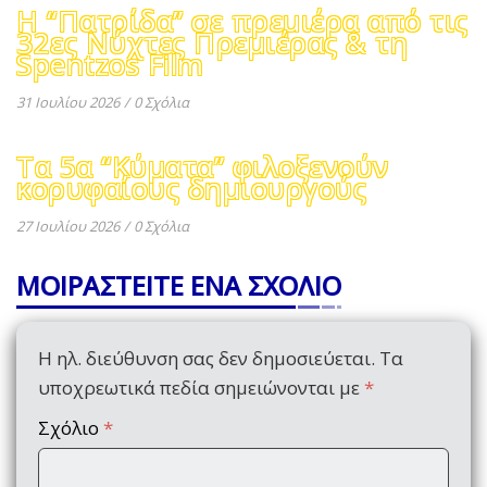
Η “Πατρίδα” σε πρεμιέρα από τις
32ες Νύχτες Πρεμιέρας & τη
Spentzos Film
31 Ιουλίου 2026
/
0 Σχόλια
Τα 5α “Κύματα” φιλοξενούν
κορυφαίους δημιουργούς
27 Ιουλίου 2026
/
0 Σχόλια
ΜΟΙΡΑΣΤΕΙΤΕ ΕΝΑ ΣΧΟΛΙΟ
Η ηλ. διεύθυνση σας δεν δημοσιεύεται.
Τα
υποχρεωτικά πεδία σημειώνονται με
*
Σχόλιο
*