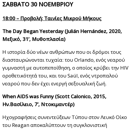
ΣΑΒΒΑΤΟ 30 ΝΟΕΜΒΡΙΟΥ
18:00 – Προβολή: Ταινίες Μικρού Μήκους
The Day Began Yesterday (Julián Hernández, 2020,
Μεξικό
, 31’,
Μυθοπλασία
)
Η ιστορία δύο νέων ανθρώπων που οι δρόμοι τους
διασταυρώνονται τυχαία: του Orlando, ενός νεαρού
γυμναστή με αυτοπεποίθηση, ο οποίος κρύβει την HIV
οροθετικότητά του, και του Saúl, ενός ντροπαλού
νεαρού που δεν έχει ενεργή σεξουαλική ζωή.
When AIDS was Funny (Scott Calonico, 2015,
Ην
.
Βασίλειο
, 7’,
Ντοκιμαντέρ
)
Ηχογραφήσεις συνεντεύξεων Τύπου στον Λευκό Οίκο
του Reagan αποκαλύπτουν τη συγκλονιστική