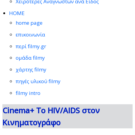
Χειρότερες Αναγνωστών ανά Είδος
HOME
home page
επικοινωνία
περί filmy.gr
ομάδα filmy
χάρτης filmy
πηγές υλικού filmy
filmy intro
Cinema+ Το HIV/AIDS στον
Κινηματογράφο