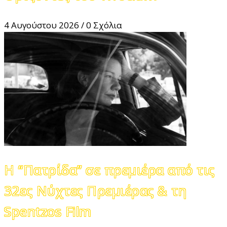
4 Αυγούστου 2026
/
0 Σχόλια
Η “Πατρίδα” σε πρεμιέρα από τις
32ες Νύχτες Πρεμιέρας & τη
Spentzos Film