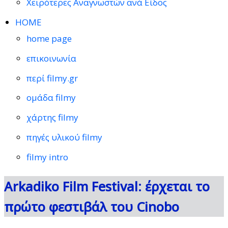
Χειρότερες Αναγνωστών ανά Είδος
HOME
home page
επικοινωνία
περί filmy.gr
ομάδα filmy
χάρτης filmy
πηγές υλικού filmy
filmy intro
Arkadiko Film Festival: έρχεται το
πρώτο φεστιβάλ του Cinobo