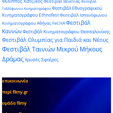
Φίλιππος Χατζίκος
Φεστιβάλ Βενετίας
Φεστιβάλ
Φεστιβάλ Εθνογραφικού
Γαλλόφωνου Κινηματογράφου
Κινηματογράφου Ethnofest
Φεστιβάλ Ισπανόφωνου
Φεστιβάλ
Κινηματογράφου Αθήνας FeCHA
Καννών
Φεστιβάλ Κινηματογράφου Θεσσαλονίκης
Φεστιβάλ Ολυμπίας για Παιδιά και Νέους
Φεστιβάλ Ταινιών Μικρού Μήκους
Δράμας
Χρυσές Σφαίρες
επικοινωνία
περί filmy.gr
ομάδα filmy