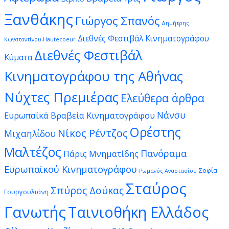
Ξανθάκης
Γιώργος Σπανός
Δημήτρης
Διεθνές Φεστιβάλ Κινηματογράφου
Κωνσταντίνου-Hautecoeur
Διεθνές Φεστιβάλ
Κύματα
Κινηματογράφου της Αθήνας
Νύχτες Πρεμιέρας
Ελεύθερα άρθρα
Νάνσυ
Ευρωπαϊκά Βραβεία Κινηματογράφου
Ορέστης
Νίκος Ρέντζος
Μιχαηλίδου
Μαλτέζος
Πανόραμα
Πάρις Μνηματίδης
Ευρωπαϊκού Κινηματογράφου
Σοφία
Ρωμανός Αναστασίου
Σταύρος
Σπύρος Δούκας
Γουργουλιάνη
Γανωτής
Ταινιοθήκη Ελλάδος