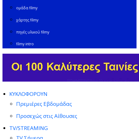
ομάδα filmy
χάρτης filmy
πηγές υλικού filmy
filmy intro
ΚΥΚΛΟΦΟΡΟΥΝ
Πρεμιέρες Εβδομάδας
Προσεχώς στις Αίθουσες
TV/STREAMING
TV Σήμερα