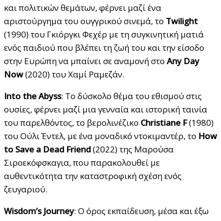
και πολιτικών θεμάτων, φέρνει μαζί ένα
αριστούργημα του ουγγρικού σινεμά, το
Twilight
(1990) του Γκιόργκι Φεχέρ με τη συγκινητική ματιά
ενός παιδιού που βλέπει τη ζωή του και την είσοδο
στην Ευρώπη να μπαίνει σε αναμονή στο
Any Day
Now
(2020) του Χαμί Ραμεζάν.
Into the Abyss
: Το δύσκολο θέμα του εθισμού στις
ουσίες, φέρνει μαζί μια γενναία και ιστορική ταινία
του παρελθόντος, το βερολινέζικο
Christiane F
(1980)
του Ούλι Έντελ, με ένα μοναδικό ντοκιμαντέρ, το
How
to Save a Dead Friend
(2022) της Μαρούσα
Σιροεκόφσκαγια, που παρακολουθεί με
αυθεντικότητα την καταστροφική σχέση ενός
ζευγαριού.
Wisdom’s Journey
: Ο όρος εκπαίδευση, μέσα και έξω