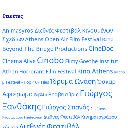
Ετικέτες
Animasyros Διεθνές Φεστιβάλ Κινουμένων
Σχεδίων
Athens Open Air Film Festival
Bafta
CineDoc
Beyond The Bridge Productions
Cinobo
Cinema Alive
Goethe Institut
Filmy
Kino Athens
Athen
Horrorant Film Festival
Micro
Ίδρυμα Ωνάση
Όσκαρ
μ Festival
«Top-10» Files
Γιώργος
Αφιέρωμα
Βραβεία Ίρις
Βιβλίο
Ξανθάκης
Γιώργος Σπανός
Δημήτρης
Διεθνές Φεστιβάλ Κινηματογράφου
Κωνσταντίνου-Hautecoeur
Διεθνές Φεστιβάλ
Κύματα