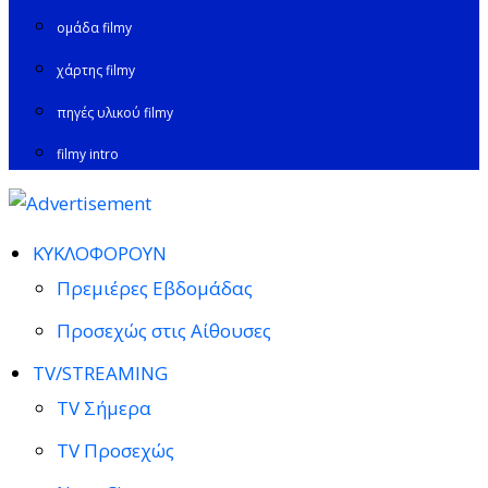
ομάδα filmy
χάρτης filmy
πηγές υλικού filmy
filmy intro
ΚΥΚΛΟΦΟΡΟΥΝ
Πρεμιέρες Εβδομάδας
Προσεχώς στις Αίθουσες
TV/STREAMING
TV Σήμερα
TV Προσεχώς