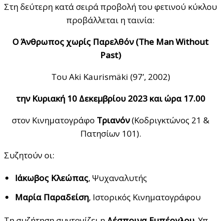
Στη δεύτερη κατά σειρά προβολή του φετινού κύκλου
προβάλλεται η ταινία:
Ο Άνθρωπος χωρίς Παρελθόν (
The
Man
Without
Past
)
Του Aki Kaurismäki (97’, 2002)
την Κυριακή 10 Δεκεμβρίου 2023 και ώρα
17.00
στον Κινηματογράφο
Τριανόν
(Κοδριγκτώνος 21 &
Πατησίων 101).
Συζητούν οι:
Ιάκωβος Κλεώπας
, Ψυχαναλυτής
Μαρία Παραδείση
, Ιστορικός Κινηματογράφου
Τη συζήτηση συντονίζει η
Δέσποινα Εμπέογλου
, Υπ.