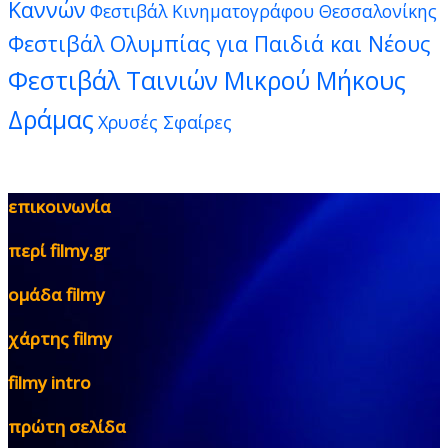
Καννών
Φεστιβάλ Κινηματογράφου Θεσσαλονίκης
Φεστιβάλ Ολυμπίας για Παιδιά και Νέους
Φεστιβάλ Ταινιών Μικρού Μήκους
Δράμας
Χρυσές Σφαίρες
επικοινωνία
περί filmy.gr
ομάδα filmy
χάρτης filmy
filmy intro
πρώτη σελίδα