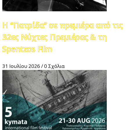
Η “Πατρίδα” σε πρεμιέρα από τις
32ες Νύχτες Πρεμιέρας & τη
Spentzos Film
31 Ιουλίου 2026
/
0 Σχόλια