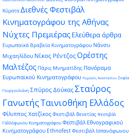
Κωνσταντίνου-Hautecoeur
Διεθνές Φεστιβάλ
Κύματα
Κινηματογράφου της Αθήνας
Νύχτες Πρεμιέρας
Ελεύθερα άρθρα
Νάνσυ
Ευρωπαϊκά Βραβεία Κινηματογράφου
Ορέστης
Νίκος Ρέντζος
Μιχαηλίδου
Μαλτέζος
Πανόραμα
Πάρις Μνηματίδης
Ευρωπαϊκού Κινηματογράφου
Σοφία
Ρωμανός Αναστασίου
Σταύρος
Σπύρος Δούκας
Γουργουλιάνη
Γανωτής
Ταινιοθήκη Ελλάδος
Φίλιππος Χατζίκος
Φεστιβάλ Βενετίας
Φεστιβάλ
Φεστιβάλ Εθνογραφικού
Γαλλόφωνου Κινηματογράφου
Κινηματογράφου Ethnofest
Φεστιβάλ Ισπανόφωνου