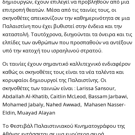
δημιουργών, έχουν επιλεγεί να προβληθούν από μια
επιτροπή θεατών. Μέσα από τις ταινίες τους, οι
σκηνοθέτες απεικονίζουν την καθημερινότητα σε μια
Παλαιστίνη που έχει βυθιστεί στην ένδεια και την
καταστολή. Ταυτόχρονα, διηγούνται τα όνειρα και τις
ελπίδες των ανθρώπων που προσπαθούν να αντέξουν
υπό την κατοχή του ισραηλινού στρατού.
Οι ταινίες έχουν σημαντικό καλλιτεχνικό ενδιαφέρον
καθώς οι σκηνοθέτες τους είναι τα νέα ταλέντα και
κορυφαίοι δημιουργοί της Παλαιστίνης. Οι
σκηνοθέτες των ταινιών είναι : Larissa Sansour,
Abdallah Al-Khatib, Caitlin McLeod, Bassam Jarbawi,
Mohamed Jabaly, Nahed Awwad, Mahasen Nasser-
Eldin, Muayad Alayan
Το Φεστιβάλ Παλαιστινιακού Κινηματογράφου της
Αθήνας εντάσσεται σε μια ευρύτερη σειρά