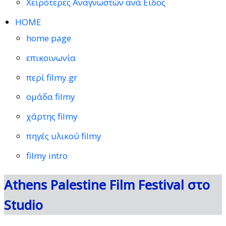
Χειρότερες Αναγνωστών ανά Είδος
HOME
home page
επικοινωνία
περί filmy.gr
ομάδα filmy
χάρτης filmy
πηγές υλικού filmy
filmy intro
Athens Palestine Film Festival στο
Studio