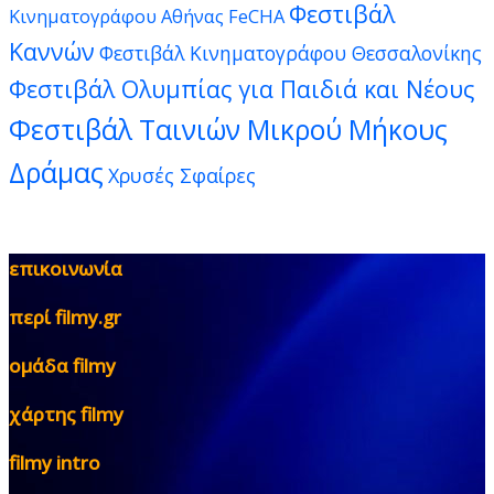
Φεστιβάλ
Κινηματογράφου Αθήνας FeCHA
Καννών
Φεστιβάλ Κινηματογράφου Θεσσαλονίκης
Φεστιβάλ Ολυμπίας για Παιδιά και Νέους
Φεστιβάλ Ταινιών Μικρού Μήκους
Δράμας
Χρυσές Σφαίρες
επικοινωνία
περί filmy.gr
ομάδα filmy
χάρτης filmy
filmy intro