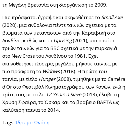
τη Μεγάλη Βρετανία στη διοργάνωση το 2009.
Πιο πρόσφατα, έγραψε και σκηνοθέτησε το
Small
Axe
(2020), μια ανθολογία πέντε ταινιών σχετικά με τα
βιώματα των μεταναστών από την Καραϊβική στο
Λονδίνο, καθώς και το
Uprising
(2021), μια σουίτα
τριών ταινιών για το BBC σχετικά με την πυρκαγιά
στο New Cross του Λονδίνου το 1981. Έχει
σκηνοθετήσει τέσσερις μεγάλου μήκους ταινίες, με
πιο πρόσφατη το
Widows
(2018). Η πρώτη του
ταινία, με τίτλο
Hunger
(2008), τιμήθηκε με το Caméra
d’Or στο Φεστιβάλ Κινηματογράφου των Κανών, ενώ η
τρίτη του, με τίτλο
12
Years
a
Slave
(2013), έλαβε τη
Χρυσή Σφαίρα, το Όσκαρ και το βραβείο BAFTA ως
καλύτερη ταινία το 2014.
Tags:
Ίδρυμα Ωνάση