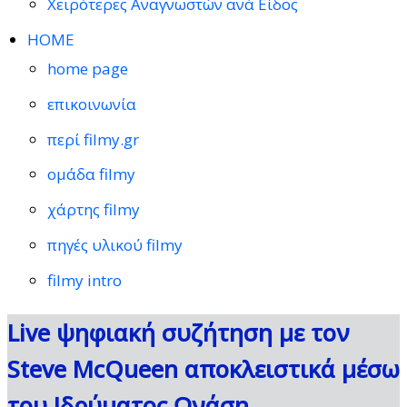
Χειρότερες Αναγνωστών ανά Είδος
HOME
home page
επικοινωνία
περί filmy.gr
ομάδα filmy
χάρτης filmy
πηγές υλικού filmy
filmy intro
Live ψηφιακή συζήτηση με τον
Steve McQueen αποκλειστικά μέσω
του Ιδρύματος Ωνάση