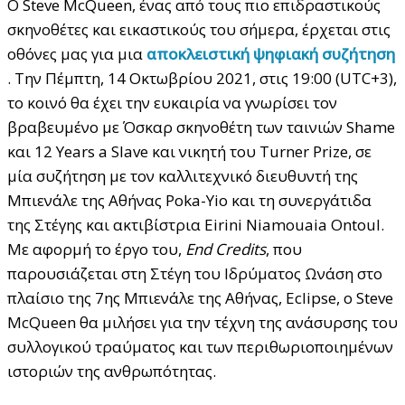
Ο Steve McQueen, ένας από τους πιο επιδραστικούς
σκηνοθέτες και εικαστικούς του σήμερα, έρχεται στις
οθόνες μας για μια
αποκλειστική ψηφιακή συζήτηση
. Την Πέμπτη, 14 Οκτωβρίου 2021, στις 19:00 (UTC+3),
το κοινό θα έχει την ευκαιρία να γνωρίσει τον
βραβευμένο με Όσκαρ σκηνοθέτη των ταινιών Shame
και 12 Years a Slave και νικητή του Turner Prize, σε
μία συζήτηση με τον καλλιτεχνικό διευθυντή της
Μπιενάλε της Αθήνας Poka-Yio και τη συνεργάτιδα
της Στέγης και ακτιβίστρια Eirini Niamouaia Ontoul.
Με αφορμή το έργο του,
End Credits
, που
παρουσιάζεται στη Στέγη του Ιδρύματος Ωνάση στο
πλαίσιο της 7ης Μπιενάλε της Αθήνας, Eclipse, ο Steve
McQueen θα μιλήσει για την τέχνη της ανάσυρσης του
συλλογικού τραύματος και των περιθωριοποιημένων
ιστοριών της ανθρωπότητας.