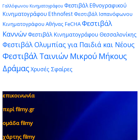
Φεστιβάλ Εθνογραφικού
Γαλλόφωνου Κινηματογράφου
Κινηματογράφου Ethnofest
Φεστιβάλ Ισπανόφωνου
Φεστιβάλ
Κινηματογράφου Αθήνας FeCHA
Καννών
Φεστιβάλ Κινηματογράφου Θεσσαλονίκης
Φεστιβάλ Ολυμπίας για Παιδιά και Νέους
Φεστιβάλ Ταινιών Μικρού Μήκους
Δράμας
Χρυσές Σφαίρες
επικοινωνία
περί filmy.gr
ομάδα filmy
χάρτης filmy