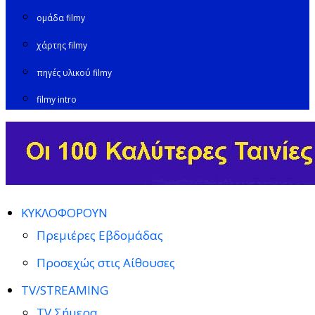
ομάδα filmy
χάρτης filmy
πηγές υλικού filmy
filmy intro
ΚΥΚΛΟΦΟΡΟΥΝ
Πρεμιέρες Εβδομάδας
Προσεχώς στις Αίθουσες
TV/STREAMING
TV Σήμερα