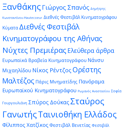
Ξανθάκης
Γιώργος Σπανός
Δημήτρης
Διεθνές Φεστιβάλ Κινηματογράφου
Κωνσταντίνου-Hautecoeur
Διεθνές Φεστιβάλ
Κύματα
Κινηματογράφου της Αθήνας
Νύχτες Πρεμιέρας
Ελεύθερα άρθρα
Νάνσυ
Ευρωπαϊκά Βραβεία Κινηματογράφου
Ορέστης
Νίκος Ρέντζος
Μιχαηλίδου
Μαλτέζος
Πανόραμα
Πάρις Μνηματίδης
Ευρωπαϊκού Κινηματογράφου
Σοφία
Ρωμανός Αναστασίου
Σταύρος
Σπύρος Δούκας
Γουργουλιάνη
Γανωτής
Ταινιοθήκη Ελλάδος
Φίλιππος Χατζίκος
Φεστιβάλ Βενετίας
Φεστιβάλ