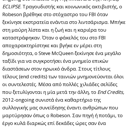
ECLIPSE
. Τραγουδιστής και κοινωνικός ακτιβιστής, ο
Robeson βρέθηκε στο στόχαστρο του FBI όταν
ξεκίνησε εκστρατεία ενάντια στο λιντσάρισμα. Μπήκε
στη μαύρη λίστα και η ζωή και η καριέρα του
καταστράφηκαν. Όταν ο φάκελός του στο FBI
αποχαρακτηρίστηκε και βγήκε εν μέρει στη
δημοσιότητα, ο Steve McQueen ξεκίνησε ένα μεγάλο
ταξίδι για να συγκροτήσει ένα μνημείο επικών
διαστάσεων στον ηρωικό άνδρα. Στους τίτλους
τέλους (end credits) των ταινιών μνημονεύονται όλοι
οι συντελεστές. Μέσα από πολλές χιλιάδες σελίδες
που ξετυλίγονται η μία μετά την άλλη, το
End Credits,
2012-ongoing συνιστά ένα καθαρτήριο της
συλλογικής μας συνείδησης
έναντι ανθρώπων που
μαρτύρησαν όπως ο Robeson. Σαν πηγή ή ποτάμι, το
έργο κυλά διαρκώς επί δεκάδες ώρες σαν ένα