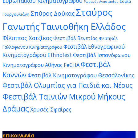
Ευρωπαϊκού Κινηματογράφου
Σοφία
Ρωμανός Αναστασίου
Σταύρος
Σπύρος Δούκας
Γουργουλιάνη
Γανωτής
Ταινιοθήκη Ελλάδος
Φίλιππος Χατζίκος
Φεστιβάλ Βενετίας
Φεστιβάλ
Φεστιβάλ Εθνογραφικού
Γαλλόφωνου Κινηματογράφου
Κινηματογράφου Ethnofest
Φεστιβάλ Ισπανόφωνου
Φεστιβάλ
Κινηματογράφου Αθήνας FeCHA
Καννών
Φεστιβάλ Κινηματογράφου Θεσσαλονίκης
Φεστιβάλ Ολυμπίας για Παιδιά και Νέους
Φεστιβάλ Ταινιών Μικρού Μήκους
Δράμας
Χρυσές Σφαίρες
επικοινωνία