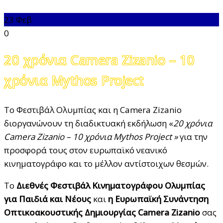
23
Φεβ
0
20 χρόνια Camera Zizanio – 10
χρόνια Mythos Project
Το Φεστιβάλ Ολυμπίας και η Camera Zizanio
διοργανώνουν τη διαδικτυακή εκδήλωση «
20 χρόνια
Camera
Zizanio
– 10 χρόνια
Mythos
Project
»
για την
προσφορά τους στον ευρωπαϊκό νεανικό
κινηματογράφο και το μέλλον αντίστοιχων θεσμών.
Το
Διεθνές Φεστιβάλ Κινηματογράφου Ολυμπίας
για Παιδιά και Νέους
και
η
E
υρωπαϊκή Συνάντηση
Οπτικοακουστικής Δημιουργίας
Camera
Zizanio
σας