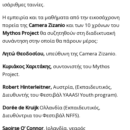
ισάριθμες ταινίες.
Η εμπειρία και τα μαθήματα από την εικοσάχρονη
πορεία της
Camera
Zizanio
και των 10 χρόνων του
Mythos
Project
θα συζητηθούν στη διαδικτυακή
συνάντηση στην οποία θα πάρουν μέρος:
Λητώ Θεοδοσίου,
υπεύθυνη της Camera Zizanio.
Κυριάκος Χαριτάκης
, συντονιστής του Mythos
Project.
Robert
Hinterleitner
,
Αυστρία, (Εκπαιδευτικός,
Διευθυντής του Φεστιβάλ YAAAS! Youth program).
Dor
é
e
de
Kruijk
Ολλανδία (Εκπαιδευτικός,
Διευθύντρια του Φεστιβάλ NFFS).
Saoirse
O
’
Connor
, Ιρλανδία, νεαρός