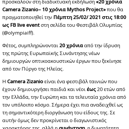
προσκαλούν στη διαδικτυακή εκδήλωση
«20 χρόνια
Camera
Zizanio
– 10 χρόνια
Mythos
Project
»
που θα
πραγματοποιηθεί την
Πέμπτη 25/02/ 2021 στις 18:00
ως
FB
live
event
στη σελίδα του Φεστιβάλ Ολυμπίας
(@olympiaiff).
Φέτος, συμπληρώνονται
20 χρόνια
από την ίδρυση
της πρώτης Ευρωπαϊκής Συνάντησης νέων
δημιουργών οπτικοακουστικών έργων που ξεκίνησε
από τον Πύργο της Ηλείας.
Η
Camera
Zizanio
είναι ένα φεστιβάλ ταινιών που
έχουν δημιουργήσει παιδιά και νέοι
έως
20 ετών από
την Ελλάδα, την Ευρώπη και τα τελευταία χρόνια από
τον υπόλοιπο κόσμο. Σήμερα έχει πια αναδειχθεί ως
τη σημαντικότερη διοργάνωση του είδους της. Σε
αυτήν όμως δεν προκρίνεται ο διαγωνιστικός
χαρακτήρας της, αλλά η
συνάντηση
, η δυνατότητα