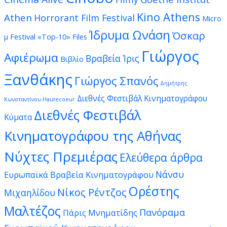
Kino Athens
Athen
Horrorant Film Festival
Micro
Ίδρυμα Ωνάση
Όσκαρ
μ Festival
«Top-10» Files
Γιώργος
Αφιέρωμα
Βραβεία Ίρις
Βιβλίο
Ξανθάκης
Γιώργος Σπανός
Δημήτρης
Διεθνές Φεστιβάλ Κινηματογράφου
Κωνσταντίνου-Hautecoeur
Διεθνές Φεστιβάλ
Κύματα
Κινηματογράφου της Αθήνας
Νύχτες Πρεμιέρας
Ελεύθερα άρθρα
Νάνσυ
Ευρωπαϊκά Βραβεία Κινηματογράφου
Ορέστης
Νίκος Ρέντζος
Μιχαηλίδου
Μαλτέζος
Πανόραμα
Πάρις Μνηματίδης