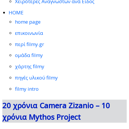
Χειρότερες Αναγνωστών ανά Είδος
HOME
home page
επικοινωνία
περί filmy.gr
ομάδα filmy
χάρτης filmy
πηγές υλικού filmy
filmy intro
20 χρόνια Camera Zizanio – 10
χρόνια Mythos Project