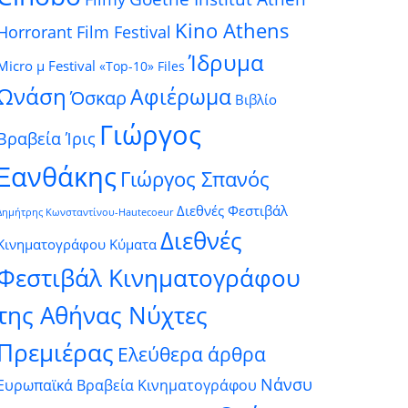
Kino Athens
Horrorant Film Festival
Ίδρυμα
Micro μ Festival
«Top-10» Files
Ωνάση
Αφιέρωμα
Όσκαρ
Βιβλίο
Γιώργος
Βραβεία Ίρις
Ξανθάκης
Γιώργος Σπανός
Διεθνές Φεστιβάλ
Δημήτρης Κωνσταντίνου-Hautecoeur
Διεθνές
Κινηματογράφου Κύματα
Φεστιβάλ Κινηματογράφου
της Αθήνας Νύχτες
Πρεμιέρας
Ελεύθερα άρθρα
Νάνσυ
Ευρωπαϊκά Βραβεία Κινηματογράφου