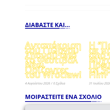
ΔΙΑΒΑΣΤΕ ΚΑΙ...
Ανταπόκριση
Η “Π
του Γιώργου
σε π
Σπανού από
από 
το Φεστιβάλ
Νύχτ
Νέοι
Πρεμ
Ορίζοντες
τη S
του Wroclaw!
Film
4 Αυγούστου 2026
/
0 Σχόλια
31 Ιουλίου 202
ΜΟΙΡΑΣΤΕΙΤΕ ΕΝΑ ΣΧΟΛΙΟ