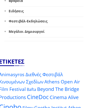
Βραβεία
Ειδήσεις
Φεστιβάλ-Εκδηλώσεις
Μεγάλοι Δημιουργοί
ΕΤΙΚΈΤΕΣ
Animasyros Διεθνές Φεστιβάλ
Κινουμένων Σχεδίων
Athens Open Air
Beyond The Bridge
Film Festival
Bafta
CineDoc
Productions
Cinema Alive
Cinobo
Goethe Institut Athen
Filmy