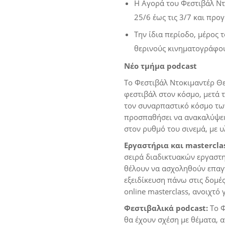
Η Αγορά του Φεστιβάλ Ντ
25/6 έως τις 3/7 και προ
Την ίδια περίοδο, μέρος 
θερινούς κινηματογράφου
Νέο τμήμα
podcast
Το Φεστιβάλ Ντοκιμαντέρ Θ
φεστιβάλ στον κόσμο, μετά τ
τον συναρπαστικό κόσμο των
προσπαθήσει να ανακαλύψει 
στον ρυθμό του σινεμά, με υ
Εργαστήρια και
mastercla
σειρά διαδικτυακών εργαστ
θέλουν να ασχοληθούν επαγγ
εξειδίκευση πάνω στις δομές
online masterclass, ανοιχτό
Φεστιβαλικά
podcast
:
Το Φ
θα έχουν σχέση με θέματα, 