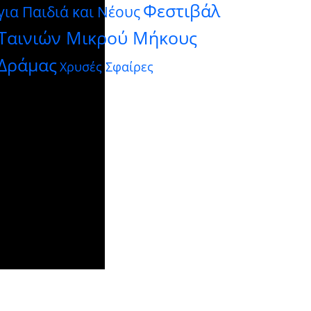
Φεστιβάλ
για Παιδιά και Νέους
Ταινιών Μικρού Μήκους
Δράμας
Χρυσές Σφαίρες