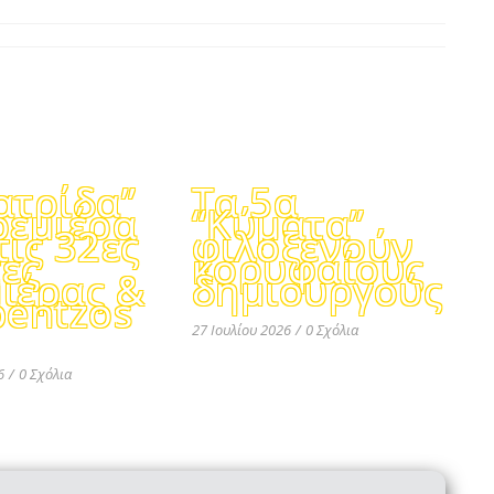
ατρίδα”
Τα 5α
ρεμιέρα
“Κύματα”
τις 32ες
φιλοξενούν
ες
κορυφαίους
ιέρας &
δημιουργούς
pentzos
27 Ιουλίου 2026
/
0 Σχόλια
6
/
0 Σχόλια