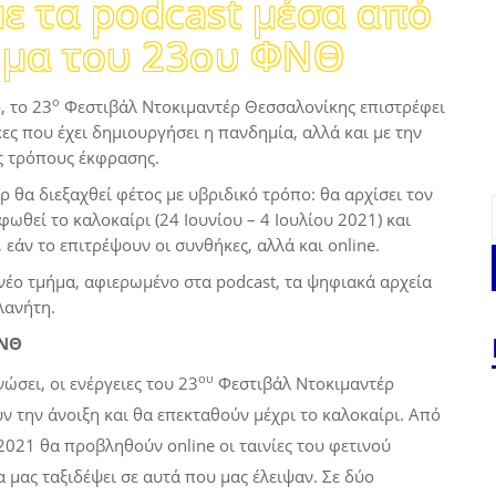
ε τα podcast μέσα από
ήμα του 23ου ΦΝΘ
ο
, το 23
Φεστιβάλ Ντοκιμαντέρ Θεσσαλονίκης επιστρέφει
ς που έχει δημιουργήσει η πανδημία, αλλά και με την
ς τρόπους έκφρασης.
ρ θα διεξαχθεί φέτος με υβριδικό τρόπο: θα αρχίσει τον
φωθεί το καλοκαίρι (24 Ιουνίου – 4 Ιουλίου 2021) και
εάν το επιτρέψουν οι συνθήκες, αλλά και online.
 νέο τμήμα, αφιερωμένο στα podcast, τα ψηφιακά αρχεία
λανήτη.
ΝΘ
ου
σει, οι ενέργειες του 23
Φεστιβάλ Ντοκιμαντέρ
 την άνοιξη και θα επεκταθούν μέχρι το καλοκαίρι. Από
 2021 θα προβληθούν online οι ταινίες του φετινού
 μας ταξιδέψει σε αυτά που μας έλειψαν. Σε δύο