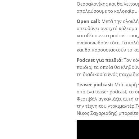
Θεσσαλονίκης και θα λειτο
απολαύσουμε το καλοκαίρι, α
Open
call
:
Μετά την ολοκλή
απευθύνει ανοιχτό κάλεσμα 
καταθέσουν τα podcast τους
ανακοινωθούν τότε. Τα καλύ
και θα παρουσιαστούν το κα
Podcast
για παιδιά:
Τον κό
παιδιά, τα οποία θα κληθού
τη διαδικασία ενός παιχνιδι
Teaser
podcast
:
Μια μικρή 
από ένα teaser podcast, το 
Φεστιβάλ αγκαλιάζει αυτή τ
την τέχνη του ντοκιμαντέρ.
Νίκος Ζαχαριάδης) μπορείτε