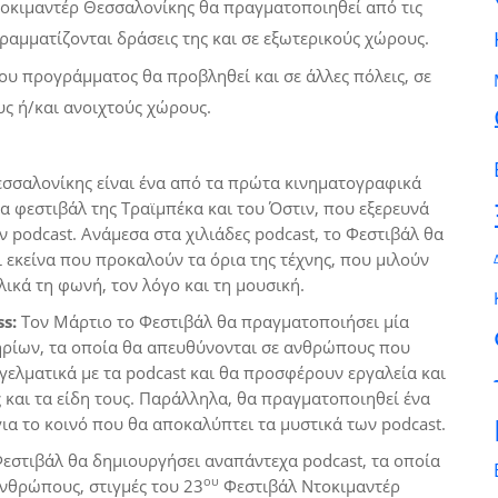
οκιμαντέρ Θεσσαλονίκης θα πραγματοποιηθεί από τις
γραμματίζονται δράσεις της και σε εξωτερικούς χώρους.
του προγράμματος θα προβληθεί και σε άλλες πόλεις, σε
ς ή/και ανοιχτούς χώρους.
εσσαλονίκης είναι ένα από τα πρώτα κινηματογραφικά
α φεστιβάλ της Τραϊμπέκα και του Όστιν, που εξερευνά
 podcast. Ανάμεσα στα χιλιάδες podcast, το Φεστιβάλ θα
εκείνα που προκαλούν τα όρια της τέχνης, που μιλούν
λικά τη φωνή, τον λόγο και τη μουσική.
ss
:
Τον Μάρτιο το Φεστιβάλ θα πραγματοποιήσει μία
ηρίων, τα οποία θα απευθύνονται σε ανθρώπους που
ελματικά με τα podcast και θα προσφέρουν εργαλεία και
 και τα είδη τους. Παράλληλα, θα πραγματοποιηθεί ένα
 για το κοινό που θα αποκαλύπτει τα μυστικά των podcast.
εστιβάλ θα δημιουργήσει αναπάντεχα podcast, τα οποία
ου
ανθρώπους, στιγμές του 23
Φεστιβάλ Ντοκιμαντέρ