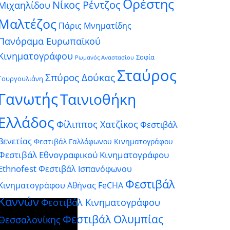
Ορέστης
Νίκος Ρέντζος
Μιχαηλίδου
Μαλτέζος
Πάρις Μνηματίδης
Πανόραμα Ευρωπαϊκού
Κινηματογράφου
Σοφία
Ρωμανός Αναστασίου
Σταύρος
Σπύρος Δούκας
Γουργουλιάνη
Γανωτής
Ταινιοθήκη
Ελλάδος
Φίλιππος Χατζίκος
Φεστιβάλ
Βενετίας
Φεστιβάλ Γαλλόφωνου Κινηματογράφου
Φεστιβάλ Εθνογραφικού Κινηματογράφου
Ethnofest
Φεστιβάλ Ισπανόφωνου
Φεστιβάλ
Κινηματογράφου Αθήνας FeCHA
Καννών
Φεστιβάλ Κινηματογράφου
Φεστιβάλ Ολυμπίας
Θεσσαλονίκης