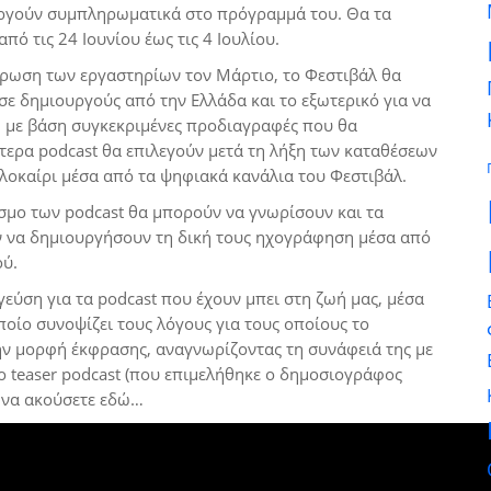
υργούν συμπληρωματικά στο πρόγραμμά του. Θα τα
πό τις 24 Ιουνίου έως τις 4 Ιουλίου.
ρωση των εργαστηρίων τον Μάρτιο, το Φεστιβάλ θα
σε δημιουργούς από την Ελλάδα και το εξωτερικό για να
, με βάση συγκεκριμένες προδιαγραφές που θα
τερα podcast θα επιλεγούν μετά τη λήξη των καταθέσεων
λοκαίρι μέσα από τα ψηφιακά κανάλια του Φεστιβάλ.
σμο των podcast θα μπορούν να γνωρίσουν και τα
ν να δημιουργήσουν τη δική τους ηχογράφηση μέσα από
ού.
γεύση για τα podcast που έχουν μπει στη ζωή μας, μέσα
οποίο συνοψίζει τους λόγους για τους οποίους το
ην μορφή έκφρασης, αναγνωρίζοντας τη συνάφειά της με
Το teaser podcast (που επιμελήθηκε ο δημοσιογράφος
 να ακούσετε εδώ…