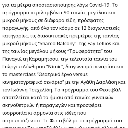
για τα μέτρα αποστασιοποίησης λόγω Covid-19. Το
πρόγραμμα περιλαμβάνει 90 ταινίες μεγάλου και
μικρού μήκους σε διάφορα είδη, πρόσφατης
παραγωγής, από όλο τον κόσμο σε 12 διαγωνιστικές
κατηγορίες, τις διαδικτυακές πρεμιέρες της ταινίας
μικρού μήκους “Shared Balcony” της Fay Lellios και
της ταινίας μεγάλου μήκους “Τρυφερότητα” του
Παναγιώτη Καραμήτσου, την τελευταία ταινία του
Γιώργου Λάνθιμου “Nimic”, διαγωνισμό σεναρίου και
το masterclass “Θεατρικό έργο versus
κινηματογραφικό σενάριο” με την Αγάθη Δαρλάση και
τον Ιωάννη Τσεχελίδη. Tο πρόγραμμα του Φεστιβάλ
αποτελείται κατά το ήμισυ από ταινίες γυναικών
σκηνοθετριών ή παραγωγών και προσφέρει
ισορροπία κι αρμονία στις ιδέες που
παρουσιάζονται. Το Φεστιβάλ με το πρόγραμμά του