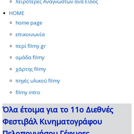
Χειρότερες Αναγνωστών ανά Είδος
HOME
home page
επικοινωνία
περί filmy.gr
ομάδα filmy
χάρτης filmy
πηγές υλικού filmy
filmy intro
Όλα έτοιμα για το 11ο Διεθνές
Φεστιβάλ Κινηματογράφου
Πελοποννήσου Γέφυρες