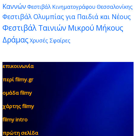
Καννών
Φεστιβάλ Κινηματογράφου Θεσσαλονίκης
Φεστιβάλ Ολυμπίας για Παιδιά και Νέους
Φεστιβάλ Ταινιών Μικρού Μήκους
Δράμας
Χρυσές Σφαίρες
επικοινωνία
περί filmy.gr
ομάδα filmy
χάρτης filmy
filmy intro
πρώτη σελίδα