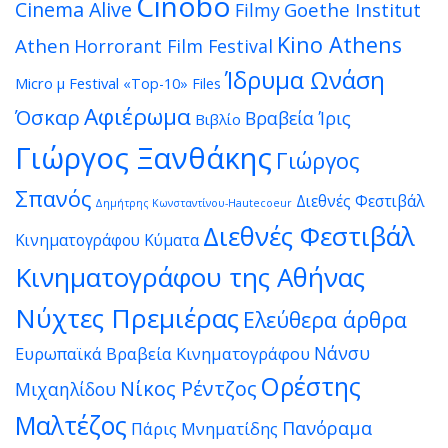
Cinobo
Cinema Alive
Goethe Institut
Filmy
Kino Athens
Athen
Horrorant Film Festival
Ίδρυμα Ωνάση
Micro μ Festival
«Top-10» Files
Αφιέρωμα
Όσκαρ
Βραβεία Ίρις
Βιβλίο
Γιώργος Ξανθάκης
Γιώργος
Σπανός
Διεθνές Φεστιβάλ
Δημήτρης Κωνσταντίνου-Hautecoeur
Διεθνές Φεστιβάλ
Κινηματογράφου Κύματα
Κινηματογράφου της Αθήνας
Νύχτες Πρεμιέρας
Ελεύθερα άρθρα
Νάνσυ
Ευρωπαϊκά Βραβεία Κινηματογράφου
Ορέστης
Νίκος Ρέντζος
Μιχαηλίδου
Μαλτέζος
Πανόραμα
Πάρις Μνηματίδης