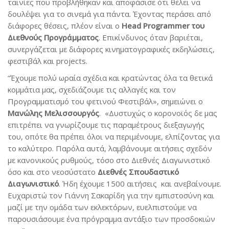
ταινίες που προβλήθηκαν και αποφάσισε ότι θέλει να
δουλέψει για το σινεμά για πάντα. Έχοντας περάσει από
διάφορες θέσεις, πλέον είναι ο
Head Programmer του
Διεθνούς Προγράμματος
. Επικίνδυνος όταν βαριέται,
συνεργάζεται με διάφορες κινηματογραφικές εκδηλώσεις,
φεστιβάλ και projects.
“Έχουμε πολύ ωραία σχέδια και κρατώντας όλα τα θετικά
κομμάτια μας, σχεδιάζουμε τις αλλαγές και τον
Προγραμματισμό του φετινού Φεστιβάλ», σημειώνει ο
Μανώλης Μελισσουργός
. «Δυστυχώς ο κορονοϊός δε μας
επιτρέπει να γνωρίζουμε τις παραμέτρους διεξαγωγής
του, οπότε θα πρέπει όλοι να περιμένουμε, ελπίζοντας για
το καλύτερο. Παρόλα αυτά, λαμβάνουμε αιτήσεις σχεδόν
με κανονικούς ρυθμούς, τόσο στο Διεθνές Διαγωνιστικό
όσο και στο νεοσύστατο
Διεθνές Σπουδαστικό
Διαγωνιστικό
. Ήδη έχουμε 1500 αιτήσεις και ανεβαίνουμε.
Ευχαριστώ τον Γιάννη Σακαρίδη για την εμπιστοσύνη και
μαζί με την ομάδα των εκλεκτόρων, ευελπιστούμε να
παρουσιάσουμε ένα πρόγραμμα αντάξιο των προσδοκιών