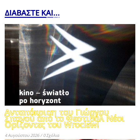
ΔΙΑΒΑΣΤΕ ΚΑΙ...
Ανταπόκριση του Γιώργου
Σπανού από το Φεστιβάλ Νέοι
Ορίζοντες του Wroclaw!
4 Αυγούστου 2026
/
0 Σχόλια