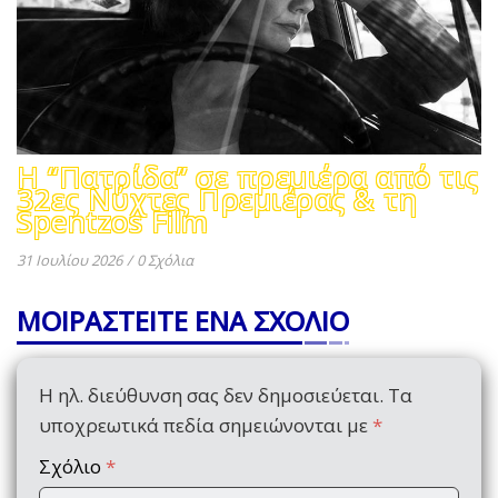
Η “Πατρίδα” σε πρεμιέρα από τις
32ες Νύχτες Πρεμιέρας & τη
Spentzos Film
31 Ιουλίου 2026
/
0 Σχόλια
ΜΟΙΡΑΣΤΕΙΤΕ ΕΝΑ ΣΧΟΛΙΟ
Η ηλ. διεύθυνση σας δεν δημοσιεύεται.
Τα
υποχρεωτικά πεδία σημειώνονται με
*
Σχόλιο
*