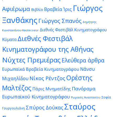
Γιώργος
Αφιέρωμα
Βραβεία Ίρις
Βιβλίο
Ξανθάκης
Γιώργος Σπανός
Δημήτρης
Διεθνές Φεστιβάλ Κινηματογράφου
Κωνσταντίνου-Hautecoeur
Διεθνές Φεστιβάλ
Κύματα
Κινηματογράφου της Αθήνας
Νύχτες Πρεμιέρας
Ελεύθερα άρθρα
Νάνσυ
Ευρωπαϊκά Βραβεία Κινηματογράφου
Ορέστης
Νίκος Ρέντζος
Μιχαηλίδου
Μαλτέζος
Πανόραμα
Πάρις Μνηματίδης
Ευρωπαϊκού Κινηματογράφου
Σοφία
Ρωμανός Αναστασίου
Σταύρος
Σπύρος Δούκας
Γουργουλιάνη