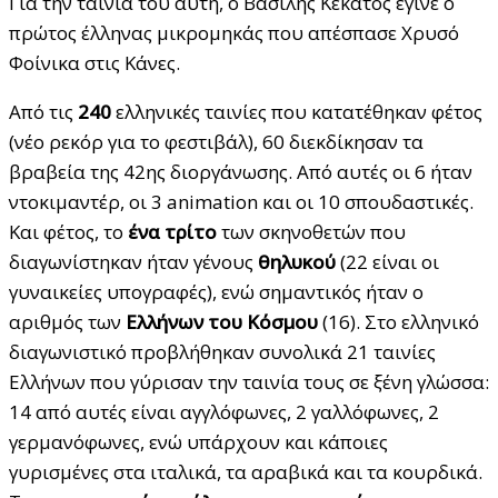
Για την ταινία του αυτή, ο Βασίλης Κεκάτος έγινε ο
πρώτος έλληνας μικρομηκάς που απέσπασε Χρυσό
Φοίνικα στις Κάνες.
Από τις
240
ελληνικές ταινίες που κατατέθηκαν φέτος
(νέο ρεκόρ για το φεστιβάλ), 60 διεκδίκησαν τα
βραβεία της 42ης διοργάνωσης. Από αυτές οι 6 ήταν
ντοκιμαντέρ, οι 3 animation και οι 10 σπουδαστικές.
Και φέτος, το
ένα τρίτο
των σκηνοθετών που
διαγωνίστηκαν ήταν γένους
θηλυκού
(22 είναι οι
γυναικείες υπογραφές), ενώ σημαντικός ήταν ο
αριθμός των
Ελλήνων του Κόσμου
(16). Στο ελληνικό
διαγωνιστικό προβλήθηκαν συνολικά 21 ταινίες
Ελλήνων που γύρισαν την ταινία τους σε ξένη γλώσσα:
14 από αυτές είναι αγγλόφωνες, 2 γαλλόφωνες, 2
γερμανόφωνες, ενώ υπάρχουν και κάποιες
γυρισμένες στα ιταλικά, τα αραβικά και τα κουρδικά.