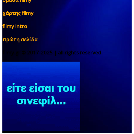
χάρτης filmy
filmy intro
πρώτη σελίδα
filmy.gr © 2017-2025 | all rights reserved