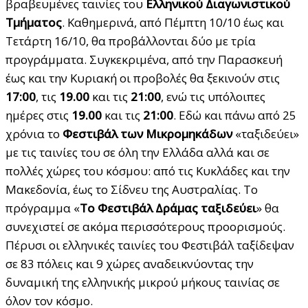
βραβευμένες ταινίες του
Ελληνικού Διαγωνιστικού
Τμήματος
. Καθημερινά, από Πέμπτη 10/10 έως και
Τετάρτη 16/10, θα προβάλλονται δύο με τρία
προγράμματα. Συγκεκριμένα, από την Παρασκευή
έως και την Κυριακή οι προβολές θα ξεκινούν στις
17:00
, τις
19.00
και τις
21:00
, ενώ τις υπόλοιπες
ημέρες στις
19.00
και τις
21:00
. Εδώ και πάνω από 25
χρόνια το
Φεστιβάλ των Μικρομηκάδων
«ταξιδεύει»
με τις ταινίες του σε όλη την Ελλάδα αλλά και σε
πολλές χώρες του κόσμου: από τις Κυκλάδες και την
Μακεδονία, έως το Σίδνευ της Αυστραλίας. Το
πρόγραμμα «
Το Φεστιβάλ Δράμας ταξιδεύει
» θα
συνεχιστεί σε ακόμα περισσότερους προορισμούς.
Πέρυσι οι ελληνικές ταινίες του Φεστιβάλ ταξίδεψαν
σε 83 πόλεις και 9 χώρες αναδεικνύοντας την
δυναμική της ελληνικής μικρού μήκους ταινίας σε
όλον τον κόσμο.