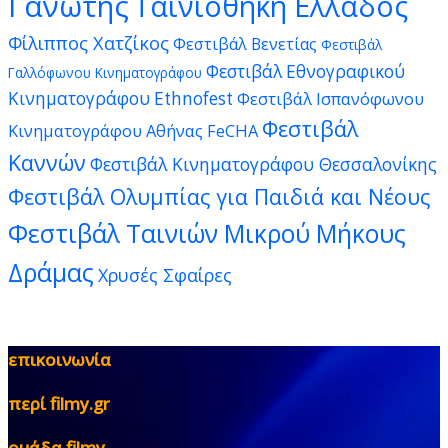
Γανωτής
Ταινιοθήκη Ελλάδος
Φίλιππος Χατζίκος
Φεστιβάλ Βενετίας
Φεστιβάλ
Φεστιβάλ Εθνογραφικού
Γαλλόφωνου Κινηματογράφου
Κινηματογράφου Ethnofest
Φεστιβάλ Ισπανόφωνου
Φεστιβάλ
Κινηματογράφου Αθήνας FeCHA
Καννών
Φεστιβάλ Κινηματογράφου Θεσσαλονίκης
Φεστιβάλ Ολυμπίας για Παιδιά και Νέους
Φεστιβάλ Ταινιών Μικρού Μήκους
Δράμας
Χρυσές Σφαίρες
επικοινωνία
περί filmy.gr
ομάδα filmy