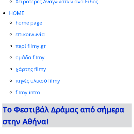
Χειρότερες Αναγνωστών ανά Είδος
HOME
home page
επικοινωνία
περί filmy.gr
ομάδα filmy
χάρτης filmy
πηγές υλικού filmy
filmy intro
Το Φεστιβάλ Δράμας από σήμερα
στην Αθήνα!