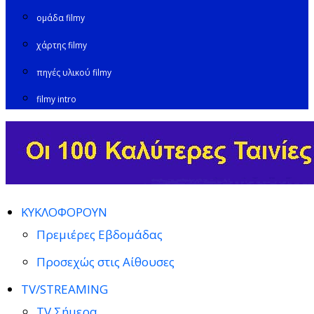
ομάδα filmy
χάρτης filmy
πηγές υλικού filmy
filmy intro
ΚΥΚΛΟΦΟΡΟΥΝ
Πρεμιέρες Εβδομάδας
Προσεχώς στις Αίθουσες
TV/STREAMING
TV Σήμερα