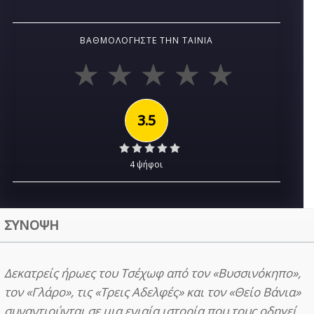
ΒΑΘΜΟΛΟΓΉΣΤΕ ΤΗΝ ΤΑΙΝΊΑ
3.5
4 ψήφοι
ΣΥΝΟΨΗ
Δεκατρείς ήρωες του Τσέχωφ από τον «Βυσσινόκηπο»,
τον «Γλάρο», τις «Τρεις Αδελφές» και τον «Θείο Βάνια»
συναντιούνται σε μια ενιαία ιστορία που τους οδηγεί