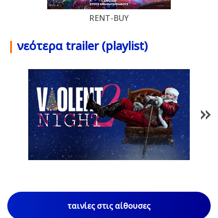
RENT-BUY
|
νεότερα trailer (playlist)
1
/
84
ταινίες στις αίθουσες