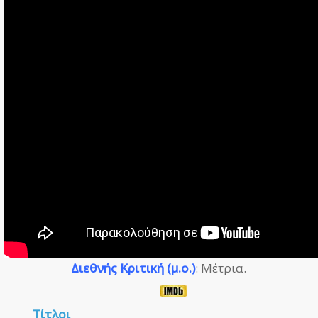
Διεθνής Κριτική (μ.ο.)
: Μέτρια.
Τίτλοι