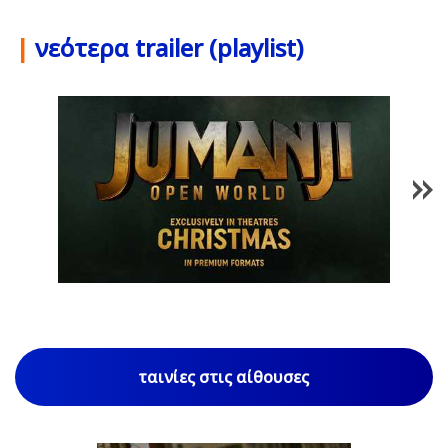
|
νεότερα trailer (playlist)
1
/
85
ταινίες στις αίθουσες