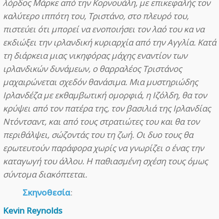
λόρδος Μάρκε από την Κορνουάλη, με επικεφαλής τον
καλύτερο ιππότη του, Τριστάνο, στο πλευρό του,
πιστεύει ότι μπορεί να ενοποιήσει τον λαό του κα να
εκδιώξει την ιρλανδική κυριαρχία από την Αγγλία. Κατά
τη διάρκεια μιας νικηφόρας μάχης εναντίον των
ιρλανδικών δυνάμεων, ο θαρραλέος Τριστάνος
μαχαιρώνεται σχεδόν θανάσιμα. Μια μυστηριώδης
Ιρλανδέζα με εκθαμβωτική ομορφιά, η Ιζόλδη, θα τον
κρύψει από τον πατέρα της, τον βασιλιά της Ιρλανδίας
Ντόντσαντ, και από τους στρατιώτες του και θα τον
περιθάλψει, σώζοντάς του τη ζωή. Οι δυο τους θα
ερωτευτούν παράφορα χωρίς να γνωρίζει ο ένας την
καταγωγή του άλλου. Η παθιασμένη σχέση τους όμως
σύντομα διακόπτεται.
Σκηνοθεσία
:
Kevin Reynolds