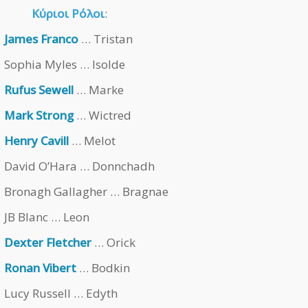
Κύριοι Ρόλοι
:
James Franco
… Tristan
Sophia Myles … Isolde
Rufus Sewell
… Marke
Mark Strong
… Wictred
Henry Cavill
… Melot
David O’Hara … Donnchadh
Bronagh Gallagher … Bragnae
JB Blanc … Leon
Dexter Fletcher
… Orick
Ronan Vibert
… Bodkin
Lucy Russell … Edyth