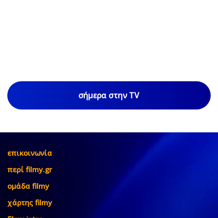
σήμερα στην TV
επικοινωνία
περί filmy.gr
ομάδα filmy
χάρτης filmy