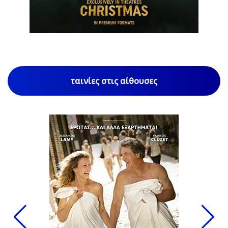
1
/
85
ταινίες στις αίθουσες