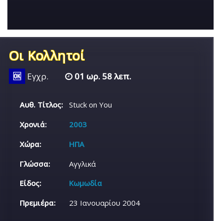
Οι Κολλητοί
🆗
Εγχρ.
01 ωρ. 58 λεπ.
Αυθ. Τίτλος:
Stuck on You
Χρονιά:
2003
Χώρα:
ΗΠΑ
Γλώσσα:
Αγγλικά
Είδος:
Κωμωδία
Πρεμιέρα:
23 Ιανουαρίου 2004