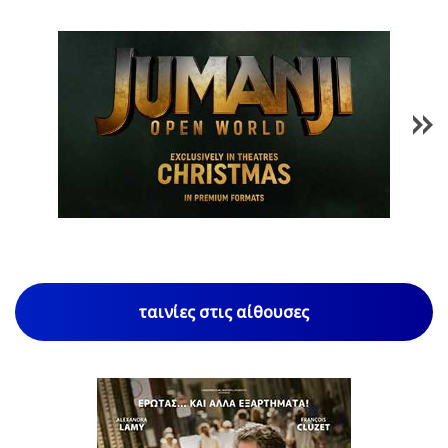
1
/
85
ταινίες στις αίθουσες