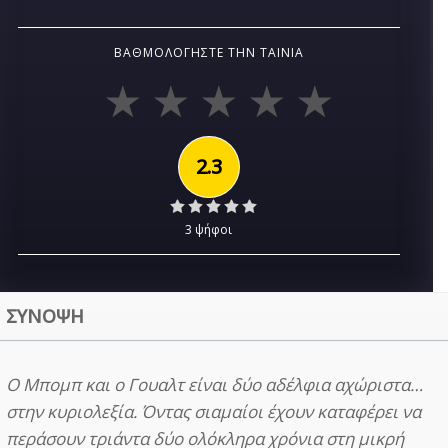
ΒΑΘΜΟΛΟΓΉΣΤΕ ΤΗΝ ΤΑΙΝΊΑ
2.3
3 ψήφοι
ΣΥΝΟΨΗ
Ο Μπομπ και ο Γουαλτ είναι δύο αδέλφια αχώριστα…
στην κυριολεξία. Όντας σιαμαίοι έχουν καταφέρει να
περάσουν τριάντα δύο ολόκληρα χρόνια στη μικρή