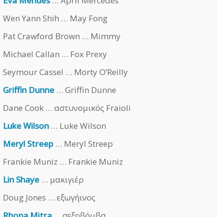
Eva Mendes
… April Mercedes
Wen Yann Shih … May Fong
Pat Crawford Brown … Mimmy
Michael Callan … Fox Prexy
Seymour Cassel … Morty O’Reilly
Griffin Dunne
… Griffin Dunne
Dane Cook … αστυνομικός Fraioli
Luke Wilson
… Luke Wilson
Meryl Streep
… Meryl Streep
Frankie Muniz … Frankie Muniz
Lin Shaye
… μακιγιέρ
Doug Jones … εξωγήινος
Rhona Mitra
… σεξοβόμβα