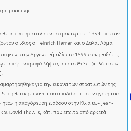
ίρα μουσικής.
το θέμα του ομότιτλου ντοκιμαντέρ του 1959 από τον
ονταν ο ίδιος ο Heinrich Harrer και ο Δαλάι Λάμα.
ίστηκαν στην Αργεντινή, αλλά το 1999 ο σκηνοθέτης
γεία πήραν κρυφά λήψεις από το Θιβέτ (καλύπτουν
).
ιαμαρτηρήθηκε για την εικόνα των στρατιωτών της
ε δε τη θετική εικόνα που αποδίδεται στον ηγέτη του
 ήταν η απαγόρευση εισόδου στην Κίνα των Jean-
 και David Thewlis, κάτι που έπειτα από αρκετά