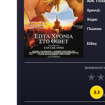
Αυθ. Τίτλο
Χρονιά:
Χώρα:
Γλώσσα:
Είδος:
ΒΑΘΜΟΛΟΓΉ
3.3
2