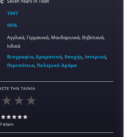
ς:
Seven Years in Tibet
1997
ΗΠΑ
Αγγλικά, Γερμανικά, Μανδαρινικά, Θιβετιανά,
Ινδικά
Βιογραφία
,
Δραματική
,
Εποχής
,
Ιστορική
,
Περιπέτεια
,
Πολεμικό Δράμα
ΣΤΕ ΤΗΝ ΤΑΙΝΊΑ
3 ψήφοι