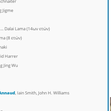
chnaiter
 Jigme
… Dalai Lama (14ων ετών)
ma (8 ετών)
haki
id Harrer
g Jing Wu
 Annaud
, Iain Smith, John H. Williams