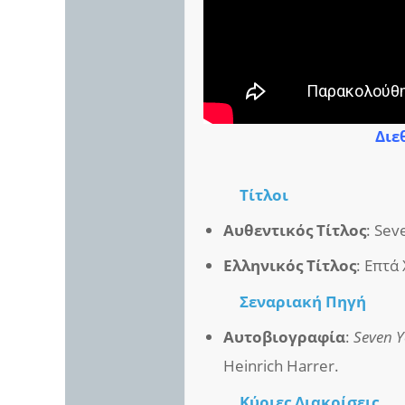
Διε
Τίτλοι
Αυθεντικός Τίτλος
: Sev
Ελληνικός Τίτλος
: Επτά
Σεναριακή Πηγή
Αυτοβιογραφία
:
Seven Y
Heinrich Harrer.
Κύριες Διακρίσεις