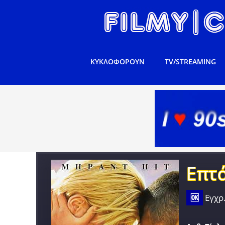
ΚΥΚΛΟΦΟΡΟΥΝ
TV/STREAMING
Επτά
🆗
Εγχρ