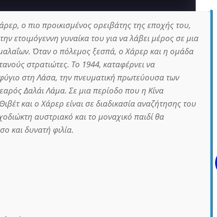
άρερ, ο πιο προικισμένος ορειβάτης της εποχής του,
 την ετοιμόγεννη γυναίκα του για να λάβει μέρος σε μια
αλαΐων. Όταν ο πόλεμος ξεσπά, ο Χάρερ και η ομάδα
ανούς στρατιώτες. Το 1944, καταφέρνει να
αφύγιο στη Λάσα, την πνευματική πρωτεύουσα των
εαρός Δαλάι Λάμα. Σε μια περίοδο που η Κίνα
 Θιβέτ και ο Χάρερ είναι σε διαδικασία αναζήτησης του
χοδιώκτη αυστριακό και το μοναχικό παιδί θα
σο και δυνατή φιλία.