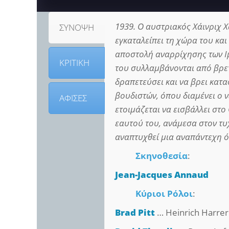
1939. Ο αυστριακός Χάινριχ Χ
ΣΥΝΟΨΗ
εγκαταλείπει τη χώρα του και
αποστολή αναρρίχησης των Ιμ
ΚΡΙΤΙΚΗ
του συλλαμβάνονται από βρετ
δραπετεύσει και να βρει κατ
βουδιστών, όπου διαμένει ο ν
ΑΦΙΣΕΣ
ετοιμάζεται να εισβάλλει στο
εαυτού του, ανάμεσα στον τυ
αναπτυχθεί μια αναπάντεχη ό
Σκηνοθεσία
:
Jean-Jacques Annaud
Κύριοι Ρόλοι
:
Brad Pitt
… Heinrich Harrer