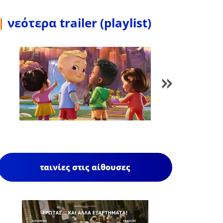
|
νεότερα trailer (playlist)
1
/
85
ταινίες στις αίθουσες