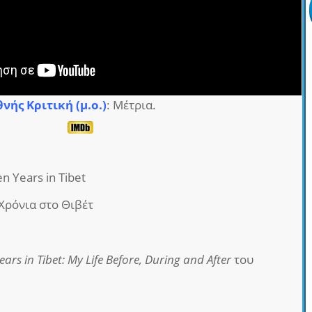
θνής Κριτική (μ.ο.)
: Μέτρια.
en Years in Tibet
 Χρόνια στο Θιβέτ
ears in Tibet: My Life Before, During and After
του