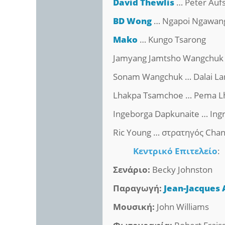
David Thewlis
… Peter Aufs
BD Wong
… Ngapoi Ngawang
Mako
… Kungo Tsarong
Jamyang Jamtsho Wangchuk 
Sonam Wangchuk … Dalai La
Lhakpa Tsamchoe … Pema L
Ingeborga Dapkunaite … Ingr
Ric Young … στρατηγός Chan
Κεντρικό Επιτελείο
:
Σενάριο:
Becky Johnston
Παραγωγή:
Jean-Jacques
Μουσική:
John Williams