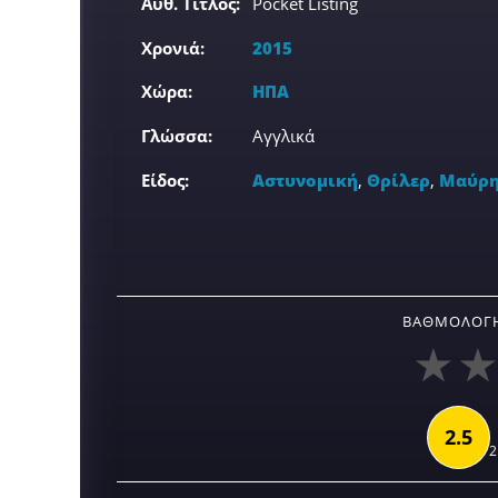
Αυθ. Τίτλος:
Pocket Listing
Χρονιά:
2015
Χώρα:
ΗΠΑ
Γλώσσα:
Αγγλικά
Είδος:
Αστυνομική
,
Θρίλερ
,
Μαύρη
ΒΑΘΜΟΛΟΓΉ
2.5
2