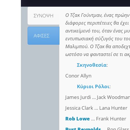
Ο Τζακ Γούντμαν, ένας πρώην 
ΣΥΝΟΨΗ
διάφορες περιπέτειες θα έχει
αντικείμενό του, όταν ένας μ
ΑΦΙΣΕΣ
εντυπωσιακή σύζυγός του του
Μαλιμπού. Ο Τζακ θα αποδεχτ
ωστόσο να φανταστεί σε τι α
Σκηνοθεσία
:
Conor Allyn
Κύριοι Ρόλοι
:
James Jurdi … Jack Woodma
Jessica Clark … Lana Hunter
Rob Lowe
… Frank Hunter
Burt Reynolds
… Ron Glass