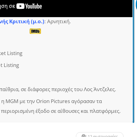
νής Κριτική (μ.ο.)
: Αρνητική.
ket Listing
t Listing
παίθρια, σε διάφορες περιοχές του Λος Άντζελες.
 η MGM με την Orion Pictures αγόρασαν τα
 περιορισμένη έξοδο σε αίθουσες και πλατφόρμες.
12 φωτογραφίες