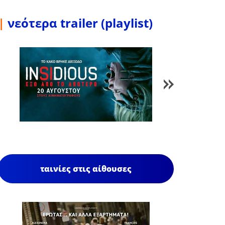
|
νεότερα trailer (playlist)
1
/
84
ταινίες στις αίθουσες