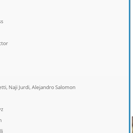
ss
ctor
etti, Naji Jurdi, Alejandro Salomon
yz
m
li