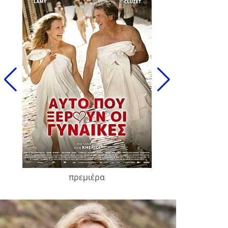
πρεμιέρα
François