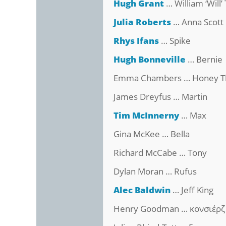
Hugh Grant
… William ‘Will’
Julia Roberts
… Anna Scott
Rhys Ifans
… Spike
Hugh Bonneville
… Bernie
Emma Chambers … Honey T
James Dreyfus … Martin
Tim McInnerny
… Max
Gina McKee … Bella
Richard McCabe … Tony
Dylan Moran … Rufus
Alec Baldwin
… Jeff King
Henry Goodman … κονσιέρζ