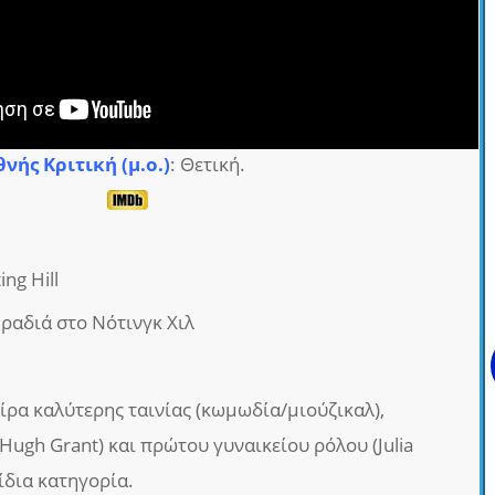
θνής Κριτική (μ.ο.)
: Θετική.
ing Hill
Βραδιά στο Νότινγκ Χιλ
ρα καλύτερης ταινίας (κωμωδία/μιούζικαλ),
ugh Grant) και πρώτου γυναικείου ρόλου (Julia
ίδια κατηγορία.