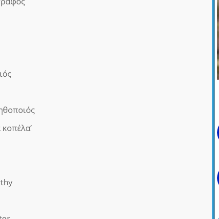
ογράφος
ιός
ηθοποιός
α κοπέλα’
thy
ter