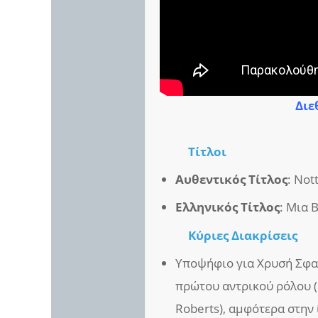
Διε
Τίτλοι
Αυθεντικός Τίτλος
: Nott
Ελληνικός Τίτλος
: Μια 
Κύριες Διακρίσεις
Υποψήφιο για Χρυσή Σφαί
πρώτου αντρικού ρόλου (H
Roberts), αμφότερα στην 