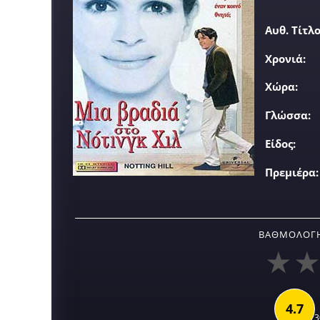
Αυθ. Τίτλο
Χρονιά:
Χώρα:
Γλώσσα:
Είδος:
Πρεμιέρα:
ΒΑΘΜΟΛΟΓΉ
4.7
3