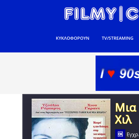
ΚΥΚΛΟΦΟΡΟΥΝ
TV/STREAMING
Μια 
Χιλ
🆗
Εγχρ