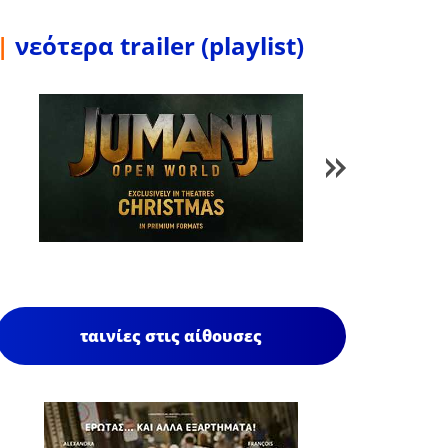
|
νεότερα trailer (playlist)
1
/
86
ταινίες στις αίθουσες