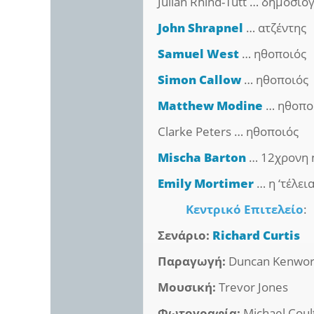
Julian Rhind-Tutt … δημοσι
John Shrapnel
… ατζέντης
Samuel West
… ηθοποιός
Simon Callow
… ηθοποιός
Matthew Modine
… ηθοπο
Clarke Peters … ηθοποιός
Mischa Barton
… 12χρονη 
Emily Mortimer
… η ‘τέλει
Κεντρικό Επιτελείο
:
Σενάριο:
Richard Curtis
Παραγωγή:
Duncan Kenwor
Μουσική:
Trevor Jones
Φωτογραφία:
Michael Coul