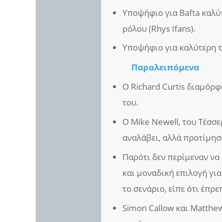
Υποψήφιο για Bafta καλύ
ρόλου (Rhys Ifans).
Υποψήφιο για καλύτερη τ
Παραλειπόμενα
Ο Richard Curtis διαμόρφ
του.
Ο Mike Newell, του Τέσσε
αναλάβει, αλλά προτίμησ
Παρότι δεν περίμεναν να 
και μοναδική επιλογή για
το σενάριο, είπε ότι έπρε
Simon Callow και Matthe