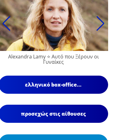
Alexandra Lamy ⭐ Αυτό που Ξέρουν οι
François
Γυναίκες
ελληνικό box-office...
προσεχώς στις αίθουσες