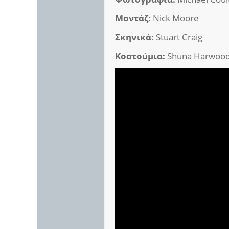
Μοντάζ:
Nick Moore
Σκηνικά:
Stuart Craig
Κοστούμια:
Shuna Harwoo