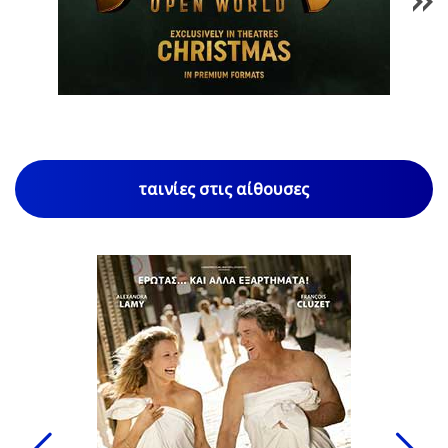
1
/
85
ταινίες στις αίθουσες