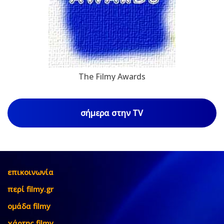
The Filmy Awards
σήμερα στην TV
επικοινωνία
περί filmy.gr
ομάδα filmy
χάρτης filmy