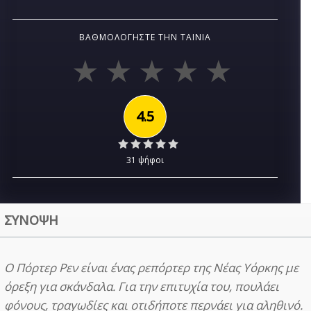
ΒΑΘΜΟΛΟΓΉΣΤΕ ΤΗΝ ΤΑΙΝΊΑ
4.5
31 ψήφοι
ΣΥΝΟΨΗ
Ο Πόρτερ Ρεν είναι ένας ρεπόρτερ της Νέας Υόρκης με
όρεξη για σκάνδαλα. Για την επιτυχία του, πουλάει
φόνους, τραγωδίες και οτιδήποτε περνάει για αληθινό.