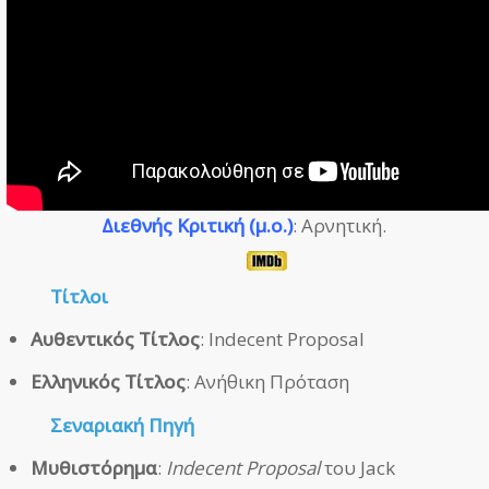
Διεθνής Κριτική (μ.ο.)
: Αρνητική.
Τίτλοι
Αυθεντικός Τίτλος
: Indecent Proposal
Ελληνικός Τίτλος
: Ανήθικη Πρόταση
Σεναριακή Πηγή
Μυθιστόρημα
:
Indecent Proposal
του Jack