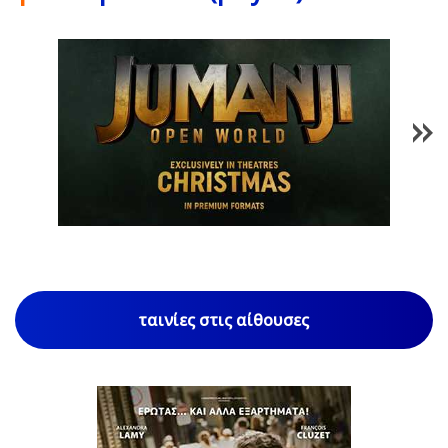
1
/
85
ταινίες στις αίθουσες