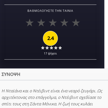
ΒΑΘΜΟΛΟΓΉΣΤΕ ΤΗΝ ΤΑΙΝΊΑ
2.4
17 ψήφοι
ΣΥΝΟΨΗ
Η Νταϊάνα και ο Ντέιβιντ είναι ένα νεαρό ζευγάρι. Ως
αρχιτέκτονας στο επάγγελμα, ο Ντέιβιντ σχεδίασε το
σπίτι τους στη Σάντα Μόνικα. Η ζωή τους κυλάει